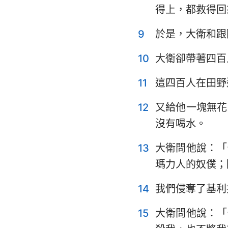
得上，都救得回
耶利米哀歌
9
於是，大衛和跟
但以理書
10
大衛卻帶著四百
約珥書
11
這四百人在田野
俄巴底亞書
12
又給他一塊無花
彌迦書
沒有喝水。
哈巴谷書
13
大衛問他說：「
哈該書
瑪力人的奴僕；
瑪拉基書
14
我們侵奪了基利
15
大衛問他說：「