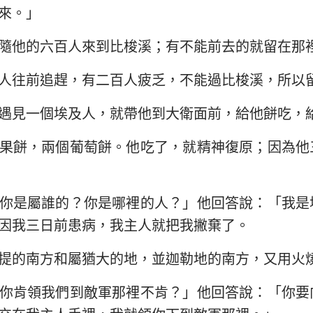
來。」
以西結書
約翰三書
猶
隨他的六百人來到比梭溪；有不能前去的就留在那
何西阿書
啟示錄
人往前追趕，有二百人疲乏，不能過比梭溪，所以
阿摩司書
遇見一個埃及人，就帶他到大衛面前，給他餅吃，
約拿書
果餅，兩個葡萄餅。他吃了，就精神復原；因為他
那鴻書
西番雅書
你是屬誰的？你是哪裡的人？」他回答說：「我是
撒迦利亞書
因我三日前患病，我主人就把我撇棄了。
提的南方和屬猶大的地，並迦勒地的南方，又用火
你肯領我們到敵軍那裡不肯？」他回答說：「你要