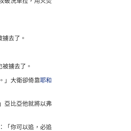
攻破洗革拉，用火焚
翰福音
馬書
林多後書
被擄去了。
弗所書
羅西書
撒羅尼迦後書
也被擄去了。
摩太後書
。」大衛卻倚靠
耶和
利門書
」亞比亞他就將以弗
各書
得後書
：「你可以追，必追
翰二書