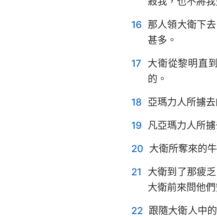
殺我，也不將我
16
那人領大衛下去
甚多。
17
大衛從黎明直
的。
18
亞瑪力人所擄去
19
凡亞瑪力人所擄
20
大衛所奪來的牛
21
大衛到了那疲乏
大衛前來問他們
22
跟隨大衛人中