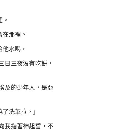
大書
裡。
留在那裡。
給他水喝，
三日三夜沒有吃餅，
埃及的少年人，是亞
燒了洗革拉。」
向我指著神起誓，不