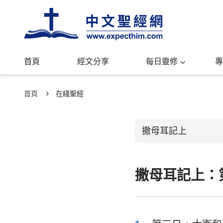
首頁
經文分享
每日靈修
專
首頁
在綫聖經
撒母耳記上
撒母耳記上：
舊約聖經
創世記