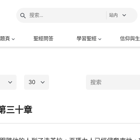
站内
題頁
聖經問答
學習聖經
信仰與生
30
1
2
3
4
5
6
第三十章
新約聖經
8
9
10
11
12
13
15
16
17
18
19
20
出埃及記
馬太福音
馬
22
23
24
25
26
27