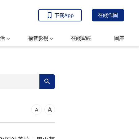
下載App
在綫作圖
活
福音影視
在綫聖經
圖庫
7
14
21
可福音
28