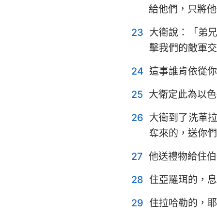
給他們，只將他
23
大衛說：「弟
擊我們的敵軍交
24
這事誰肯依從你
25
大衛定此為以色
26
大衛到了洗革
奪來的，送你們
27
他送禮物給住伯
28
住亞羅珥的，息
29
住拉哈勒的，耶