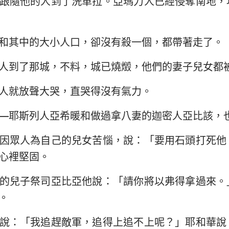
跟隨他的人到了洗革拉。亞瑪力人已經侵奪南地，
民數記
路加福音
約
29
30
31
約書亞記
使徒行傳
羅
和其中的大小人口，卻沒有殺一個，都帶著走了。
路得記
哥林多前書
哥
人到了那城，不料，城已燒燬，他們的妻子兒女都
撒母耳記下
加拉太書
以
人就放聲大哭，直哭得沒有氣力。
列王紀下
腓立比書
歌
歷代志下
帖撒羅尼迦前書
帖
—耶斯列人亞希暖和做過拿八妻的迦密人亞比該，
尼希米記
提摩太前書
提
因眾人為自己的兒女苦惱，說：「要用石頭打死他
心裡堅固。
約伯記
提多書
腓
的兒子祭司亞比亞他說：「請你將以弗得拿過來。
箴言
希伯來書
雅
。
雅歌
彼得前書
彼
說：「我追趕敵軍，追得上追不上呢？」耶和華說
耶利米書
約翰一書
約