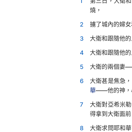
1
第三日，大衛和
利未記
燒，
申命記
2
擄了城內的婦女
士師記
3
大衛和跟隨他的
撒母耳記上
4
大衛和跟隨他的
列王紀上
歷代志上
5
大衛的兩個妻—
以斯拉記
6
大衛甚是焦急，
華
——他的神，
以斯帖記
7
大衛對亞希米勒
詩篇
得拿到大衛面前
傳道書
8
大衛求問耶和華
以賽亞書