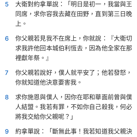
5
大衛對約拿單說：「明日是初一，我當與王
哈巴谷書
西番雅書
同席，求你容我去藏在田野，直到第三日晚
哈該書
撒迦利亞書
上。
瑪拉基書
6
你父親若見我不在席上，你就說：『大衛切
求我許他回本城伯利恆去，因為他全家在那
裡獻年祭。』
7
你父親若說好，僕人就平安了；他若發怒，
你就知道他決意要害我。
8
求你施恩與僕人，因你在耶和華面前曾與僕
人結盟。我若有罪，不如你自己殺我，何必
將我交給你父親呢？」
9
約拿單說：「斷無此事！我若知道我父親決