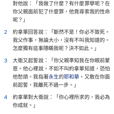
對他說：「我做了什麼？有什麼罪孽呢？在
以斯拉記
尼希米記
你父親面前犯了什麼罪，他竟尋索我的性命
以斯帖記
約伯記
呢？」
詩篇
箴言
2
約拿單回答說：「斷然不是！你必不致死。
傳道書
雅歌
我父作事，無論大小，沒有不叫我知道的。
怎麼獨有這事隱瞞我呢？決不如此。」
以賽亞書
耶利米書
3
大衛又起誓說：「你父親準知我在你眼前蒙
耶利米哀歌
以西結書
恩。他心裡說，不如不叫約拿單知道，恐怕
但以理書
何西阿書
他愁煩。我指著
永生
的
耶和華
，又敢在你面
約珥書
阿摩司書
前起誓，我離死不過一步。」
俄巴底亞書
約拿書
4
約拿單對大衛說：「你心裡所求的，我必為
你成就。」
彌迦書
那鴻書