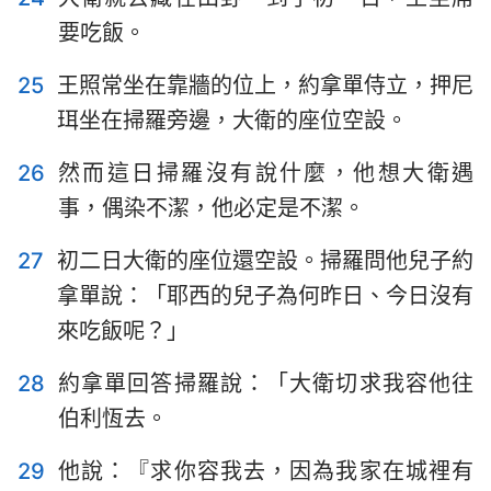
要吃飯。
1
2
3
4
5
6
7
25
王照常坐在靠牆的位上，約拿單侍立，押尼
8
9
10
11
12
13
14
珥坐在掃羅旁邊，大衛的座位空設。
15
16
17
18
19
20
21
26
然而這日掃羅沒有說什麼，他想大衛遇
22
23
24
25
26
27
28
事，偶染不潔，他必定是不潔。
29
30
31
27
初二日大衛的座位還空設。掃羅問他兒子約
拿單說：「耶西的兒子為何昨日、今日沒有
來吃飯呢？」
28
約拿單回答掃羅說：「大衛切求我容他往
伯利恆去。
29
他說：『求你容我去，因為我家在城裡有