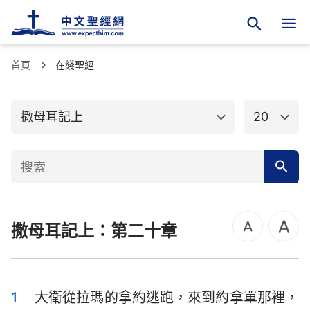
首頁
舊約聖經
在綫聖經
新約聖經
創世記
出埃及記
撒母耳記上
20
利未記
民數記
申命記
約書亞記
士師記
路得記
撒母耳記上：第二十章
撒母耳記上
撒母耳記下
列王紀上
列王紀下
歷代志上
歷代志下
1
大衛從拉瑪的拿約逃跑，來到約拿單那裡，