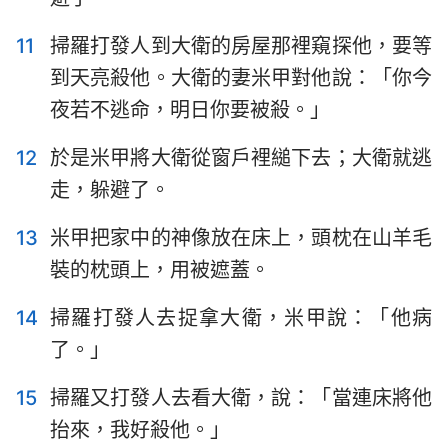
11
掃羅打發人到大衛的房屋那裡窺探他，要等
到天亮殺他。大衛的妻米甲對他說：「你今
夜若不逃命，明日你要被殺。」
12
於是米甲將大衛從窗戶裡縋下去；大衛就逃
走，躲避了。
13
米甲把家中的神像放在床上，頭枕在山羊毛
裝的枕頭上，用被遮蓋。
14
掃羅打發人去捉拿大衛，米甲說：「他病
了。」
15
掃羅又打發人去看大衛，說：「當連床將他
抬來，我好殺他。」
1
2
3
4
5
6
7