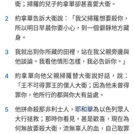
衛；掃羅的兒子約拿單卻甚喜愛大衛。
以斯拉記
尼希米記
2
約拿單告訴大衛說：「我父掃羅想要殺你，
以斯帖記
約伯記
所以明日早晨你要小心，到一個僻靜地方藏
詩篇
箴言
身。
傳道書
雅歌
3
我就出到你所藏的田裡，站在我父親旁邊與
以賽亞書
耶利米書
他談論。我看他情形怎樣，我必告訴你。」
耶利米哀歌
以西結書
4
約拿單向他父親掃羅替大衛說好話，說：
「王不可得罪王的僕人大衛；因為他未曾得
但以理書
何西阿書
罪你，他所行的都與你大有益處。
約珥書
阿摩司書
5
他拼命殺那非利士人，
耶和華
為以色列眾人
俄巴底亞書
約拿書
大行拯救；那時你看見，甚是歡喜，現在為
彌迦書
那鴻書
何無故要殺大衛，流無辜人的血，自己取罪