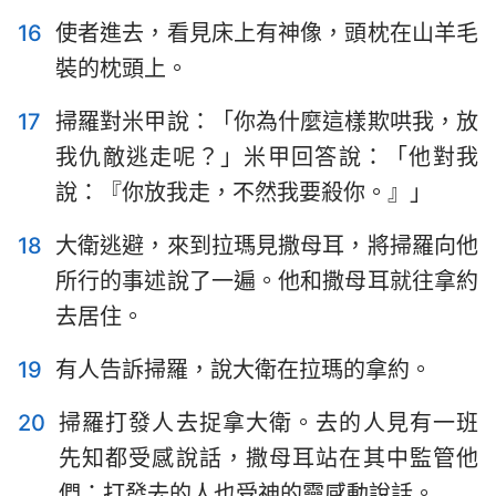
16
使者進去，看見床上有神像，頭枕在山羊毛
8
9
10
11
12
13
14
裝的枕頭上。
15
16
17
18
19
20
21
17
掃羅對米甲說：「你為什麼這樣欺哄我，放
22
23
24
25
26
27
28
我仇敵逃走呢？」米甲回答說：「他對我
29
30
31
說：『你放我走，不然我要殺你。』」
18
大衛逃避，來到拉瑪見撒母耳，將掃羅向他
所行的事述說了一遍。他和撒母耳就往拿約
去居住。
19
有人告訴掃羅，說大衛在拉瑪的拿約。
20
掃羅打發人去捉拿大衛。去的人見有一班
先知都受感說話，撒母耳站在其中監管他
們；打發去的人也受神的靈感動說話。