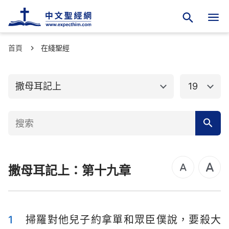
首頁
舊約聖經
在綫聖經
新約聖經
創世記
出埃及記
撒母耳記上
19
利未記
民數記
申命記
約書亞記
士師記
路得記
撒母耳記上：第十九章
撒母耳記上
撒母耳記下
列王紀上
列王紀下
歷代志上
歷代志下
1
掃羅對他兒子約拿單和眾臣僕說，要殺大