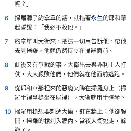
呢？」
哈巴谷書
西番雅書
哈該書
撒迦利亞書
6
掃羅聽了約拿單的話，就指著
永生
的耶和華
起誓說：「我必不殺他。」
瑪拉基書
7
約拿單叫大衛來，把這一切事告訴他，帶他
去見掃羅。他就仍然侍立在掃羅面前。
8
此後又有爭戰的事。大衛出去與非利士人打
仗，大大殺敗他們，他們就在他面前逃跑。
9
從耶和華那裡來的惡魔又降在掃羅身上（掃
羅手裡拿槍坐在屋裡），大衛就用手彈琴。
10
掃羅用槍想要刺透大衛，釘在牆上；他卻躲
開，掃羅的槍刺入牆內。當夜大衛逃走，躲
避了。