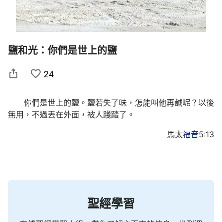
鹽和光：你們是世上的鹽
24
你們是世上的鹽。鹽若失了味，怎能叫他再鹹呢？以後
無用，不過丟在外面，被人踐踏了。
馬太
福音
5:13
聖經學習