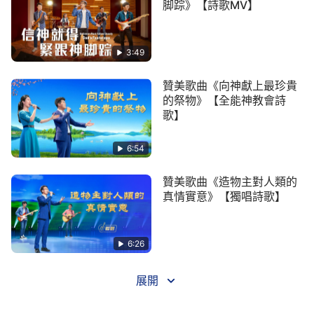
脚踪》【詩歌MV】
通，這才是神的子民。能安静在神的面前與神有真實
的交通，這才是神的子民，這才是神的子民。
——《跟隨羔羊唱新歌》
3:49
贊美歌曲《向神獻上最珍貴
的祭物》【全能神教會詩
歌】
6:54
贊美歌曲《造物主對人類的
真情實意》【獨唱詩歌】
6:26
展開