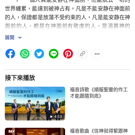
世界纏累，能達到被神占有。凡是不能安静在神面前
的人，保證都是放蕩不受約束的人，凡是能安静在神
面前的人，都是在神面前有敬虔的人，是渴慕神的
人。安静在神面前的人，才是注
重生
命的人，才是注
展開
重靈裏交通的人，才是渴慕神話的人，才是追求
真理
的人。
2 凡是不注重安静在神面前的人，不實行安静
在神面前的人，都是貪戀世界的虚浮的人，都是没有
接下來播放
生命的人，他即使説信神也是口頭。神最後所成全
福音詩歌《順服聖靈的作工
的、作成的都是能安静在神面前的人，所以説，安静
才能跟隨到底》
在神面前的人是蒙大福的人，是蒙大福的人。
3 一天吃喝神話時間很少，盡忙外面事務，盡
4:53
忙外面事務，不注重生命生命進入的都是假冒為善的
福音歌曲《信神就得緊跟神
人，没有發展前途。能安静在神面前與神有真實的交