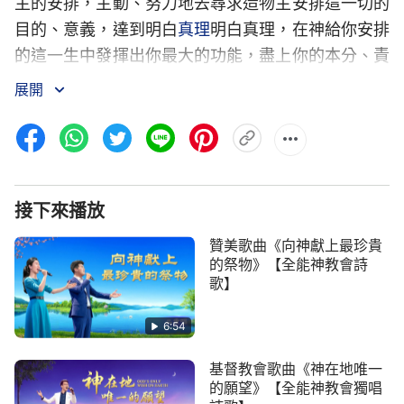
主的安排，主動、努力地去尋求造物主安排這一切的
目的、意義，達到明白
真理
明白真理，在神給你安排
的這一生中發揮出你最大的功能，盡上你的本分、責
任與義務，讓你的一生變得更有意義，更有意義、更
展開
有價值，最終達到能够讓造物主悦納、紀念，當然更
好的是能通過你的尋求、努力達到蒙拯救，這是最好
的，這是最好的。
2 面對命運這事，受造人類最應該有的態
接下來播放
度不是任意地去評論、定義，或者是用極端的方式去
贊美歌曲《向神獻上最珍貴
處理，當然更不是去反抗、選擇、改變，而是用心體
的祭物》【全能神教會詩
會，尋求、摸索、順應，然後積極地面對，最後達到
歌】
在神所擺設的生活環境還有人生旅途中尋求神教導你
6:54
的做人方式，尋求神要求你該走的道路，以這樣的方
式來經歷神給你安排的命運，最終你就有福了。
基督教會歌曲《神在地唯一
的願望》【全能神教會獨唱
3 用這樣的方式經歷造物主給你安排的命