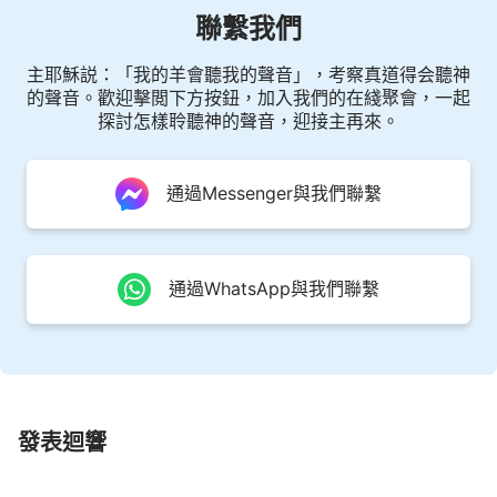
聯繫我們
——《話・卷六 關于追求真理（上）・怎樣追求真理
（二）》
主耶穌説：「我的羊會聽我的聲音」，考察真道得会聽神
的聲音。歡迎擊閲下方按鈕，加入我們的在綫聚會，一起
探討怎樣聆聽神的聲音，迎接主再來。
通過Messenger與我們聯繫
通過WhatsApp與我們聯繫
發表迴響