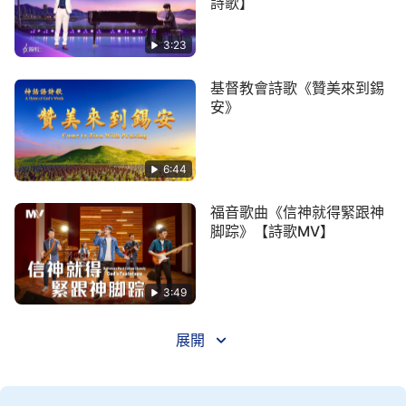
詩歌】
運，那你體會到的不僅有心酸、憂傷、流泪、痛苦、
挫折、失敗，更重要的是你會經歷到喜樂、平安、安
3:23
慰，還會經歷到造物主賜給你的在真理上的開啓、光
基督教會詩歌《贊美來到錫
照，還有在人生道路上，當你迷茫的時候，當你面對
安》
挫折失敗、面對選擇的時候，造物主對你的引導，最
終你收穫到的是人這一生怎樣活着最有意義的認識、
6:44
經歷與體會。
福音歌曲《信神就得緊跟神
4 你活着不會再迷茫，不會再惶惶不可終
脚踪》【詩歌MV】
日，當然也不會埋怨自己的命運不好，更不會因為感
覺命不好而再次陷入消沉的情緒裏。你如果有這樣的
3:49
態度，用這樣的方式去面對造物主給你安排的命運，
那你不但在人性方面會變得更正常更正常，會有正常
展開
的人性，有正常人性的思維、觀點、看事原則，更會
收穫到外邦人所收穫不到的對人生意義的看法與認
識。