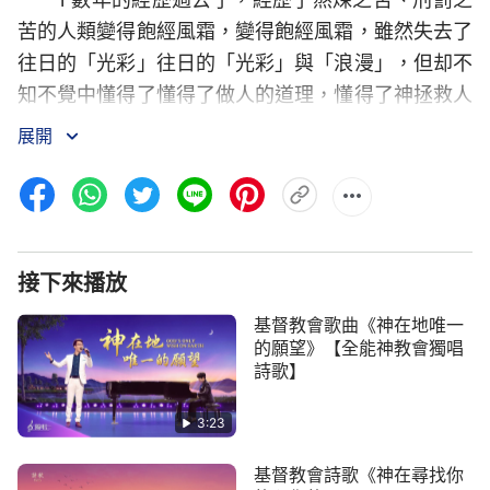
苦的人類變得飽經風霜，變得飽經風霜，雖然失去了
往日的「光彩」往日的「光彩」與「浪漫」，但却不
知不覺中懂得了懂得了做人的道理，懂得了神拯救人
多年的良苦用心，懂得了神拯救人多年的良苦用心。
展開
2 慢慢地，人開始恨惡自己的野蠻，恨惡自己的
難以馴服與對神的種種誤解種種誤解與奢求。時光不
能倒流，逝去的往事成了人懺悔的記憶，神的話語與
神的憐愛也成了人新生活的動力。時光不能倒流，逝
接下來播放
去的往事成了人懺悔的記憶，神的話語與神的憐愛也
基督教會歌曲《神在地唯一
成了人新生活的動力。
的願望》【全能神教會獨唱
詩歌】
3 人的傷口在一天天愈合，身體强壯了强壯了，
站立起來看到了看到了全能者的面目……原來他一直
3:23
守候在守候在我的身旁，他的笑容、他的美麗容顔還
基督教會詩歌《神在尋找你
是那樣動人，他的心還是那樣牽挂着他造的人類，他