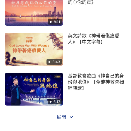
的心你的靈》
的雙手還是當初那樣的温暖而有力。
4 人似乎回到了回到了伊甸園中的時刻，但此時
8:11
的人不再聽從蛇的引誘，不再躲避
耶和華
的面容，雙
膝跪拜在神的面前，迎着神的笑臉，獻上最珍貴的祭
英文詩歌《神帶著傷痕愛
人》【中文字幕】
物——噢！我的主，我的神！雙膝跪拜在神的面前，
迎着神的笑臉，獻上最珍貴的祭物——噢！我的主，
我的神！雙膝跪拜在神的面前，迎着神的笑臉，獻上
3:43
最珍貴的祭物——噢！我的主，我的神！噢！我的
基督教會歌曲《神自己的身
主，我的神！
份與地位》【全能神教會獨
——《跟隨羔羊唱新歌》
唱詩歌】
5:17
展開