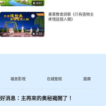
6:41
基督教會詩歌《只有造物主
疼惜這個人類》
6:39
福音影視
在綫聖經
圖庫
好消息：主再來的奥秘揭開了！