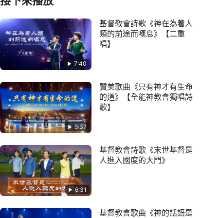
接下來播放
基督教會詩歌《神在為着人
類的前途而嘆息》【二重
唱】
7:40
贊美歌曲《只有神才有生命
的道》【全能神教會獨唱詩
歌】
5:37
基督教會詩歌《末世基督是
人進入國度的大門》
6:31
基督教會歌曲《神的話語是