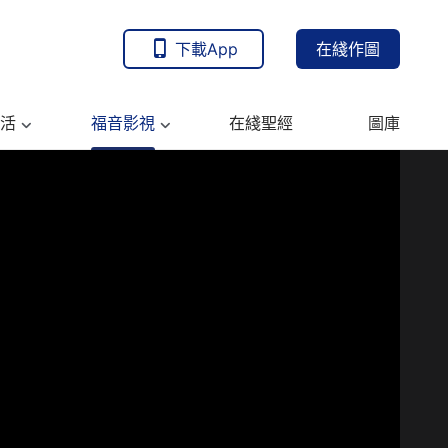
下載App
在綫作圖
活
福音影視
在綫聖經
圖庫