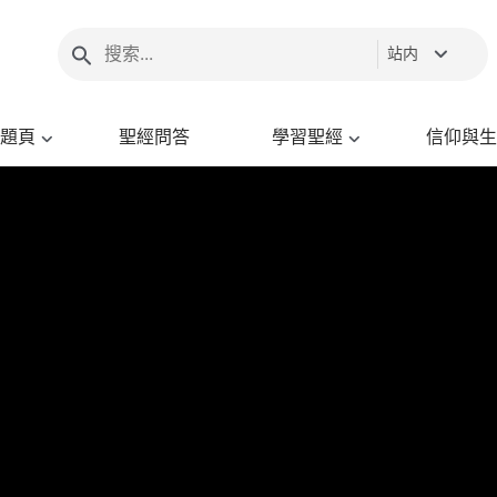
站内
題頁
聖經問答
學習聖經
信仰與生