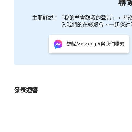
聯
類的悉心照料與他對人類的特殊「情感」，以及
一點一點地表達出來，尤其是耶和華神與約拿的
主耶穌説：「我的羊會聽我的聲音」，考
入我們的在綫聚會，一起探討
的人類的憐惜之情完全流露出來，在此你便會深刻
——《跟隨羔羊唱新歌》
通過Messenger與我們聯繫
發表迴響