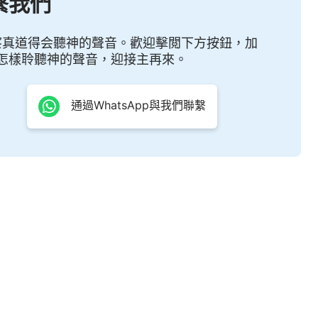
繫我們
他對人類真實的牽掛與愛，在他拯救尼尼微城的過程中
幾句對話，與約拿的幾句對話，更將造物主對他親手造
察真道得会聽神的聲音。歡迎擊閲下方按鈕，加
怎樣聆聽神的聲音，迎接主再來。
地體會到神對人類的真情實意……
通過WhatsApp與我們聯繫