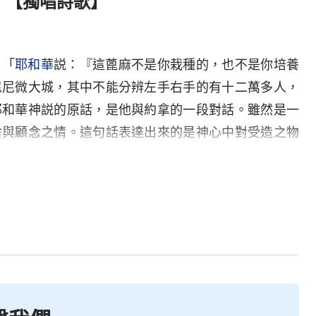
》【獨唱詩歌】
：「
耶和華
説：『這蓖麻不是你栽種的，也不是你培養
尼尼微大城，其中不能分辨左手右手的有十二萬多人，
耶和華神説的原話，是他與約拿的一段對話。雖然是一
捨與顧念之情。這句話表達出來的是神心中對受造之物
的語言表達出來的神對人類的真實心意。
人類對話，天天都有新的作為新的作為，天天都有新的
時發表出來，他的心思與意念在他的作為中表露無遺，
靜地告訴萬物告訴人類：神在天宇之上，神在萬物其
在你的身邊……
聲音柔美，他的身影千迴百轉，環繞在人類身旁，環繞
不曾消失，他一直與人類朝夕相伴，形影相隨。他對人