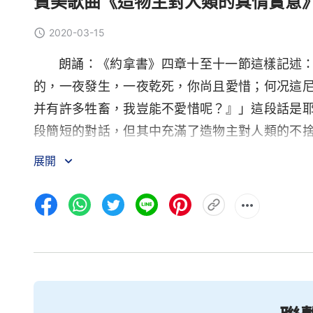
贊美歌曲《造物主對人類的真情實意
2020-03-15
朗誦：《約拿書》四章十至十一節這樣記述
的，一夜發生，一夜乾死，你尚且愛惜；何况這
并有許多牲畜，我豈能不愛惜呢？』」這段話是
段簡短的對話，但其中充滿了造物主對人類的不
的真實態度與感情，也是人類難得聽到的神以明確
展開
1 造物主時刻都在人類中間，時刻與萬物與
作為。他的實質、他的性情在他與人類對話的同
他時刻都陪伴觀看着人類，他用他無聲的語言靜
間，神在守候，神在等待，神就在你的身邊，神就
2 他的雙手溫暖有力，他的腳步輕輕，他的
在人類身旁，他的容顏佳美柔和，他不曾離去，