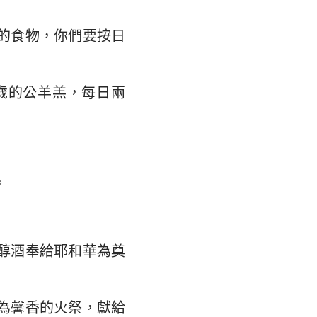
翰福音
35
馬書
的食物，你們要按日
林多後書
歲的公羊羔，每日兩
弗所書
羅西書
撒羅尼迦後書
。
摩太後書
利門書
醇酒奉給耶和華為奠
各書
得後書
為馨香的火祭，獻給
翰二書