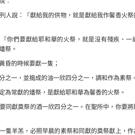
說：
民數記
路加福音
約
29
30
31
32
33
34
約書亞記
使徒行傳
羅
列人說：『獻給我的供物，就是獻給我作馨香火祭
36
路得記
哥林多前書
哥
：『你們要獻給耶和華的火祭，就是沒有殘疾、一
撒母耳記下
加拉太書
以
燔祭。
列王紀下
腓立比書
歌
黃昏的時候要獻一隻；
歷代志下
帖撒羅尼迦前書
帖
分之一，並搗成的油一欣四分之一，調和作為素祭
尼希米記
提摩太前書
提
定為常獻的燔祭，是獻給耶和華為馨香的火祭。
約伯記
提多書
腓
要同獻奠祭的酒一欣四分之一。在聖所中，你要將
箴言
希伯來書
雅
雅歌
彼得前書
彼
一隻羊羔，必照早晨的素祭和同獻的奠祭獻上，作
耶利米書
約翰一書
約