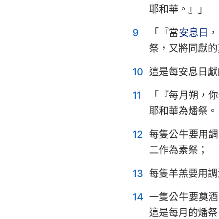
耶和華。』」
耶利米哀歌
9
「『當
安息日
，
但以理書
祭，又將同獻的
約珥書
10
這是每安息日獻
俄巴底亞書
11
「『每月朔，你
彌迦書
耶和華為燔祭。
哈巴谷書
12
每隻公牛要用調
哈該書
二作為素祭；
瑪拉基書
13
每隻羊羔要用調
14
一隻公牛要奠酒
這是每月的燔祭