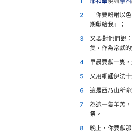
1
耶和華
曉諭
摩西
利未記
申命記
2
「你要吩咐以色
期獻給我』；
士師記
3
又要對他們說
撒母耳記上
隻，作為常獻的
列王紀上
4
早晨要獻一隻，
歷代志上
5
又用細麵伊法十
以斯拉記
6
這是西乃山所命
以斯帖記
7
為這一隻羊羔，
詩篇
祭。
傳道書
8
晚上，你要獻那
以賽亞書