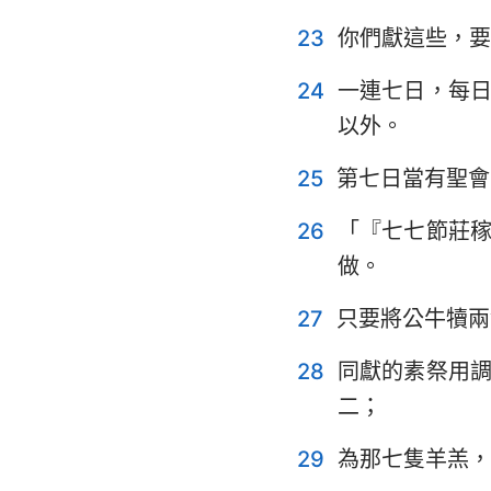
23
你們獻這些，要
24
一連七日，每
以外。
25
第七日當有聖會
26
「『七七節莊
做。
27
只要將公牛犢兩
28
同獻的素祭用
二；
29
為那七隻羊羔，