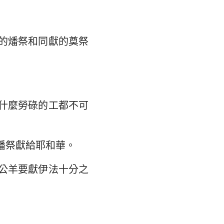
的燔祭和同獻的奠祭
什麼勞碌的工都不可
燔祭獻給耶和華。
公羊要獻伊法十分之