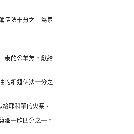
大書
麵伊法十分之二為素
一歲的公羊羔，獻給
油的細麵伊法十分之
獻給耶和華的火祭。
奠酒一欣四分之一。