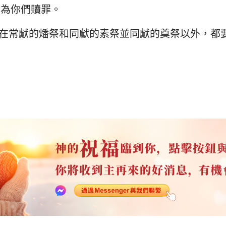
羊為你們贖罪。
在常獻的燔祭和同獻的素祭並同獻的奠祭以外，都