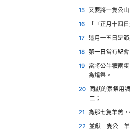
15
又要將一隻公山
16
「『正月十四日
17
這月十五日是節
18
第一日當有聖會
19
當將公牛犢兩隻
為燔祭。
20
同獻的素祭用
二；
21
為那七隻羊羔，
22
並獻一隻公山羊