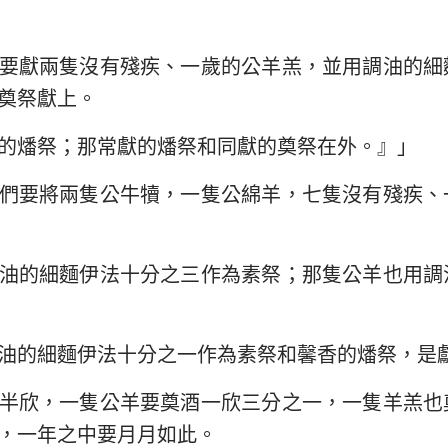
以西結書
約翰三書
猶
要獻兩隻沒有殘疾、一歲的公羊羔，並用調油的細
何西阿書
啟示錄
奠祭獻上。
阿摩司書
的燔祭；那常獻的燔祭和同獻的奠祭在外。』」
約拿書
們要將兩隻公牛犢，一隻公綿羊，七隻沒有殘疾、
那鴻書
西番雅書
油的細麵伊法十分之三作為素祭；那隻公羊也用調
撒迦利亞書
油的細麵伊法十分之一作為素祭和馨香的燔祭，是
半欣，一隻公羊要奠酒一欣三分之一，一隻羊羔也
，一年之中要月月如此。