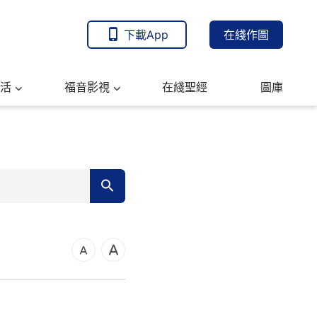
下載App
在綫作圖
活
福音影視
在綫聖經
圖庫
7
14
21
可福音
28