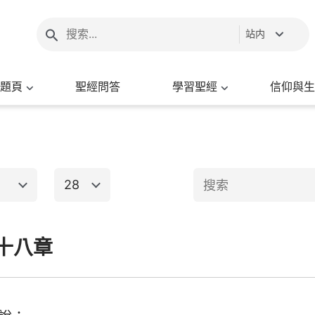
站内
題頁
聖經問答
學習聖經
信仰與生
28
1
2
3
4
5
6
十八章
新約聖經
8
9
10
11
12
13
15
16
17
18
19
20
出埃及記
馬太福音
馬
22
23
24
25
26
27