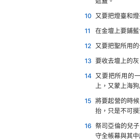
遮蓋。
耶利米哀歌
10
又要把燈臺和燈
但以理書
11
在金壇上要鋪藍
約珥書
12
又要把聖所用的
俄巴底亞書
13
要收去壇上的灰
彌迦書
14
又要把所用的
哈巴谷書
上，又蒙上海狗
哈該書
15
將要起營的時候
瑪拉基書
抬，只是不可摸
16
祭司亞倫的兒子
守全帳幕與其中