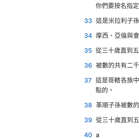
你們要按名指定
33
這是米拉利子
34
摩西、亞倫與
35
從三十歲直到五
36
被數的共有二
37
這是哥轄各族
點的。
38
革順子孫被數
39
從三十歲直到
40
a