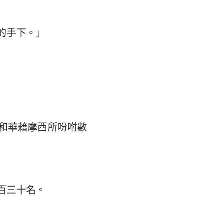
的手下。」
和華藉摩西所吩咐數
百三十名。