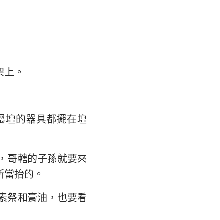
大書
架上。
屬壇的器具都擺在壇
，哥轄的子孫就要來
所當抬的。
素祭和膏油，也要看