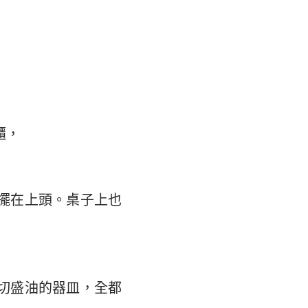
翰福音
35
馬書
林多後書
弗所書
羅西書
櫃，
撒羅尼迦後書
摩太後書
擺在上頭。桌子上也
利門書
各書
得後書
切盛油的器皿，全都
翰二書