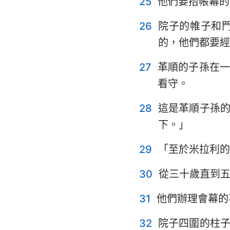
25
他們要抬帳幕的
26
院子的帷子和
的，他們都要經
27
革順的子孫在
看守。
28
這是革順子孫
下。」
29
「至於米拉利的
30
從三十歲直到
31
他們辦理會幕的
32
院子四圍的柱