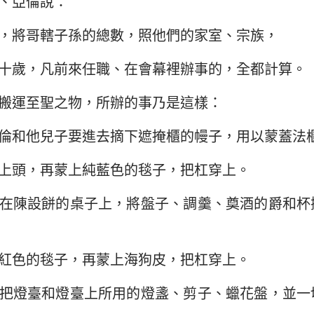
、亞倫說：
民數記
路加福音
約
29
30
31
32
33
34
約書亞記
使徒行傳
羅
，將哥轄子孫的總數，照他們的家室、宗族，
36
路得記
哥林多前書
哥
十歲，凡前來任職、在會幕裡辦事的，全都計算。
撒母耳記下
加拉太書
以
搬運至聖之物，所辦的事乃是這樣：
列王紀下
腓立比書
歌
倫和他兒子要進去摘下遮掩櫃的幔子，用以蒙蓋法
歷代志下
帖撒羅尼迦前書
帖
上頭，再蒙上純藍色的毯子，把杠穿上。
尼希米記
提摩太前書
提
在陳設餅的桌子上，將盤子、調羹、奠酒的爵和杯
約伯記
提多書
腓
箴言
希伯來書
雅
紅色的毯子，再蒙上海狗皮，把杠穿上。
雅歌
彼得前書
彼
把燈臺和燈臺上所用的燈盞、剪子、蠟花盤，並一
耶利米書
約翰一書
約