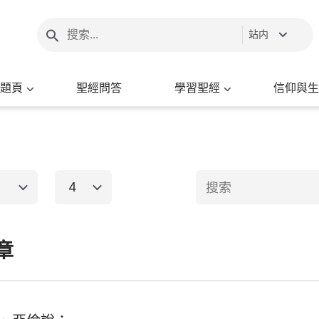
站内
題頁
聖經問答
學習聖經
信仰與生
4
1
2
3
4
5
6
章
新約聖經
8
9
10
11
12
13
15
16
17
18
19
20
出埃及記
馬太福音
馬
22
23
24
25
26
27