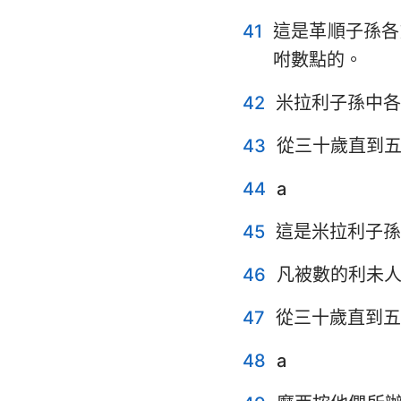
41
這是革順子孫各
咐數點的。
42
米拉利子孫中各
43
從三十歲直到
44
a
45
這是米拉利子孫
46
凡被數的利未
47
從三十歲直到五
48
a