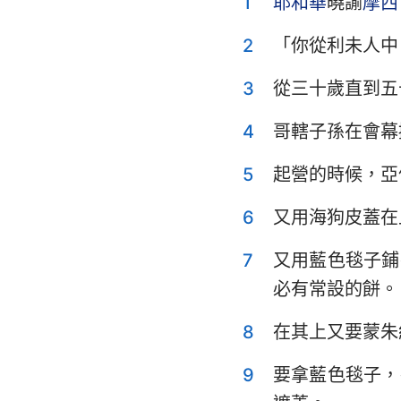
1
耶和華
曉諭
摩西
利未記
申命記
2
「你從利未人中
士師記
3
從三十歲直到五
撒母耳記上
4
哥轄子孫在會幕
列王紀上
5
起營的時候，亞
歷代志上
6
又用海狗皮蓋在
以斯拉記
7
又用藍色毯子鋪
以斯帖記
必有常設的餅。
詩篇
8
在其上又要蒙朱
傳道書
9
要拿藍色毯子，
以賽亞書