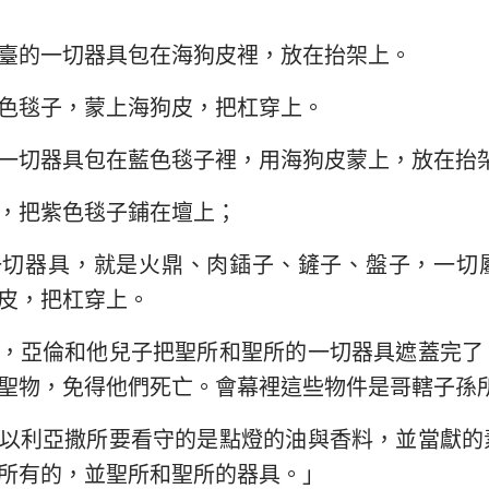
以西結書
約翰三書
猶
臺的一切器具包在海狗皮裡，放在抬架上。
何西阿書
啟示錄
色毯子，蒙上海狗皮，把杠穿上。
阿摩司書
一切器具包在藍色毯子裡，用海狗皮蒙上，放在抬
約拿書
，把紫色毯子鋪在壇上；
那鴻書
一切器具，就是火鼎、肉鍤子、鏟子、盤子，一切
西番雅書
皮，把杠穿上。
撒迦利亞書
，亞倫和他兒子把聖所和聖所的一切器具遮蓋完了
聖物，免得他們死亡。會幕裡這些物件是哥轄子孫
以利亞撒所要看守的是點燈的油與香料，並當獻的
所有的，並聖所和聖所的器具。」