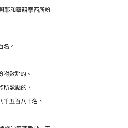
照耶和華藉摩西所吩
百名。
吩咐數點的。
族所數點的，
八千五百八十名。