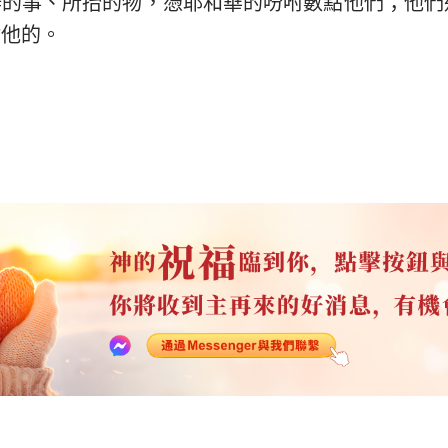
辦的事、所抬的物，憑耶和華的吩咐數點他們；他們
咐他的。