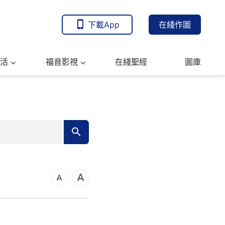
下載App
在綫作圖
活
福音影視
在綫聖經
圖庫
7
14
21
可福音
28