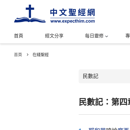
首頁
經文分享
每日靈修
專
首頁
在綫聖經
民數記
民數記：第四
舊約聖經
創世記