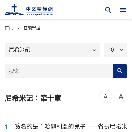
首頁
舊約聖經
在綫聖經
新約聖經
創世記
出埃及記
尼希米記
10
利未記
民數記
申命記
約書亞記
士師記
路得記
尼希米記：第十章
撒母耳記上
撒母耳記下
列王紀上
列王紀下
歷代志上
歷代志下
1
簽名的是：哈迦利亞的兒子——省長尼希米