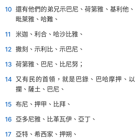
哈巴谷書
西番雅書
10
還有他們的弟兄示巴尼、荷第雅、基利他、
哈該書
撒迦利亞書
毗萊雅、哈難、
瑪拉基書
11
米迦、利合、哈沙比雅、
12
撒刻、示利比、示巴尼、
13
荷第雅、巴尼、比尼努；
14
又有民的首領，就是巴錄、巴哈摩押、以
攔、薩土、巴尼、
15
布尼、押甲、比拜、
16
亞多尼雅、比革瓦伊、亞丁、
17
亞特、希西家、押朔、