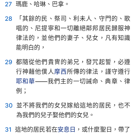
27
瑪鹿、哈琳、巴拿。
28
「其餘的民、祭司、利未人、守門的、歌
唱的、尼提寧和一切離絕鄰邦居民歸服神
律法的，並他們的妻子、兒女，凡有知識
能明白的，
29
都隨從他們貴冑的弟兄，發咒起誓，必遵
行神藉他僕人
摩西
所傳的律法，謹守遵行
耶和華
——我們主的一切誡命、典章、律
例；
30
並不將我們的女兒嫁給這地的居民，也不
為我們的兒子娶他們的女兒。
1
2
3
4
5
6
7
8
9
10
11
12
13
31
這地的居民若在
安息日
，或什麼聖日，帶了