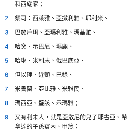
和西底家；
以斯拉記
尼希米記
2
祭司：西萊雅、亞撒利雅、耶利米、
以斯帖記
約伯記
3
巴施戶珥、亞瑪利雅、瑪基雅、
詩篇
箴言
傳道書
雅歌
4
哈突、示巴尼、瑪鹿、
以賽亞書
耶利米書
5
哈琳、米利末、俄巴底亞、
耶利米哀歌
以西結書
6
但以理、近頓、巴錄、
但以理書
何西阿書
7
米書蘭、亞比雅、米雅民、
約珥書
阿摩司書
8
瑪西亞、璧該、示瑪雅；
俄巴底亞書
約拿書
9
又有利未人，就是亞散尼的兒子耶書亞、希
彌迦書
那鴻書
拿達的子孫賓內、甲篾；