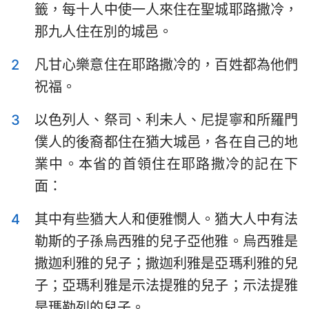
籤，每十人中使一人來住在聖城耶路撒冷，
以斯拉記
尼希米記
那九人住在別的城邑。
以斯帖記
約伯記
2
凡甘心樂意住在耶路撒冷的，百姓都為他們
詩篇
箴言
祝福。
傳道書
雅歌
3
以色列人、祭司、利未人、尼提寧和所羅門
以賽亞書
耶利米書
僕人的後裔都住在猶大城邑，各在自己的地
業中。本省的首領住在耶路撒冷的記在下
耶利米哀歌
以西結書
面：
但以理書
何西阿書
4
其中有些猶大人和便雅憫人。猶大人中有法
約珥書
阿摩司書
勒斯的子孫烏西雅的兒子亞他雅。烏西雅是
俄巴底亞書
約拿書
撒迦利雅的兒子；撒迦利雅是亞瑪利雅的兒
子；亞瑪利雅是示法提雅的兒子；示法提雅
彌迦書
那鴻書
是瑪勒列的兒子。