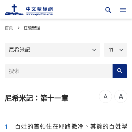
首頁
舊約聖經
在綫聖經
新約聖經
創世記
出埃及記
尼希米記
11
利未記
民數記
申命記
約書亞記
士師記
路得記
尼希米記：第十一章
撒母耳記上
撒母耳記下
列王紀上
列王紀下
歷代志上
歷代志下
1
百姓的首領住在耶路撒冷。其餘的百姓掣