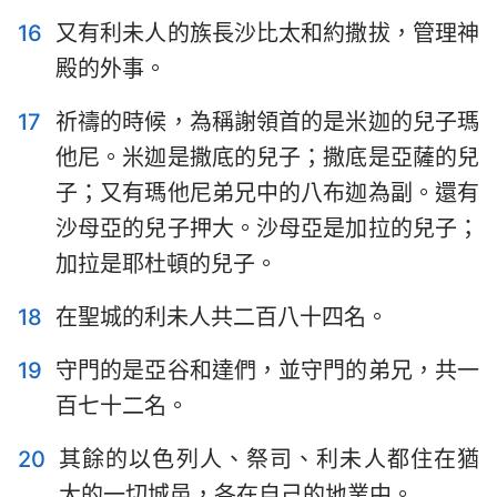
16
又有利未人的族長沙比太和約撒拔，管理神
殿的外事。
17
祈禱的時候，為稱謝領首的是米迦的兒子瑪
他尼。米迦是撒底的兒子；撒底是亞薩的兒
子；又有瑪他尼弟兄中的八布迦為副。還有
沙母亞的兒子押大。沙母亞是加拉的兒子；
1
2
3
4
5
6
7
加拉是耶杜頓的兒子。
8
9
10
11
12
13
18
在聖城的利未人共二百八十四名。
19
守門的是亞谷和達們，並守門的弟兄，共一
百七十二名。
20
其餘的以色列人、祭司、利未人都住在猶
大的一切城邑，各在自己的地業中。