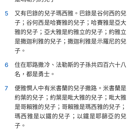
哈巴谷書
西番雅書
5
又有巴錄的兒子瑪西雅。巴錄是谷何西的兒
哈該書
撒迦利亞書
子；谷何西是哈賽雅的兒子；哈賽雅是亞大
瑪拉基書
雅的兒子；亞大雅是約雅立的兒子；約雅立
是撒迦利雅的兒子；撒迦利雅是示羅尼的兒
子。
6
住在耶路撒冷、法勒斯的子孫共四百六十八
名，都是勇士。
7
便雅憫人中有米書蘭的兒子撒路。米書蘭是
約葉的兒子；約葉是毗大雅的兒子；毗大雅
是哥賴雅的兒子；哥賴雅是瑪西雅的兒子；
瑪西雅是以鐵的兒子；以鐵是耶篩亞的兒
子。