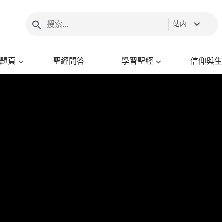
站内
題頁
聖經問答
學習聖經
信仰與生