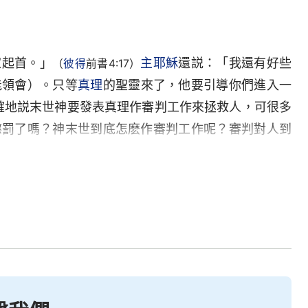
家起首。」
主耶穌
還説：「我還有好些
（
彼得
前書4:17）
能領會）。只等
真理
的聖靈來了，他要引導你們進入一
確地説末世神要發表真理作審判工作來拯救人，可很多
懲罰了嗎？神末世到底怎麽作審判工作呢？審判對人到
愛》。