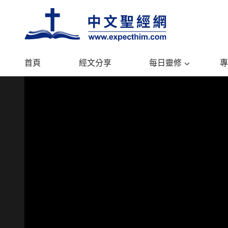
首頁
經文分享
每日靈修
專