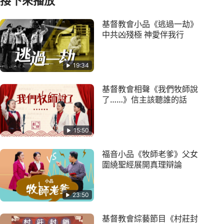
接下來播放
基督教會小品《逃過一劫》
中共凶殘極 神愛伴我行
19:34
基督教會相聲《我們牧師說
了……》信主該聽誰的話
15:50
福音小品《牧師老爹》父女
圍繞聖經展開真理辯論
23:50
基督教會綜藝節目《村莊封