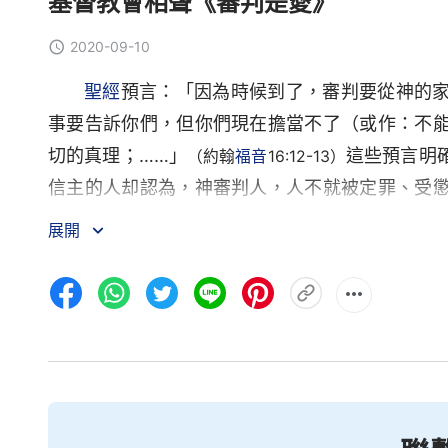
基督教會相聲《審判是愛》
2020-09-10
聖經
預言：「因為時候到了，審判要從神的
事要告訴你們，但你們現在擔當不了（或作：不
切的真理；……」
這些預言明
（約翰
福音
16:12-13）
信主的人却認為，神審判人，人不就被定罪、受
底是定罪，還是拯救、是愛呢？請看相聲《審判是
展開