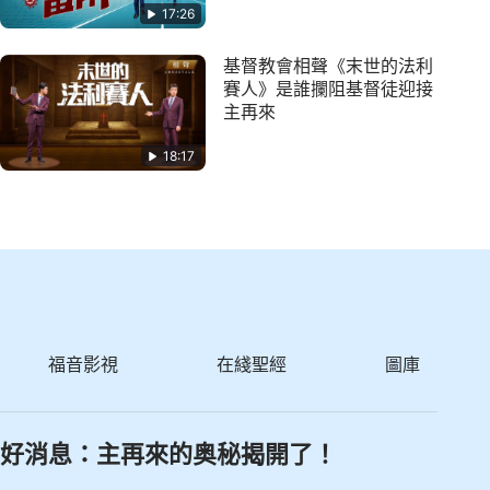
17:26
基督教會相聲《末世的法利
賽人》是誰攔阻基督徒迎接
主再來
18:17
福音影視
在綫聖經
圖庫
好消息：主再來的奥秘揭開了！