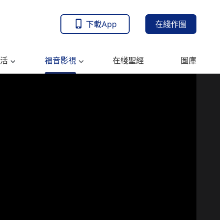
下載App
在綫作圖
活
福音影視
在綫聖經
圖庫