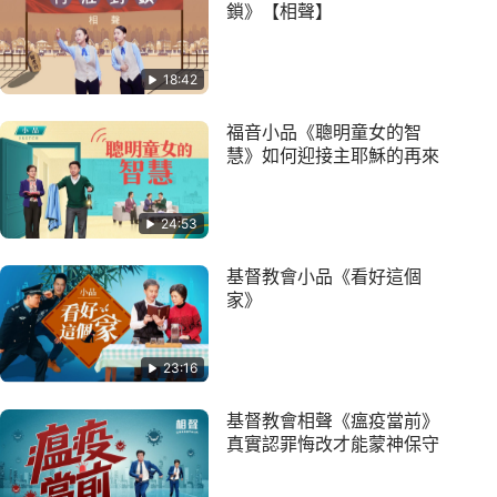
鎖》【相聲】
18:42
福音小品《聰明童女的智
慧》如何迎接主耶穌的再來
24:53
基督教會小品《看好這個
家》
23:16
基督教會相聲《瘟疫當前》
真實認罪悔改才能蒙神保守