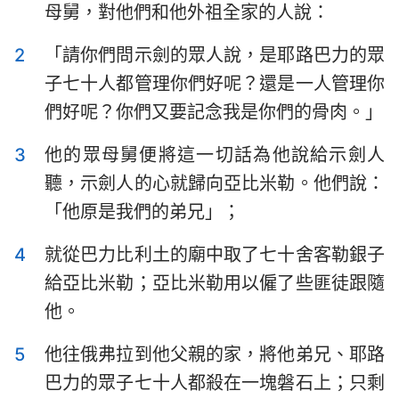
母舅，對他們和他外祖全家的人說：
以斯拉記
尼希米記
2
「請你們問示劍的眾人說，是耶路巴力的眾
以斯帖記
約伯記
子七十人都管理你們好呢？還是一人管理你
詩篇
箴言
們好呢？你們又要記念我是你們的骨肉。」
傳道書
雅歌
3
他的眾母舅便將這一切話為他說給示劍人
以賽亞書
耶利米書
聽，示劍人的心就歸向亞比米勒。他們說：
「他原是我們的弟兄」；
耶利米哀歌
以西結書
4
就從巴力比利土的廟中取了七十舍客勒銀子
但以理書
何西阿書
給亞比米勒；亞比米勒用以僱了些匪徒跟隨
約珥書
阿摩司書
他。
俄巴底亞書
約拿書
5
他往俄弗拉到他父親的家，將他弟兄、耶路
彌迦書
那鴻書
巴力的眾子七十人都殺在一塊磐石上；只剩