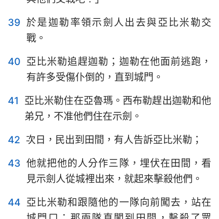
39
於是迦勒率領示劍人出去與亞比米勒交
戰。
40
亞比米勒追趕迦勒；迦勒在他面前逃跑，
有許多受傷仆倒的，直到城門。
41
亞比米勒住在亞魯瑪。西布勒趕出迦勒和他
弟兄，不准他們住在示劍。
42
次日，民出到田間，有人告訴亞比米勒；
43
他就把他的人分作三隊，埋伏在田間，看
見示劍人從城裡出來，就起來擊殺他們。
44
亞比米勒和跟隨他的一隊向前闖去，站在
城門口；那兩隊直闖到田間，擊殺了眾