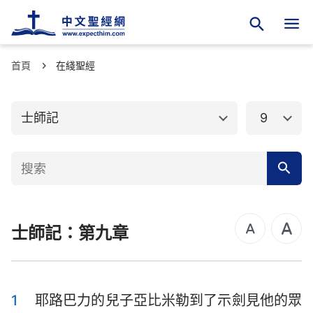
首頁
舊約聖經
在綫聖經
新約聖經
創世記
出埃及記
士師記
9
利未記
民數記
申命記
約書亞記
士師記
路得記
士師記：第九章
撒母耳記上
撒母耳記下
列王紀上
列王紀下
歷代志上
歷代志下
1
耶路巴力的兒子亞比米勒到了示劍見他的眾