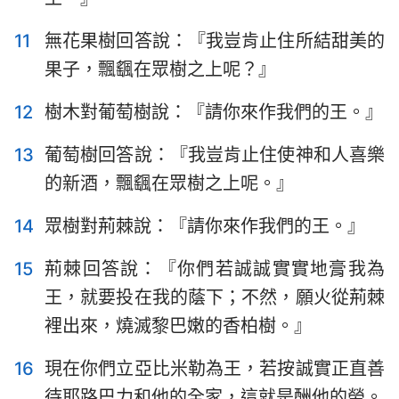
11
無花果樹回答說：『我豈肯止住所結甜美的
果子，飄颻在眾樹之上呢？』
12
樹木對葡萄樹說：『請你來作我們的王。』
13
葡萄樹回答說：『我豈肯止住使神和人喜樂
的新酒，飄颻在眾樹之上呢。』
14
眾樹對荊棘說：『請你來作我們的王。』
15
荊棘回答說：『你們若誠誠實實地膏我為
王，就要投在我的蔭下；不然，願火從荊棘
裡出來，燒滅黎巴嫩的香柏樹。』
16
現在你們立亞比米勒為王，若按誠實正直善
待耶路巴力和他的全家，這就是酬他的勞。