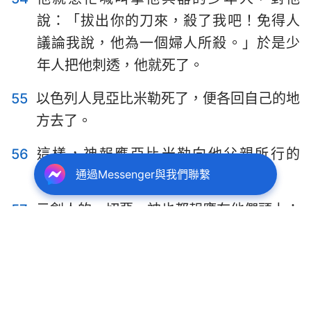
說：「拔出你的刀來，殺了我吧！免得人
議論我說，他為一個婦人所殺。」於是少
年人把他刺透，他就死了。
55
以色列人見亞比米勒死了，便各回自己的地
方去了。
56
這樣，神報應亞比米勒向他父親所行的
通過Messenger與我們聯繫
惡，就是殺了弟兄七十個人的惡。
57
示劍人的一切惡，神也都報應在他們頭上；
耶路巴力的兒子約坦的咒詛歸到他們身上
了。