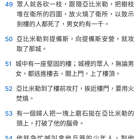
49
眾人就各砍一枝，跟隨亞比米勒，把樹枝
堆在衛所的四圍，放火燒了衛所，以致示
劍樓的人都死了，男女約有一千。
50
亞比米勒到提備斯，向提備斯安營，就攻
取了那城。
51
城中有一座堅固的樓；城裡的眾人，無論男
女，都逃進樓去，關上門，上了樓頂。
52
亞比米勒到了樓前攻打，挨近樓門，要用火
焚燒。
53
有一個婦人把一塊上磨石拋在亞比米勒的
頭上，打破了他的腦骨。
54
他就急忙喊叫拿他兵器的少年人，對他