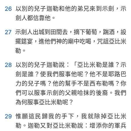
26
以別的兒子迦勒和他的弟兄來到示劍，示
劍人都信靠他。
27
示劍人出城到田間去，摘下葡萄，踹酒，設
1
2
3
4
5
6
7
擺筵宴，進他們神的廟中吃喝，咒詛亞比米
8
9
10
11
12
13
14
勒。
15
16
17
18
19
20
21
28
以別的兒子迦勒說：「亞比米勒是誰？示
劍是誰？使我們服事他呢？他不是耶路巴
力的兒子嗎？他的幫手不是西布勒嗎？你
們可以服事示劍的父親哈抹的後裔。我們
為何服事亞比米勒呢？
29
惟願這民歸我的手下，我就除掉亞比米
勒。迦勒又對亞比米勒說：增添你的軍兵