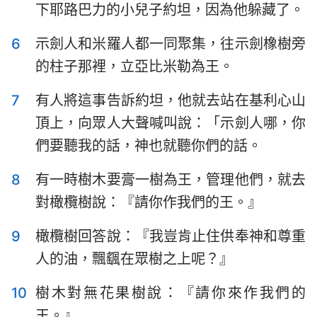
下耶路巴力的小兒子約坦，因為他躲藏了。
哈巴谷書
西番雅書
哈該書
撒迦利亞書
6
示劍人和米羅人都一同聚集，往示劍橡樹旁
的柱子那裡，立亞比米勒為王。
瑪拉基書
7
有人將這事告訴約坦，他就去站在基利心山
頂上，向眾人大聲喊叫說：「示劍人哪，你
們要聽我的話，神也就聽你們的話。
8
有一時樹木要膏一樹為王，管理他們，就去
對橄欖樹說：『請你作我們的王。』
9
橄欖樹回答說：『我豈肯止住供奉神和尊重
人的油，飄颻在眾樹之上呢？』
10
樹木對無花果樹說：『請你來作我們的
王。』