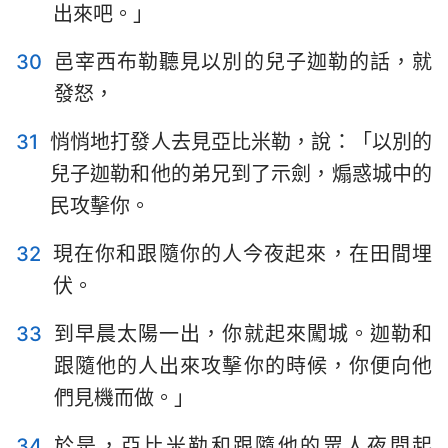
出來吧。」
30
邑宰西布勒聽見以別的兒子迦勒的話，就
發怒，
31
悄悄地打發人去見亞比米勒，說：「以別的
兒子迦勒和他的弟兄到了示劍，煽惑城中的
民攻擊你。
32
現在你和跟隨你的人今夜起來，在田間埋
伏。
33
到早晨太陽一出，你就起來闖城。迦勒和
跟隨他的人出來攻擊你的時候，你便向他
們見機而做。」
34
於是，亞比米勒和跟隨他的眾人夜間起