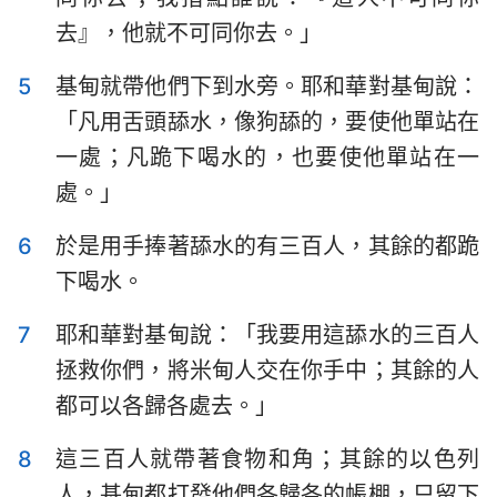
哈巴谷書
西番雅書
去』，他就不可同你去。」
哈該書
撒迦利亞書
5
基甸就帶他們下到水旁。耶和華對基甸說：
瑪拉基書
「凡用舌頭舔水，像狗舔的，要使他單站在
一處；凡跪下喝水的，也要使他單站在一
處。」
6
於是用手捧著舔水的有三百人，其餘的都跪
下喝水。
7
耶和華對基甸說：「我要用這舔水的三百人
拯救你們，將米甸人交在你手中；其餘的人
都可以各歸各處去。」
8
這三百人就帶著食物和角；其餘的以色列
人，基甸都打發他們各歸各的帳棚，只留下