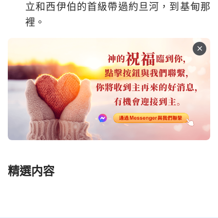
立和西伊伯的首級帶過約旦河，到基甸那
裡。
精選内容