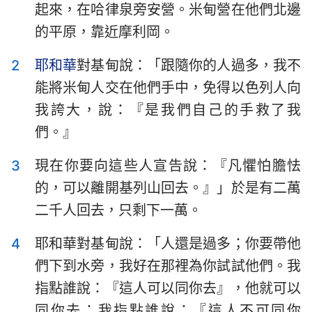
起來，在哈律泉旁安營。米甸營在他們北邊
以斯拉記
尼希米記
的平原，靠近摩利岡。
以斯帖記
約伯記
2
耶和華
對基甸說：「跟隨你的人過多，我不
詩篇
箴言
能將米甸人交在他們手中，免得以色列人向
傳道書
雅歌
我誇大，說：『是我們自己的手救了我
們。』
以賽亞書
耶利米書
3
現在你要向這些人宣告說：『凡懼怕膽怯
耶利米哀歌
以西結書
的，可以離開基列山回去。』」於是有二萬
但以理書
何西阿書
二千人回去，只剩下一萬。
約珥書
阿摩司書
4
耶和華對基甸說：「人還是過多；你要帶他
俄巴底亞書
約拿書
們下到水旁，我好在那裡為你試試他們。我
指點誰說：『這人可以同你去』，他就可以
彌迦書
那鴻書
同你去；我指點誰說：『這人不可同你