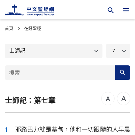
首頁
舊約聖經
在綫聖經
新約聖經
創世記
出埃及記
士師記
7
利未記
民數記
申命記
約書亞記
士師記
路得記
士師記：第七章
撒母耳記上
撒母耳記下
列王紀上
列王紀下
歷代志上
歷代志下
1
耶路巴力就是基甸，他和一切跟隨的人早晨