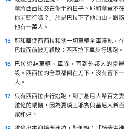
華將西西拉交在你手的日子。耶和華豈不在
你前頭行嗎？」於是巴拉下了他泊山，跟隨
他有一萬人。
15
耶和華使西西拉和他一切車輛全軍潰亂，在
巴拉面前被刀殺敗；西西拉下車步行逃跑。
1
2
3
4
5
6
7
16
巴拉追趕車輛、軍隊，直到外邦人的夏羅
8
9
10
11
12
13
14
設。西西拉的全軍都倒在刀下，沒有留下一
15
16
17
18
19
20
21
人。
17
只有西西拉步行逃跑，到了基尼人希百之妻
雅億的帳棚，因為夏瑣王耶賓與基尼人希百
家和好。
18
雅億出來迎接西西拉，對他說：「請我主進