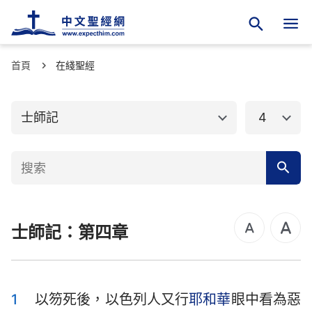
首頁
舊約聖經
在綫聖經
新約聖經
創世記
出埃及記
士師記
4
利未記
民數記
申命記
約書亞記
士師記
路得記
士師記：第四章
撒母耳記上
撒母耳記下
列王紀上
列王紀下
歷代志上
歷代志下
1
以笏死後，以色列人又行
耶和華
眼中看為惡