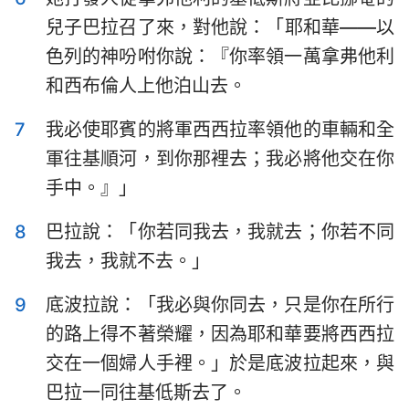
哈巴谷書
西番雅書
兒子巴拉召了來，對他說：「耶和華——以
哈該書
撒迦利亞書
色列的神吩咐你說：『你率領一萬拿弗他利
和西布倫人上他泊山去。
瑪拉基書
7
我必使耶賓的將軍西西拉率領他的車輛和全
軍往基順河，到你那裡去；我必將他交在你
手中。』」
8
巴拉說：「你若同我去，我就去；你若不同
我去，我就不去。」
9
底波拉說：「我必與你同去，只是你在所行
的路上得不著榮耀，因為耶和華要將西西拉
交在一個婦人手裡。」於是底波拉起來，與
巴拉一同往基低斯去了。