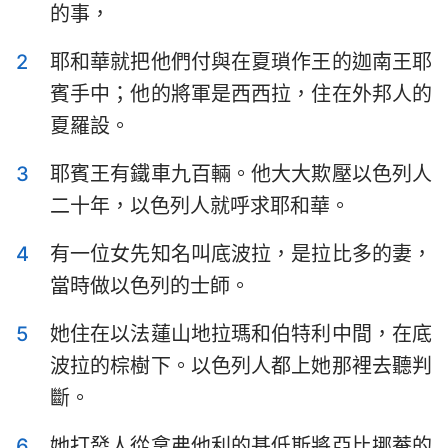
的事，
以斯拉記
尼希米記
2
耶和華就把他們付與在夏瑣作王的迦南王耶
以斯帖記
約伯記
賓手中；他的將軍是西西拉，住在外邦人的
詩篇
箴言
夏羅設。
傳道書
雅歌
3
耶賓王有鐵車九百輛。他大大欺壓以色列人
以賽亞書
耶利米書
二十年，以色列人就呼求耶和華。
耶利米哀歌
以西結書
4
有一位女先知名叫底波拉，是拉比多的妻，
當時做以色列的士師。
但以理書
何西阿書
約珥書
阿摩司書
5
她住在以法蓮山地拉瑪和伯特利中間，在底
波拉的棕樹下。以色列人都上她那裡去聽判
俄巴底亞書
約拿書
斷。
彌迦書
那鴻書
6
她打發人從拿弗他利的基低斯將亞比挪菴的