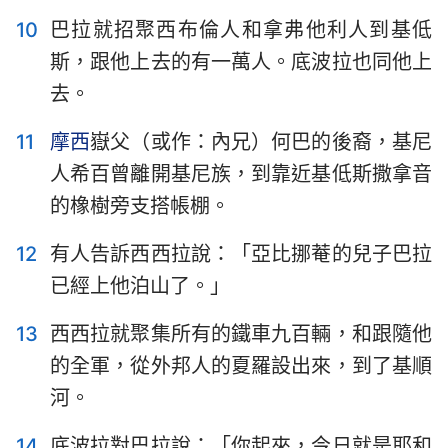
10
巴拉就招聚西布倫人和拿弗他利人到基低
斯，跟他上去的有一萬人。底波拉也同他上
去。
11
摩西
嶽父（或作：內兄）何巴的後裔，基尼
人希百曾離開基尼族，到靠近基低斯撒拿音
的橡樹旁支搭帳棚。
12
有人告訴西西拉說：「亞比挪菴的兒子巴拉
已經上他泊山了。」
13
西西拉就聚集所有的鐵車九百輛，和跟隨他
的全軍，從外邦人的夏羅設出來，到了基順
河。
14
底波拉對巴拉說：「你起來，今日就是耶和