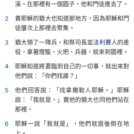
溪。在那裡有一個園子，他和門徒進去了。
提摩太前書
提摩太後書
2
賣耶穌的猶大也知道那地方，因為耶穌和門
提多書
腓利門書
徒屢次上那裡去聚集。
希伯來書
雅各書
3
猶大領了一隊兵，和祭司長並
法利賽人
的差
彼得前書
彼得後書
役，拿著燈籠、火把、兵器，就來到園裡。
約翰一書
約翰二書
4
耶穌知道將要臨到自己的一切事，就出來對
約翰三書
猶大書
他們說：「你們找誰？」
啟示錄
5
他們回答說：「找拿撒勒人耶穌。」耶穌
說：「我就是。」賣他的猶大也同他們站在
那裡。
6
耶穌一說「我就是」，他們就退後倒在地
上。