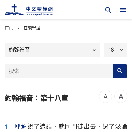
首頁
舊約聖經
在綫聖經
新約聖經
馬太福音
馬可福音
約翰福音
18
路加福音
約翰福音
使徒行傳
羅馬書
哥林多前書
哥林多後書
約翰福音：第十八章
加拉太書
以弗所書
腓立比書
歌羅西書
帖撒羅尼迦前書
帖撒羅尼迦後書
1
耶穌
說了這話，就同門徒出去，過了汲淪