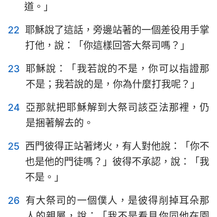
道。」
22
耶穌說了這話，旁邊站著的一個差役用手掌
打他，說：「你這樣回答大祭司嗎？」
23
耶穌說：「我若說的不是，你可以指證那
不是；我若說的是，你為什麼打我呢？」
24
亞那就把耶穌解到大祭司該亞法那裡，仍
是捆著解去的。
25
西門彼得正站著烤火，有人對他說：「你不
1
2
3
4
5
6
7
也是他的門徒嗎？」彼得不承認，說：「我
8
9
10
11
12
13
14
不是。」
15
16
17
18
19
20
21
26
有大祭司的一個僕人，是彼得削掉耳朵那
人的親屬，說：「我不是看見你同他在園