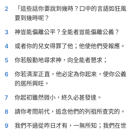
以斯拉記
尼希米記
2
「這些話你要說到幾時？口中的言語如狂風
要到幾時呢？
以斯帖記
約伯記
3
神豈能偏離公平？全能者豈能偏離公義？
詩篇
箴言
傳道書
雅歌
4
或者你的兒女得罪了他；他使他們受報應。
以賽亞書
耶利米書
5
你若殷勤地尋求神，向全能者懇求；
耶利米哀歌
以西結書
6
你若清潔正直，他必定為你起來，使你公義
的居所興旺。
但以理書
何西阿書
約珥書
阿摩司書
7
你起初雖然微小，終久必甚發達。
俄巴底亞書
約拿書
8
請你考問前代，追念他們的列祖所查究的。
彌迦書
那鴻書
9
我們不過從昨日才有，一無所知；我們在世