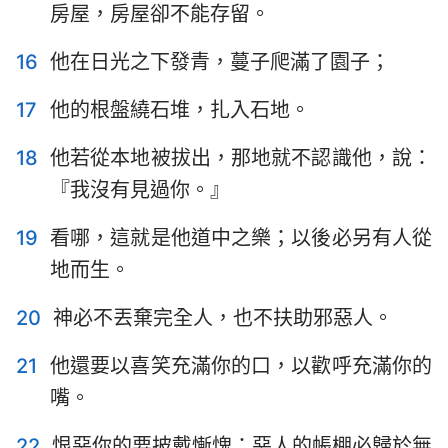
1
2
3
4
5
6
7
房屋，房屋卻不能存留。
8
9
10
11
12
13
14
16
他在日光之下發青，蔓子爬滿了園子；
15
16
17
18
19
20
21
17
他的根盤繞石堆，扎入石地。
22
23
24
25
26
27
28
18
他若從本地被拔出，那地就不認識他，說：
29
30
31
32
33
34
35
『我沒有見過你。』
36
37
38
39
40
41
42
19
看哪，這就是他道中之樂；以後必另有人從
地而生。
20
神必不丟棄完全人，也不扶助邪惡人。
21
他還要以喜笑充滿你的口，以歡呼充滿你的
嘴。
22
恨惡你的要披戴慚愧；惡人的帳棚必歸於無