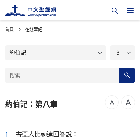
首頁
舊約聖經
在綫聖經
新約聖經
創世記
出埃及記
約伯記
8
利未記
民數記
申命記
約書亞記
士師記
路得記
約伯記：第八章
撒母耳記上
撒母耳記下
列王紀上
列王紀下
歷代志上
歷代志下
1
書亞人比勒達回答說：