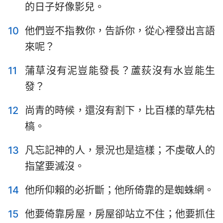
的日子好像影兒。
哈巴谷書
西番雅書
哈該書
撒迦利亞書
10
他們豈不指教你，告訴你，從心裡發出言語
來呢？
瑪拉基書
11
蒲草沒有泥豈能發長？蘆荻沒有水豈能生
發？
12
尚青的時候，還沒有割下，比百樣的草先枯
槁。
13
凡忘記神的人，景況也是這樣；不虔敬人的
指望要滅沒。
14
他所仰賴的必折斷；他所倚靠的是蜘蛛網。
15
他要倚靠房屋，房屋卻站立不住；他要抓住