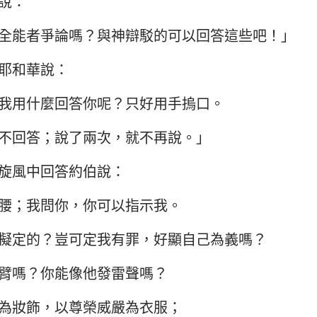
說：
民數記
路加福音
約
29
30
31
32
33
34
約書亞記
使徒行傳
羅
全能者爭論嗎？與神辯駁的可以回答這些吧！」
36
37
38
39
40
41
路得記
哥林多前書
哥
耶和華說：
撒母耳記下
加拉太書
以
我用什麼回答你呢？只好用手摀口。
列王紀下
腓立比書
歌
不回答；說了兩次，就不再說。」
歷代志下
帖撒羅尼迦前書
帖
旋風中回答約伯說：
尼希米記
提摩太前書
提
腰；我問你，你可以指示我。
約伯記
提多書
腓
擬定的？豈可定我有罪，好顯自己為義嗎？
箴言
希伯來書
雅
臂嗎？你能像他發雷聲嗎？
雅歌
彼得前書
彼
為妝飾，以尊榮威嚴為衣服；
耶利米書
約翰一書
約