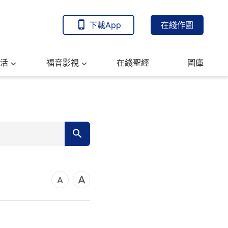
下載App
在綫作圖
活
福音影視
在綫聖經
圖庫
7
14
21
可福音
28