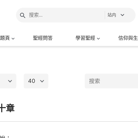
站内
題頁
聖經問答
學習聖經
信仰與生
40
1
2
3
4
5
6
十章
新約聖經
8
9
10
11
12
13
15
16
17
18
19
20
出埃及記
馬太福音
馬
22
23
24
25
26
27