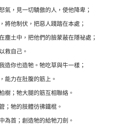
怒氣，見一切驕傲的人，使他降卑；
以西結書
約翰三書
猶
，將他制伏，把惡人踐踏在本處；
何西阿書
啟示錄
阿摩司書
在塵土中，把他們的臉蒙蔽在隱祕處；
約拿書
以救自己。
那鴻書
我造你也造牠。牠吃草與牛一樣；
西番雅書
，能力在肚腹的筋上。
撒迦利亞書
柏樹；牠大腿的筋互相聯絡。
管；牠的肢體彷彿鐵棍。
中為首；創造牠的給牠刀劍。