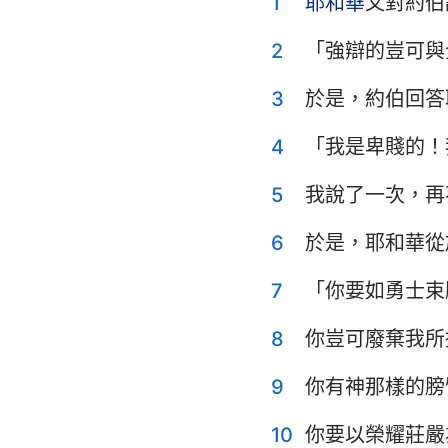
1
耶和華
又對約伯
利未記
申命記
2
「強辯的豈可與
士師記
3
於是，約伯回答
撒母耳記上
4
「我是卑賤的！
列王紀上
5
我說了一次，再
歷代志上
6
於是，耶和華從
以斯拉記
7
「你要如勇士束
以斯帖記
8
你豈可廢棄我所
詩篇
9
你有神那樣的膀
傳道書
10
你要以榮耀莊嚴
以賽亞書