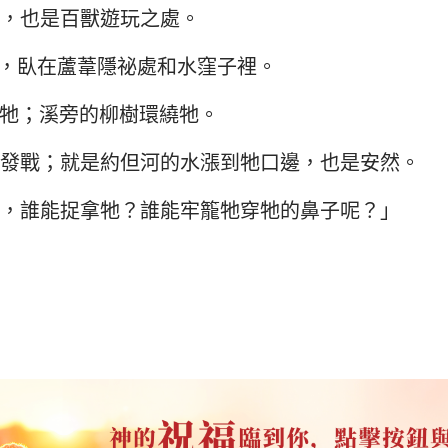
，也是百獸遊玩之處。
，臥在蘆葦隱祕處和水窪子裡。
牠；溪旁的柳樹環繞牠。
發戰；就是約但河的水漲到牠口邊，也是安然。
，誰能捉拿牠？誰能牢籠牠穿牠的鼻子呢？」