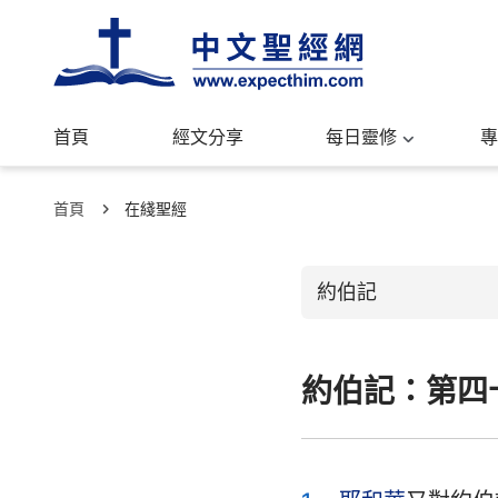
首頁
經文分享
每日靈修
專
首頁
在綫聖經
約伯記
約伯記：第四
舊約聖經
創世記