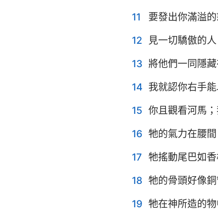
11
要發出你滿溢的
耶利米哀歌
12
見一切驕傲的人
但以理書
約珥書
13
將他們一同隱藏
俄巴底亞書
14
我就認你右手能
彌迦書
15
你且觀看河馬；
哈巴谷書
16
牠的氣力在腰間
哈該書
17
牠搖動尾巴如香
瑪拉基書
18
牠的骨頭好像銅
19
牠在神所造的物