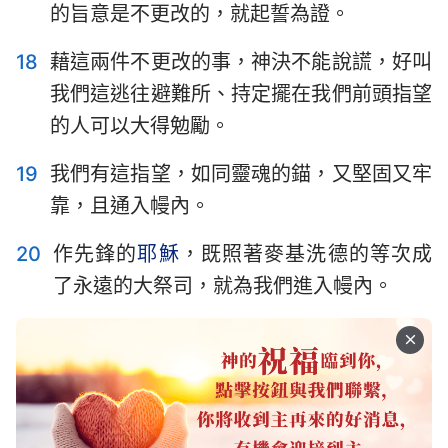
的旨意是不更改的，就起誓為證。
18
藉這兩件不更改的事，神決不能說謊，好叫
我們這逃往避難所、持定擺在我們前頭指望
的人可以大得勉勵。
19
我們有這指望，如同靈魂的錨，又堅固又牢
靠，且通入幔內。
20
作先鋒的
耶穌
，既照著麥基洗德的等次成
了永遠的大祭司，就為我們進入幔內。