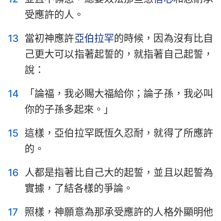
受應許的人。
13
當初神應許
亞伯拉罕
的時候，因為沒有比自
己更大可以指著起誓的，就指著自己起誓，
說：
14
「論福，我必賜大福給你；論子孫，我必叫
1
2
3
4
5
6
7
你的子孫多起來。」
8
9
10
11
12
13
15
這樣，亞伯拉罕既恆久忍耐，就得了所應許
的。
16
人都是指著比自己大的起誓，並且以起誓為
實據，了結各樣的爭論。
17
照樣，神願意為那承受應許的人格外顯明他