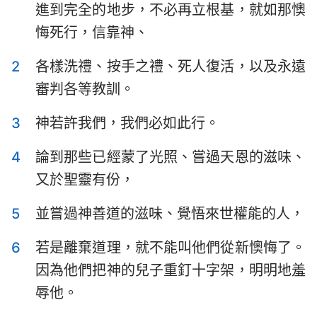
進到完全的地步，不必再立根基，就如那懊
提摩太前書
提摩太後書
悔死行，信靠神、
提多書
腓利門書
2
各樣洗禮、按手之禮、死人復活，以及永遠
希伯來書
雅各書
審判各等教訓。
彼得前書
彼得後書
3
神若許我們，我們必如此行。
約翰一書
約翰二書
4
論到那些已經蒙了光照、嘗過天恩的滋味、
約翰三書
猶大書
又於聖靈有份，
啟示錄
5
並嘗過神善道的滋味、覺悟來世權能的人，
6
若是離棄道理，就不能叫他們從新懊悔了。
因為他們把神的兒子重釘十字架，明明地羞
辱他。