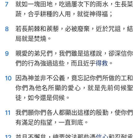
7
就如一塊田地，吃過屢次下的雨水，生長菜
蔬，合乎耕種的人用，就從神得福；
8
若長荊棘和蒺藜，必被廢棄，近於咒詛，結
局就是焚燒。
9
親愛的弟兄們，我們雖是這樣說，卻深信你
們的行為強過這些，而且近乎
得救
。
10
因為神並非不公義，竟忘記你們所做的工和
你們為他名所顯的愛心，就是先前伺候聖
徒，如今還是伺候。
11
我們願你們各人都顯出這樣的殷勤，使你們
有滿足的指望，一直到底。
12
並且不懈怠，總要效法那些憑
信心
和忍耐承