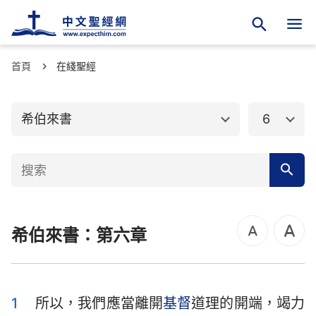
首頁
舊約聖經
在綫聖經
新約聖經
馬太福音
馬可福音
希伯來書
6
路加福音
約翰福音
使徒行傳
羅馬書
哥林多前書
哥林多後書
希伯來書：第六章
加拉太書
以弗所書
腓立比書
歌羅西書
帖撒羅尼迦前書
帖撒羅尼迦後書
1
所以，我們應當離開
基督
道理的開端，竭力