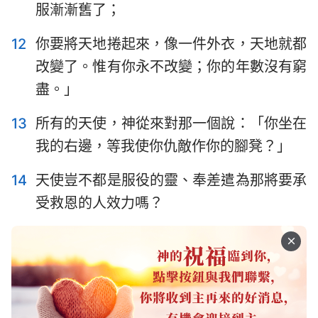
服漸漸舊了；
8
9
10
11
12
13
12
你要將天地捲起來，像一件外衣，天地就都
改變了。惟有你永不改變；你的年數沒有窮
盡。」
13
所有的天使，神從來對那一個說：「你坐在
我的右邊，等我使你仇敵作你的腳凳？」
14
天使豈不都是服役的靈、奉差遣為那將要承
受救恩的人效力嗎？