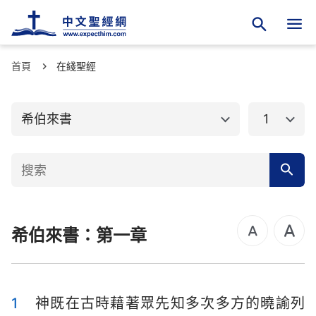
首頁
舊約聖經
在綫聖經
新約聖經
馬太福音
馬可福音
希伯來書
1
路加福音
約翰福音
使徒行傳
羅馬書
哥林多前書
哥林多後書
希伯來書：第一章
加拉太書
以弗所書
腓立比書
歌羅西書
帖撒羅尼迦前書
帖撒羅尼迦後書
1
神既在古時藉著眾先知多次多方的曉諭列