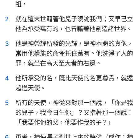
祖，
提摩太前書
提摩太後書
2
就在這末世藉著他兒子曉諭我們；又早已立
提多書
腓利門書
他為承受萬有的，也曾藉著他創造諸世界。
希伯來書
雅各書
3
他是神榮耀所發的光輝，是神本體的真像，
彼得前書
彼得後書
常用他權能的命令托住萬有。他洗淨了人的
約翰一書
約翰二書
罪，就坐在高天至大者的右邊。
約翰三書
猶大書
4
他所承受的名，既比天使的名更尊貴，就遠
超過天使。
啟示錄
5
所有的天使，神從來對那一個說，「你是我
的兒子，我今日生你」？又指著那一個說：
「我要作他的父，他要作我的子？」
6
再者，神使長子到世上來的時候（或作：神