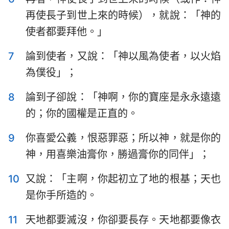
再使長子到世上來的時候），就說：「神的
使者都要拜他。」
7
論到使者，又說：「神以風為使者，以火焰
為僕役」；
8
論到子卻說：「神啊，你的寶座是永永遠遠
的；你的國權是正直的。
9
你喜愛公義，恨惡罪惡；所以神，就是你的
神，用喜樂油膏你，勝過膏你的同伴」；
10
又說：「主啊，你起初立了地的根基；天也
是你手所造的。
11
天地都要滅沒，你卻要長存。天地都要像衣
1
2
3
4
5
6
7