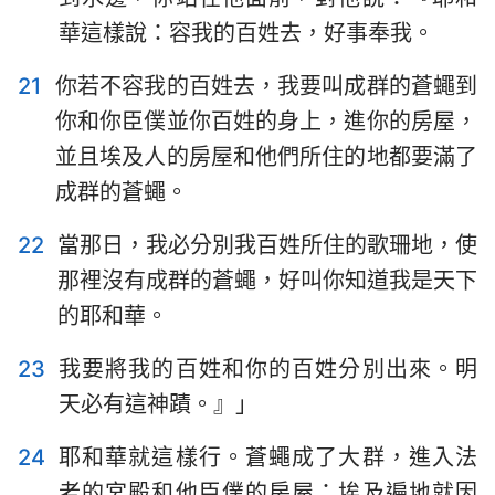
15
16
17
18
19
20
21
華這樣說：容我的百姓去，好事奉我。
22
23
24
25
26
27
28
21
你若不容我的百姓去，我要叫成群的蒼蠅到
29
30
31
32
33
34
35
你和你臣僕並你百姓的身上，進你的房屋，
並且埃及人的房屋和他們所住的地都要滿了
36
37
38
39
40
成群的蒼蠅。
22
當那日，我必分別我百姓所住的歌珊地，使
那裡沒有成群的蒼蠅，好叫你知道我是天下
的耶和華。
23
我要將我的百姓和你的百姓分別出來。明
天必有這神蹟。』」
24
耶和華就這樣行。蒼蠅成了大群，進入法
老的宮殿和他臣僕的房屋；埃及遍地就因