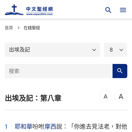
首頁
舊約聖經
在綫聖經
新約聖經
創世記
出埃及記
出埃及記
8
利未記
民數記
申命記
約書亞記
士師記
路得記
出埃及記：第八章
撒母耳記上
撒母耳記下
列王紀上
列王紀下
歷代志上
歷代志下
1
耶和華
吩咐
摩西
說：「你進去見法老，對他