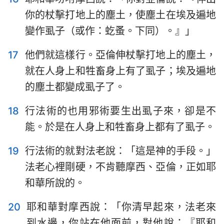
你的杖擊打地上的塵土，使塵土在埃及遍地
變作虱子（或作：虼蚤。下同）。』」
17
他們就這樣行。亞倫伸杖擊打地上的塵土，
就在人身上和牲畜身上有了虱子；埃及遍地
的塵土都變成虱子了。
18
行法術的也用邪術要生出虱子來，卻是不
能。於是在人身上和牲畜身上都有了虱子。
19
行法術的就對法老說：「這是神的手段。」
法老心裡剛硬，不肯聽摩西、亞倫，正如耶
和華所說的。
1
2
3
4
5
6
7
20
耶和華對摩西說：「你清早起來，法老來
8
9
10
11
12
13
14
到水邊，你站在他面前，對他說：『耶和