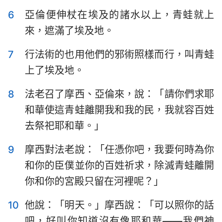
哈巴谷書
西番雅書
6
亞倫便伸杖在埃及的諸水以上，青蛙就上
哈該書
撒迦利亞書
來，遮滿了埃及地。
瑪拉基書
7
行法術的也用他們的邪術照樣而行，叫青蛙
上了埃及地。
8
法老召了摩西、亞倫來，說：「請你們求耶
和華使這青蛙離開我和我的民，我就容百姓
去祭祀耶和華。」
9
摩西對法老說：「任憑你吧，我要何時為你
和你的臣僕並你的百姓祈求，除滅青蛙離開
你和你的宮殿只留在河裡呢？」
10
他說：「明天。」摩西說：「可以照你的話
吧，好叫你知道沒有像耶和華——我們神