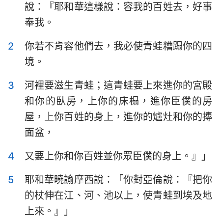
說：『耶和華這樣說：容我的百姓去，好事
以斯拉記
尼希米記
奉我。
以斯帖記
約伯記
2
你若不肯容他們去，我必使青蛙糟蹋你的四
詩篇
箴言
境。
傳道書
雅歌
3
河裡要滋生青蛙；這青蛙要上來進你的宮殿
以賽亞書
耶利米書
和你的臥房，上你的床榻，進你臣僕的房
屋，上你百姓的身上，進你的爐灶和你的摶
耶利米哀歌
以西結書
面盆，
但以理書
何西阿書
4
又要上你和你百姓並你眾臣僕的身上。』」
約珥書
阿摩司書
5
耶和華曉諭摩西說：「你對亞倫說：『把你
俄巴底亞書
約拿書
的杖伸在江、河、池以上，使青蛙到埃及地
彌迦書
那鴻書
上來。』」