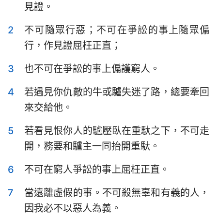
見證。
以斯拉記
尼希米記
2
不可隨眾行惡；不可在爭訟的事上隨眾偏
以斯帖記
約伯記
行，作見證屈枉正直；
詩篇
箴言
3
也不可在爭訟的事上偏護窮人。
傳道書
雅歌
4
若遇見你仇敵的牛或驢失迷了路，總要牽回
以賽亞書
耶利米書
來交給他。
耶利米哀歌
以西結書
5
若看見恨你人的驢壓臥在重馱之下，不可走
但以理書
何西阿書
開，務要和驢主一同抬開重馱。
約珥書
阿摩司書
6
不可在窮人爭訟的事上屈枉正直。
俄巴底亞書
約拿書
7
當遠離虛假的事。不可殺無辜和有義的人，
彌迦書
那鴻書
因我必不以惡人為義。