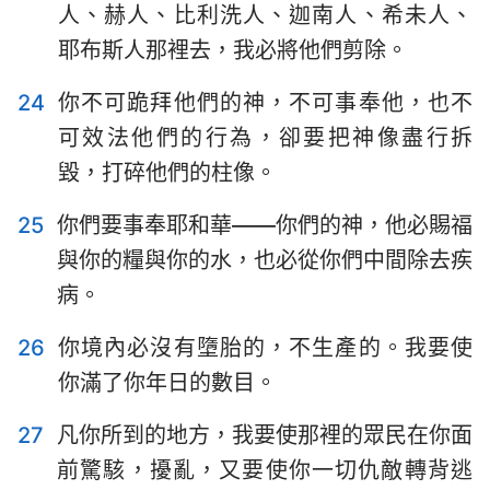
36
37
38
39
40
人、赫人、比利洗人、迦南人、希未人、
耶布斯人那裡去，我必將他們剪除。
24
你不可跪拜他們的神，不可事奉他，也不
可效法他們的行為，卻要把神像盡行拆
毀，打碎他們的柱像。
25
你們要事奉耶和華——你們的神，他必賜福
與你的糧與你的水，也必從你們中間除去疾
病。
26
你境內必沒有墮胎的，不生產的。我要使
你滿了你年日的數目。
27
凡你所到的地方，我要使那裡的眾民在你面
前驚駭，擾亂，又要使你一切仇敵轉背逃