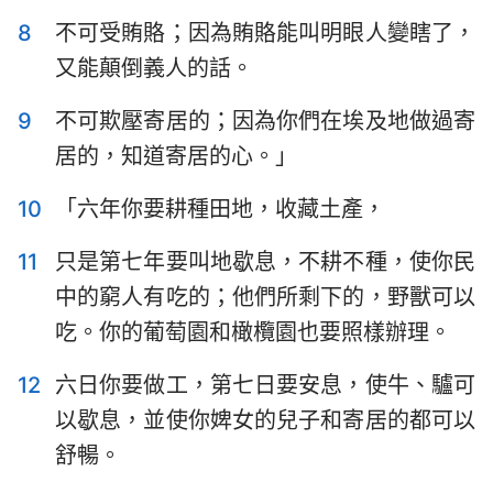
哈巴谷書
西番雅書
8
不可受賄賂；因為賄賂能叫明眼人變瞎了，
哈該書
撒迦利亞書
又能顛倒義人的話。
瑪拉基書
9
不可欺壓寄居的；因為你們在埃及地做過寄
居的，知道寄居的心。」
10
「六年你要耕種田地，收藏土產，
11
只是第七年要叫地歇息，不耕不種，使你民
中的窮人有吃的；他們所剩下的，野獸可以
吃。你的葡萄園和橄欖園也要照樣辦理。
12
六日你要做工，第七日要安息，使牛、驢可
以歇息，並使你婢女的兒子和寄居的都可以
舒暢。