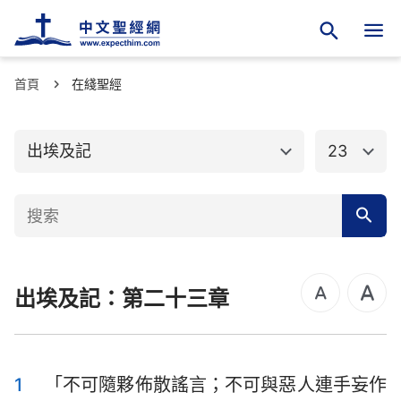
首頁
舊約聖經
在綫聖經
新約聖經
創世記
出埃及記
出埃及記
23
利未記
民數記
申命記
約書亞記
士師記
路得記
出埃及記：第二十三章
撒母耳記上
撒母耳記下
列王紀上
列王紀下
歷代志上
歷代志下
1
「不可隨夥佈散謠言；不可與惡人連手妄作