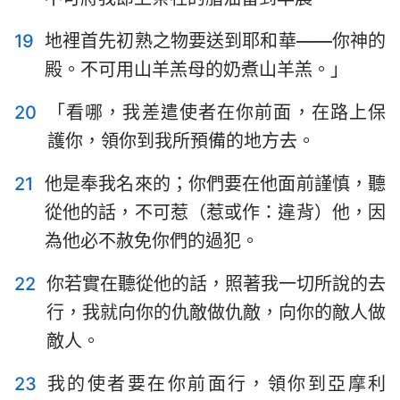
19
地裡首先初熟之物要送到耶和華——你神的
殿。不可用山羊羔母的奶煮山羊羔。」
20
「看哪，我差遣使者在你前面，在路上保
護你，領你到我所預備的地方去。
21
他是奉我名來的；你們要在他面前謹慎，聽
從他的話，不可惹（惹或作：違背）他，因
1
2
3
4
5
6
7
為他必不赦免你們的過犯。
8
9
10
11
12
13
14
22
你若實在聽從他的話，照著我一切所說的去
15
16
17
18
19
20
21
行，我就向你的仇敵做仇敵，向你的敵人做
22
23
24
25
26
27
28
敵人。
29
30
31
32
33
34
35
23
我的使者要在你前面行，領你到亞摩利