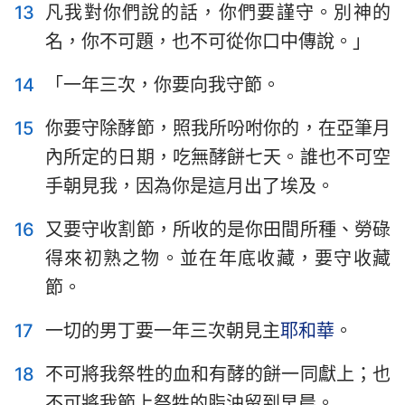
13
凡我對你們說的話，你們要謹守。別神的
名，你不可題，也不可從你口中傳說。」
14
「一年三次，你要向我守節。
15
你要守除酵節，照我所吩咐你的，在亞筆月
內所定的日期，吃無酵餅七天。誰也不可空
手朝見我，因為你是這月出了埃及。
16
又要守收割節，所收的是你田間所種、勞碌
得來初熟之物。並在年底收藏，要守收藏
節。
17
一切的男丁要一年三次朝見主
耶和華
。
18
不可將我祭牲的血和有酵的餅一同獻上；也
不可將我節上祭牲的脂油留到早晨。