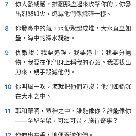
7
你大發威嚴，推翻那些起來攻擊你的；你發
哈巴谷書
西番雅書
出烈怒如火，燒滅他們像燒碎一樣。
哈該書
撒迦利亞書
8
你發鼻中的氣，水便聚起成堆，大水直立如
瑪拉基書
壘，海中的深水凝結。
9
仇敵說：我要追趕，我要追上；我要分擄
物，我要在他們身上稱我的心願。我要拔出
刀來，親手殺滅他們。
10
你叫風一吹，海就把他們淹沒；他們如鉛沉
在大水之中。
11
耶和華啊，眾神之中，誰能像你？誰能像你
——至聖至榮，可頌可畏，施行奇事？
12
你伸出右手，地便吞滅他們。