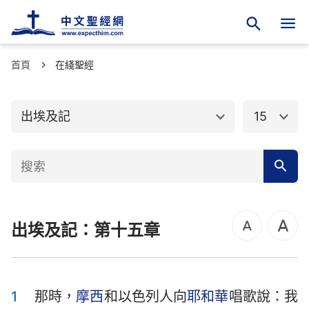
首頁
舊約聖經
在綫聖經
新約聖經
創世記
出埃及記
出埃及記
15
利未記
民數記
申命記
約書亞記
士師記
路得記
出埃及記：第十五章
撒母耳記上
撒母耳記下
列王紀上
列王紀下
歷代志上
歷代志下
1
那時，
摩西
和以色列人向
耶和華
唱歌說：我