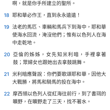
啊，就是你手所建立的聖所。
1
2
3
4
5
6
7
8
9
10
11
12
13
14
18
耶和華必作王，直到永永遠遠！
15
16
17
18
19
20
21
19
法老的馬匹、車輛和馬兵下到海中，耶和華
22
23
24
25
26
27
28
使海水回流，淹沒他們；惟有以色列人在海
中走乾地。
29
30
31
32
33
34
35
36
37
38
39
40
20
亞倫的姊姊，女先知米利暗，手裡拿著
鼓；眾婦女也跟她出去拿鼓跳舞。
21
米利暗應聲說：你們要歌頌耶和華，因他大
大戰勝，將馬和騎馬的投在海中。
22
摩西領以色列人從紅海往前行，到了書珥的
曠野，在曠野走了三天，找不著水。