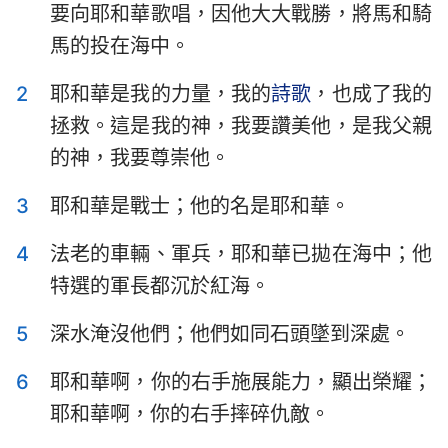
要向耶和華歌唱，因他大大戰勝，將馬和騎
以斯拉記
尼希米記
馬的投在海中。
以斯帖記
約伯記
2
耶和華是我的力量，我的
詩歌
，也成了我的
詩篇
箴言
拯救。這是我的神，我要讚美他，是我父親
傳道書
雅歌
的神，我要尊崇他。
以賽亞書
耶利米書
3
耶和華是戰士；他的名是耶和華。
耶利米哀歌
以西結書
4
法老的車輛、軍兵，耶和華已拋在海中；他
特選的軍長都沉於紅海。
但以理書
何西阿書
約珥書
阿摩司書
5
深水淹沒他們；他們如同石頭墜到深處。
俄巴底亞書
約拿書
6
耶和華啊，你的右手施展能力，顯出榮耀；
耶和華啊，你的右手摔碎仇敵。
彌迦書
那鴻書