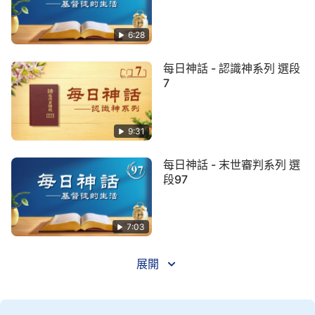
求更有目標、更實在，若不這樣作，人仍活在渺茫之
中追求進入
永生
，這樣的人不更可憐嗎？這樣的無目
6:28
標、無原則的追求不是自欺欺人嗎？到最終，這追求
每日神話 - 認識神系列 選段
自然没有果實，到頭來仍活在撒但的權下不可自拔，
7
何苦這樣無目標地追求呢？當人類進入永遠的歸宿中
的時候，人就都敬拜造物的主，因着人經過被拯救進
9:31
入永世之中，所以，人也不再追求什麽目標，更不用
擔心有撒但的圍攻，這時人都「安分守己」，都盡自
每日神話 - 末世審判系列 選
己的本分，即使没有刑罰、審判人也都各盡各的本
段97
分，那時人的身份與地位都稱為受造之物，再没有什
麽高低之分，只是所盡功用不同罷了，但人仍是活在
7:03
有層有次的人類合適的歸宿之中，人都是為着敬拜造
物的主而各盡本分，這樣的人類就是永世裏的人類。
展開
那時人所得着的就是神光照的生活，神看顧的生活，
神保守的生活，人與神同生活，人類在地上有了正常