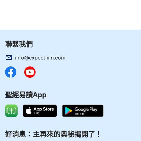
還追求做什麽得勝者呢？不都是一樣的受造之物嗎？
做得勝者、做被成全的都是針對撒但説的，都是針對
人的污穢説的。説得勝者還不是指勝過撒但、勝過敵
勢力嗎？你説你被成全，你什麽被成全了？還不是撒
聯繫我們
但敗壞性情脱去了，能達到愛神至極嗎？還是針對那
些污穢的東西説的，針對撒但説的，并不是針對神説
info@expecthim.com
的。
——《話・卷一 神的顯現與作工・恢復人的正常生活將人
帶入美好的歸宿之中》
聖經易讀App
好消息：主再來的奥秘揭開了！