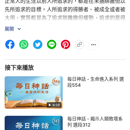
正常人的生活以前人所追求的，都是在未捆綁撒但以
先所追求的目標。人所追求的得勝者、被成全或者被
大用，實質都是為了追求脱離撒但權勢，追求的是得
勝者，最終的結果還是脱離撒但的權勢，只要脱離了
展開
撒但權勢，人在地上就會過上正常人的
敬拜
神的生
活。人現在追求的得勝者，或者是被成全，都是追求
在地上有正常人生活以先所追求達到的，追求這些主
要就是為了得潔净、行
真理
，達到敬拜造物的主，如
接下來播放
果人在地上有了正常人的生活，没有痛苦患難的生
活，人就不追求什麽得勝者了。所謂的得勝者、被成
每日神話 - 生命進入系列 選
全都是神給人的追求目標，藉此追求目標來讓人行真
段554
理，活出有意義的人生。把人作成、將人得着這是目
標，而追求做得勝者或追求被成全這只是途徑，若將
8:38
來人類都進入了美好的歸宿之中了，那時就没有得勝
每日神話 - 揭示人類敗壞系
者與被成全的説法了，只是受造之物各盡其職了。現
列 選段312
在讓人追求這些只是給人限定一個範圍，以便人的追