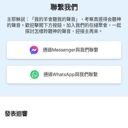
的生活了，全人類都走上了正軌。六千年的經營計劃
聯繫我們
徹底把撒但打敗了，也就是神在地上創造人類又恢復
了人原有的形象，這樣就滿足神原有的心意了。起初
主耶穌説：「我的羊會聽我的聲音」，考察真道得会聽神
的聲音。歡迎擊閲下方按鈕，加入我們的在綫聚會，一起
人類没經撒但敗壞以先，人類在地上有正常的生活，
探討怎樣聆聽神的聲音，迎接主再來。
後來經過撒但敗壞後，人失去了正常的生活，神就開
始有了經營工作，開始與撒但争戰來恢復人的正常生
通過Messenger與我們聯繫
活。六千年經營工作結束時，整個人類在地上的生活
才正式開始，人類才有了美好的生活，這才恢復了起
初造人的目的，恢復了人原有的模樣。所以説，在地
通過WhatsApp與我們聯繫
上有了正常的人類生活，人就不追求什麽得勝者、被
成全了，因人都聖潔了。像人所説的得勝者、被成全
都是神與撒但争戰給人的追求目標，這目標是因着人
被敗壞而才有的目標，給你一個目標，讓你向着那個
目標去追求，以此達到打敗撒但。讓你做得勝者，做
發表迴響
被成全的、被使用的都是要求你作見證來羞辱撒但，
到最終人在地上有正常人的生活了，人也都聖潔了，