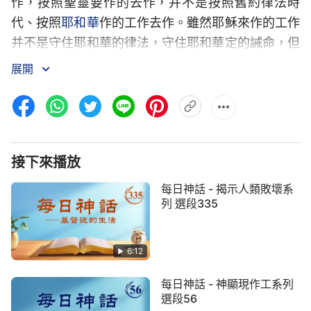
作，按照聖靈要作的去作，并不是按照舊約律法時
代、按照
耶和華
作的工作去作。雖然耶穌來作的工作
并不是守住耶和華的律法，守住耶和華定的誡命，但
他們的源頭是一。耶穌作的工作是代表耶穌這個名，
展開
是代表
恩典
時代，耶和華作的工作呢，是代表耶和
華，也是代表律法時代，他們的作工乃是一位靈作兩
個不同時代的工作。耶穌作的工作只能代表恩典時
代，耶和華作的工作只能代表舊約律法時代，他只是
接下來播放
帶領以色列民，帶領埃及民，也帶領以色列以外的各
個邦族。在新約恩典時代耶穌作工作，就是神叫耶穌
每日神話 - 揭示人類敗壞系
這個名來作工作帶領時代。你若説耶穌的工作是在耶
列 選段335
和華的基礎上，他没有開展新的工作，他完全是按照
耶和華的話去實行的，按照耶和華所作的工作，按照
6:12
以賽亞所説的預言去作工，那耶穌就不是
道成肉身
，
每日神話 - 神顯現作工系列
他若作這樣的工作，他就是一個律法時代的使徒或工
選段56
人。就按你所説的耶穌就不能開闢時代，也不能另外