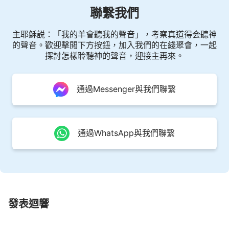
接續耶和華的工作，而且是開展了他自己的工作，開
聯繫我們
展他更新的工作，這證明是新的時代，證明耶穌就是
神自己。他們作了兩步截然不同的工作，一步工作在
主耶穌説：「我的羊會聽我的聲音」，考察真道得会聽神
的聲音。歡迎擊閲下方按鈕，加入我們的在綫聚會，一起
聖殿裏面作，一步工作在聖殿以外作，而且一步工作
探討怎樣聆聽神的聲音，迎接主再來。
是以律法帶領人生活，一步是獻贖罪祭，兩步工作截
然不同，這就是新舊時代的劃分，一點不錯是兩個時
通過Messenger與我們聯繫
代！他們作工的地點不一樣，所作的工作内容也不一
樣，目的也不一樣，這樣就可分兩個時代，新舊約即
指新舊時代。耶穌來了，不進聖殿，證明耶和華時代
通過WhatsApp與我們聯繫
結束了，他不進聖殿，是因為耶和華在聖殿裏面的工
作結束了，不需再作了，再作就重複了。只有出聖
殿，在聖殿以外開闢新的工作、開闢新的出路，才能
把神的工作推向高潮，若不出聖殿作工，神的工作就
永遠停留在聖殿的基礎上，不會有新的變動。所以
發表迴響
説，耶穌來了不進聖殿，不在聖殿裏面作工，在聖殿
以外作工作，帶領門徒自由作工。神走出聖殿作工，