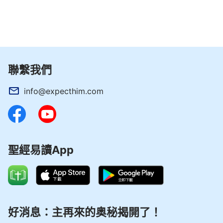
就是説神又有了新的計劃，他要作聖殿以外的工作，
要作聖殿以外更新的工作，方式自由。他一來，把舊
約時代耶和華的工作就結束了。雖然叫兩個不同的
名，却是一位靈作兩步工作，作的工作是接續下來
聯繫我們
的，因為名不同、工作内容不同，所以時代也就不
同，耶和華來了是耶和華時代，耶穌來了是耶穌時
info@expecthim.com
代。所以説，一次來了叫一個名，代表一個時代，開
闢一個新的出路，一步新的出路是一個名，這就代表
神是常新不舊的，他的工作不斷向前發展。歷史不斷
向前發展，神的工作也是不斷向前發展的，六千年經
聖經易讀App
營計劃要結束，必須是不斷地向前發展，天天作新的
工作，年年作新的工作，開闢新的出路，開闢新紀
元，開闢更新的工作、更大的工作，隨之，帶來新的
名，帶來新的工作。
好消息：主再來的奥秘揭開了！
——《話・卷一 神的顯現與作工・作工异象 三》