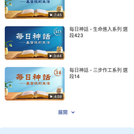
作工作，就像聖靈非得以耶和華為主來作工，除了耶
和華聖靈不作更新的工作，人如果對耶穌的工作這樣
7:45
認識這都屬于錯。人如果認為耶穌作的工作都是按照
每日神話 - 生命進入系列 選
耶和華説的，都是按照以賽亞的預言作的，那你説耶
段423
穌是神道成肉身呢，還是屬于先知呢？按這種説法就
没有恩典時代了，耶穌也不算道成肉身，因為他作的
3:44
工作不能代表恩典時代，只代表舊約律法時代。只有
耶穌來了作新的工作，開展新的時代，而且打破以前
每日神話 - 三步作工系列 選
在以色列作的工作，不按照在以色列耶和華所作的工
段14
作去作，不按照他的老舊規條作，不套任何的規條，
他作他該作的新的工作，這是新的時代。神自己來開
4:59
闢時代，而且神自己來結束時代，人不能作開展時代
的工作，也不能作結束時代的工作，耶穌來了如果不
展開
結束耶和華的工作，那就證明他只是一個人，不能代
表神。正因為耶穌來了，結束了耶和華的工作，也是