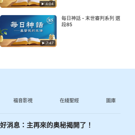
4:04
每日神話 - 末世審判系列 選
段85
7:47
福音影視
在綫聖經
圖庫
好消息：主再來的奥秘揭開了！