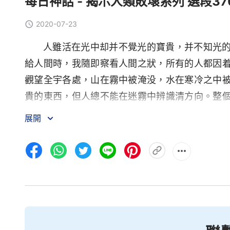
每日神話 - 揭示人類敗壞系列 選段37
2020-07-23
人雖活在光中却并不覺光的寶貴，并不知光
給人間時，我隨即察看人間之狀，所有的人都因
觀望全宇各處，山在霧中被淹没，水在寒冷之中
貴的東西，但人總不能在迷霧中辨識清方向。整
不曾有人發現我的存在，人都在地上尋找着什麽
展開
我的日子，只好是不時地望望東方的一絲微光。
活在萬民之中，但在地之人都處于安然無恙之中
能察看我的所作所為，不能行在光之中接受光的
計，因着人的身量太小，所以不能做自己心裏所
不配，但并不因此而滿足我，只是雙手捧着我給
地「貪享」地位之福。這不是人的短缺之處嗎？
嗎？水流之時能因着人的「地位」而停止向前嗎