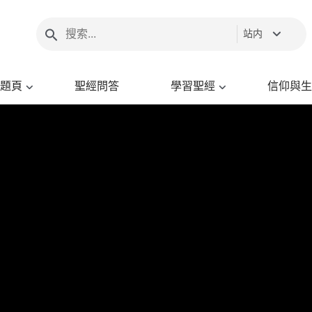
站内
題頁
聖經問答
學習聖經
信仰與生