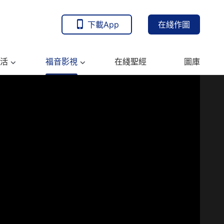
下載App
在綫作圖
活
福音影視
在綫聖經
圖庫