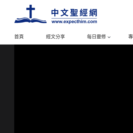
首頁
經文分享
每日靈修
專