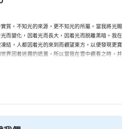
0
的實質，不知光的來源，更不知光的所屬。當我將光賜
着光而變化，因着光而長大，因着光而脱離黑暗。我在
被凍結，人都因着光的來到而觀望東方，以便發現更寶
個世界因着迷霧的遮蓋，所以當我在雲中觀看之時，并
，似乎在覓食，似乎在有意等待着我的到來，但又不知
我在萬民之中尋找真合我意之人，行走在萬民之中，生
，所以并無真合我意之人。人都是不會體貼我心意，不
照耀。雖然人曾寶愛我話，但人却又不能識透撒但的詭
願的。人不曾真心愛我，當我把人高抬之時，人都自覺
的「地位」仔細研究，并不覺我的可愛，而是一個勁兒
難道山挪移之時能因着你的「地位」而從你繞道而行
？難道天地能因着人的「地位」而顛倒嗎？我曾一次又