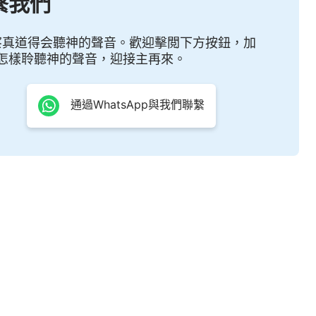
繫我們
只是當「故事」聽聽，當「小説」看看，難道我的話未
非無人相信我的存在？人并不愛自己，而是與撒但相合
察真道得会聽神的聲音。歡迎擊閲下方按鈕，加
怎樣聆聽神的聲音，迎接主再來。
，我要將所有撒但的詭計都識破，使在地之人從此不再
通過WhatsApp與我們聯繫
・卷一 神的顯現與作工・神向全宇的説話・第二十二篇》