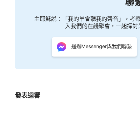
聯
一次地向人施下憐憫，但無人珍惜、無人寶愛，
打動人的心弦？難道我的言語發出并無果效？莫
主耶穌説：「我的羊會聽我的聲音」，考
入我們的在綫聚會，一起探討
來反攻我，把撒但當作自己的「資産」來事奉我
受撒但的迷惑，并不因着它的存在而抵擋我。
通過Messenger與我們聯繫
——《話
發表迴響