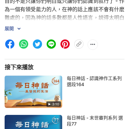
目的不是只讓你們明白或只讓你們認識到就行了。作
為一個有領受能力的人，在神的話上應該不會有什麽
難處的，因為神的話多數都是人性語言，説得太明白
了，例如神讓明白什麽、神讓實行什麽都可以知道，
展開
這是一個正常的有領受能力的人該具備的。尤其神現
在的説話更是清楚透亮，許多人未考慮到的事或人的
各種情形神都給指出來了，神的話説得面面俱到，猶
如明月一般。所以説，到現在這個時候，許多問題人
接下來播放
都清楚都明白了，就差人去實行了。各方面的
真理
都
需人去細節地經歷，去更細地探索尋求，不能再等着
每日神話 - 認識神作工系列
吃現成的，若這樣下去就成了混飯吃的人了。知道神
選段164
的話却不去實行，這樣的人是不喜愛真理的人，最終
都要被淘汰。讓你們創造九十年代的
彼得
風格，就是
3:10
讓你們每個人都去實行神的話，在經歷中有真實的進
每日神話 - 末世審判系列 選
入，自己與神配合獲得神更多更大的開啓，對自己的
段77
生命更有幫助。若你們看了許多神的話，對神的許多