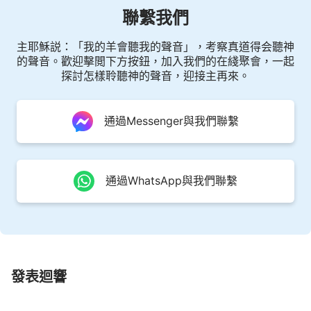
這都是愚拙的人，猶如人赴筵席，只是看看筵席上有
聯繫我們
什麽好吃的東西記在心裏，却并未親口去嘗，這不是
愚拙的人嗎？
主耶穌説：「我的羊會聽我的聲音」，考察真道得会聽神
的聲音。歡迎擊閲下方按鈕，加入我們的在綫聚會，一起
——《話・卷一 神的顯現與作工・明白真理就當去實行》
探討怎樣聆聽神的聲音，迎接主再來。
通過Messenger與我們聯繫
通過WhatsApp與我們聯繫
發表迴響