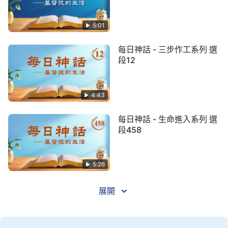
話只是在字句上明白，并不在實際經歷中去體驗神的
話，你就不會認識神的話，神的話對你就不是生命而
5:01
是死的字句。若你只守死的字句，你就摸不着神話的
每日神話 - 三步作工系列 選
實質，就不知神的心意是什麽。若你在實際經歷當中
段12
去經歷了，那時神話中的靈意才向你打開，只有在經
歷中才能摸着許多真理的靈意，只有在經歷中才能打
4:43
開神話的奥秘。若你不去實行神話，無論神的話説得
多明白，拿到你的手裏就成了空的字句道理了，成了
每日神話 - 生命進入系列 選
你的宗教規條，這不正是
法利賽人
做的嗎？你們若實
段458
行經歷神的話，神的話對你們就是實際，若不追求實
行，神的話對你就如三層天上的傳説一樣。實際上，
5:26
你們信神的過程是你們體驗神話的過程，也是被神得
着的過程，説得明白點，信神就是認識、明白、體
展開
驗、活出神話，這是你們信神的實際。若你們信神就
想得
永生
，却并不追求實行神話來作為自己所有的，