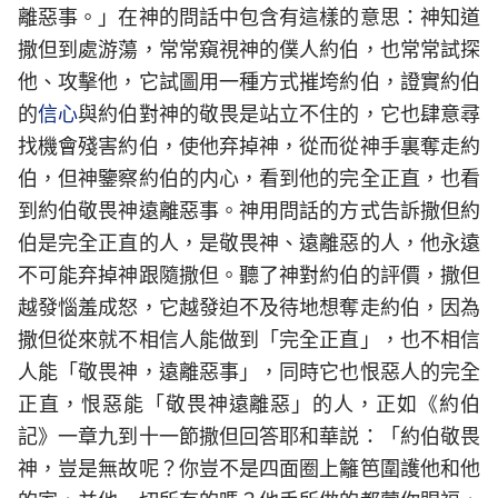
離惡事。」在神的問話中包含有這樣的意思：神知道
撒但到處游蕩，常常窺視神的僕人約伯，也常常試探
他、攻擊他，它試圖用一種方式摧垮約伯，證實約伯
的
信心
與約伯對神的敬畏是站立不住的，它也肆意尋
找機會殘害約伯，使他弃掉神，從而從神手裏奪走約
伯，但神鑒察約伯的内心，看到他的完全正直，也看
到約伯敬畏神遠離惡事。神用問話的方式告訴撒但約
伯是完全正直的人，是敬畏神、遠離惡的人，他永遠
不可能弃掉神跟隨撒但。聽了神對約伯的評價，撒但
越發惱羞成怒，它越發迫不及待地想奪走約伯，因為
撒但從來就不相信人能做到「完全正直」，也不相信
人能「敬畏神，遠離惡事」，同時它也恨惡人的完全
正直，恨惡能「敬畏神遠離惡」的人，正如《約伯
記》一章九到十一節撒但回答耶和華説：「約伯敬畏
神，豈是無故呢？你豈不是四面圈上籬笆圍護他和他