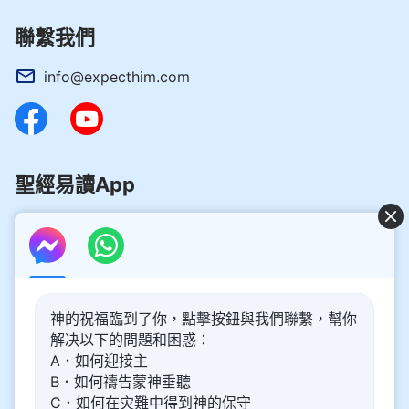
聯繫我們
info@expecthim.com
聖經易讀App
好消息：主再來的奥秘揭開了！
神的祝福臨到了你，點擊按鈕與我們聯繫，幫你
你想了解主再來的奥秘，喜迎主重歸嗎？以下内容將為你帶
解决以下的問題和困惑：
來幫助。請點擊進入閲讀、觀看！
了解更多
A．如何迎接主
B．如何禱告蒙神垂聽
通過Messenger與我們聯繫
C．如何在灾難中得到神的保守