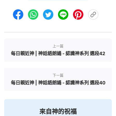
目標是約伯的家産，因着撒但如此控告約伯：「約伯
敬畏神，豈是無故呢？……他手所做的都蒙你賜福，
他的家産也在地上增多。」所以，神便准許撒但奪走
約伯所有的，這就是神與撒但對話的用意所在，只是
神對撒但有一個要求：《約伯記》一章十二節「凡他
所有的都在你手中，只是不可伸手加害于他」。這是
上一篇
神允許撒但試探約伯把約伯交在撒但手裏之後提出的
每日親近神 | 神話語朗誦 - 認識神系列 選段42
條件，也就是神給撒但的底綫，命令它不許加害約
伯。因為神對約伯的完全正直是認可的，他相信約伯
在他面前的正直、完全是經得住考驗的、是不可置疑
下一篇
的，所以神許可撒但去試探約伯，但是神給了撒但一
每日親近神 | 神話語朗誦 - 認識神系列 選段40
個範圍：只許奪走約伯的任何財産，但不可伸手加害
于他。這是什麽意思呢？就是此時神不把約伯完全交
給撒但，它怎麽試探約伯、用什麽方式都可以，但是
不能傷害到約伯本人，就連一根頭髮都不可以，因為
來自神的祝福