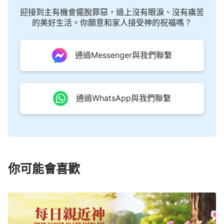
人的一切都是由神來掌管，人或死或活是由神來决定
迎接到主有機會擺脫罪惡，過上沒有眼淚、沒有痛苦
的，撒但没有這個資格。神對撒但説完這話，撒但就
的美好生活。你願意和家人接受神的祝福嗎？
迫不及待地去了，它用各種手段去試探約伯，很快地
約伯失去了滿山的牛羊，失去了神賜給他的所有家
通過Messenger與我們聯繫
産……神的試煉就這樣臨到了約伯。
雖然我們在
聖經
中得知約伯所經受的試探的由
來，但作為「當事人」的約伯知不知道這些事呢？約
通過WhatsApp與我們聯繫
伯只是凡人，對于在他背後發生的故事他當然不知
道，只是他對神的敬畏、他的完全正直讓他意識到這
是神的試煉臨到了他。他不知道靈界發生了什麽事，
也不知道在這次試煉背後神的心意是什麽，但他知道
你可能會喜歡
無論臨到什麽事他都當持守住他的完全正直，持守住
「敬畏神，遠離惡事」的道。約伯對待這些事的態度
與反應在神那兒看得清清楚楚，神看到的是什麽？神
看到的是約伯敬畏神的心，因為從開始一直到約伯接