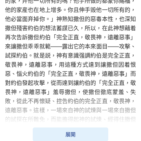
的家，并他一切所有的嗎？他手所做的都蒙你賜福，
他的家産也在地上增多。你且伸手毁他一切所有的，
他必當面弃掉你。」神熟知撒但的惡毒本性，也深知
撒但殘害約伯的想法蓄謀已久，所以，在此神想藉着
再次告訴撒但約伯「完全正直，敬畏神，遠離惡事」
來讓撒但乖乖就範——露出它的本來面目——攻擊、
試探約伯。就是説，神有意識强調約伯是完全正直，
敬畏神，遠離惡事，用這種方式達到讓撒但因着恨
惡、惱火約伯的「完全正直，敬畏神，遠離惡事」而
對約伯發起攻擊，從而達到讓約伯的「完全正直，敬
畏神，遠離惡事」羞辱撒但，使撒但徹底蒙羞、失
敗，從此不再懷疑、控告約伯的完全正直，敬畏神，
遠離惡事。這樣，一場來自神的試煉與一場來自撒但
的試探在所難免，而能擔得起神的試煉、經得住撒但
試探的人選唯有約伯。在此對話之後，撒但便獲准去
展開
試探約伯，這是撒但發起的第一輪攻擊。這次攻擊的