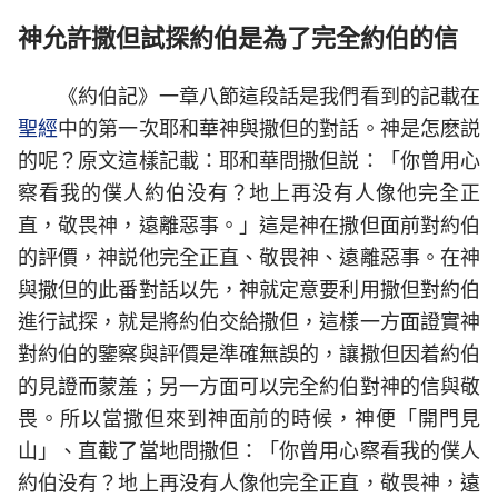
神允許撒但試探約伯是為了完全約伯的信
《約伯記》一章八節這段話是我們看到的記載在
聖經
中的第一次耶和華神與撒但的對話。神是怎麽説
的呢？原文這樣記載：耶和華問撒但説：「你曾用心
察看我的僕人約伯没有？地上再没有人像他完全正
直，敬畏神，遠離惡事。」這是神在撒但面前對約伯
的評價，神説他完全正直、敬畏神、遠離惡事。在神
與撒但的此番對話以先，神就定意要利用撒但對約伯
進行試探，就是將約伯交給撒但，這樣一方面證實神
對約伯的鑒察與評價是準確無誤的，讓撒但因着約伯
的見證而蒙羞；另一方面可以完全約伯對神的信與敬
畏。所以當撒但來到神面前的時候，神便「開門見
山」、直截了當地問撒但：「你曾用心察看我的僕人
約伯没有？地上再没有人像他完全正直，敬畏神，遠