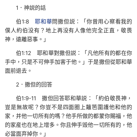
1．神説的話
伯1:8
耶和華
問撒但説：「你曾用心察看我的
僕人約伯没有？地上再没有人像他完全正直，敬畏
神，遠離惡事。」
伯1:12 耶和華對撒但説：「凡他所有的都在你
手中，只是不可伸手加害于他。」于是撒但從耶和華
面前退去。
2．撒但的回答
伯1:9-11 撒但回答耶和華説：「約伯敬畏神，
豈是無故呢？你豈不是四面圈上籬笆圍護他和他的
家，并他一切所有的嗎？他手所做的都蒙你賜福，他
的家産也在地上增多。你且伸手毁他一切所有的，他
必當面弃掉你。」