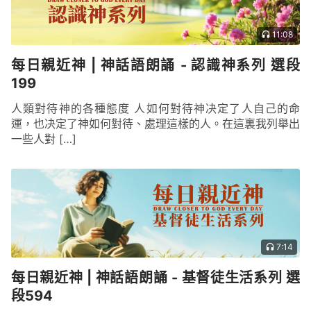
受試煉為止，他的心一直向神是敞開的，是擺在神面
前的，他没有放弃他的完全、正直，也没有丢掉、背
11:08
離「敬畏神，遠離惡事」的道，這是神最欣慰的地
每日親近神 | 神話語朗誦 - 認識神系列 選段
方。
199
——《話・卷二 關于認識神・神的作工、神的性情
與神自己 二》
人類對待神的各種態度 人如何對待神决定了人自己的命
運，也决定了神如何對待、處理這樣的人。在這裏我列舉出
一些人對 […]
7:14
每日親近神 | 神話語朗誦 - 基督徒生活系列 選
段594