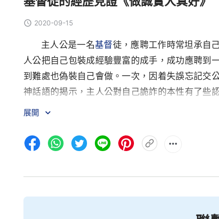
基督徒的經歷見證《做誠實人真好》
2020-09-15
主人公是一名
基督
徒，應聘工作時常坦承自
人公把自己包裝成經驗豐富的成手，成功應聘到
到難處也偽裝自己會做。一次，因着失誤忘記交
神話語的揭示，主人公對自己詭詐的本性有了些
話做誠實人向老闆坦承自己的失誤，也敞開了之
展開
任，她體嘗到了按神的話實行做誠實人，真好！