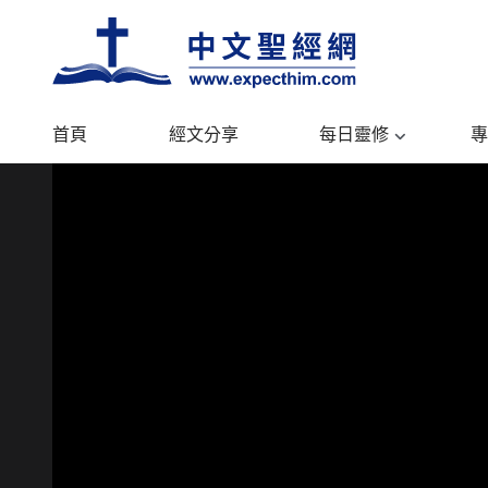
首頁
經文分享
每日靈修
專