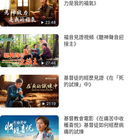
力是我的福氣》
23:48
福音見證視頻《聽神聲音迎
接主》
27:46
基督徒的經歷見證《在「死
的試煉」中》
21:19
基督教會電影《在痛苦中收
穫喜悦》基督徒如何經歷病
痛的試煉