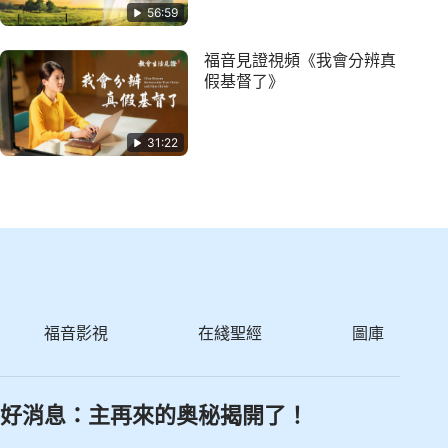
56:59
福音見證視頻《我會分辨真
假基督了》
31:22
福音影視
在綫聖經
圖庫
好消息：主再來的奥秘揭開了！