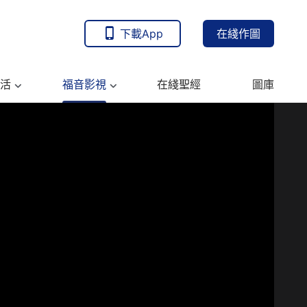
下載App
在綫作圖
活
福音影視
在綫聖經
圖庫