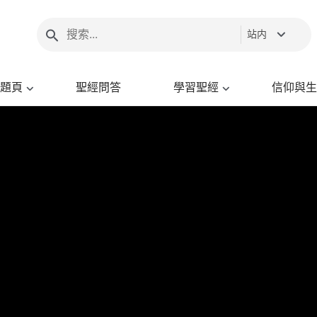
站内
題頁
聖經問答
學習聖經
信仰與生