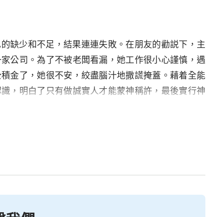
己的缺少和不足，結果連連失敗。在朋友的勸説下，主
一家公司。為了不被老闆看漏，她工作很小心謹慎，遇
公積金了，她很不安，絞盡腦汁地撒謊掩蓋。藉着全能
認識，明白了只有做誠實人才能蒙神稱許，最後實行神
前説的慌，不但没有受到任何處罰，還贏得了老闆的信