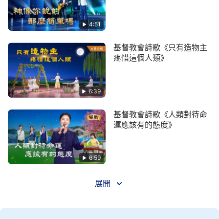
他作工作的實質就是愛，他為人類獻出了所有。
4:51
從道成肉身的工作開始以來流露的全是神的愛，
基督教會詩歌《只有造物主
疼惜這個人類》
他作工作的實質就是愛，他為人類獻出了所有。
主耶穌
作工作帶著痛苦在地上生活三十三年半，
6:39
一直到他被釘死在十字架上向人類顯現四十天才
基督教會詩歌《人類對待命
得以解脫，
運應該有的態度》
與人類共同生活的痛苦歲月結束了。
6:59
但神的心始終還是因著擔憂人類的歸宿而受著同
樣的痛苦，
展開
沒有人知道並承擔這種痛苦。