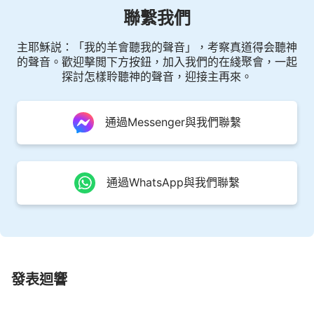
從道成肉身的工作開始以來流露的全是神的愛，
聯繫我們
他作工作的實質就是愛，他為人類獻出了所有。
主耶穌説：「我的羊會聽我的聲音」，考察真道得会聽神
的聲音。歡迎擊閲下方按鈕，加入我們的在綫聚會，一起
從道成肉身的工作開始以來流露的全是神的愛，
探討怎樣聆聽神的聲音，迎接主再來。
他作工作的實質就是愛，他為人類獻出了所有。
通過Messenger與我們聯繫
《跟隨羔羊唱新歌》
通過WhatsApp與我們聯繫
發表迴響