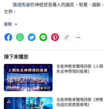
道成肉身
的神經受各種人的譏笑、辱罵、論斷、
定罪，
還有惡魔的追捕、宗教界的棄絕與敵對，
展開
心靈的創傷誰也彌補不了。
人類的凶惡抵擋、定罪毀謗、追捕和誣陷，
使神的肉身冒著極大的危險作這工作，
接下來播放
全能神教會獨唱詩歌《人類
誰能理解和安慰他的痛苦呢？
失去神帶領的後果》
神是以極大的忍耐拯救敗壞的人類，他是帶著傷
痕愛人，
5:27
這是最痛苦的最痛苦的工作。
全能神教會獨唱詩歌《神像
你説的那麽簡單嗎》
從道成肉身的工作開始以來流露的全是神的愛，