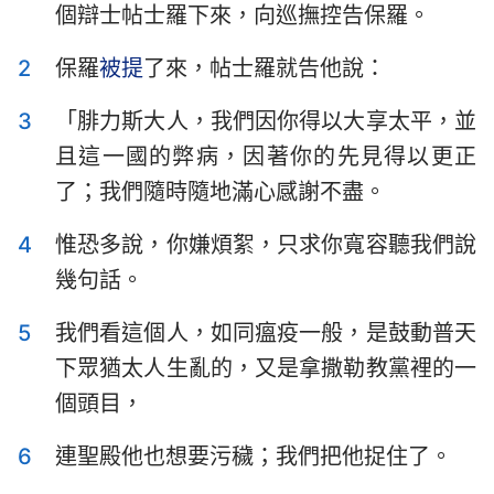
個辯士帖士羅下來，向巡撫控告保羅。
提摩太前書
提摩太後書
2
保羅
被提
了來，帖士羅就告他說：
提多書
腓利門書
3
「腓力斯大人，我們因你得以大享太平，並
希伯來書
雅各書
且這一國的弊病，因著你的先見得以更正
彼得前書
彼得後書
了；我們隨時隨地滿心感謝不盡。
約翰一書
約翰二書
4
惟恐多說，你嫌煩絮，只求你寬容聽我們說
約翰三書
猶大書
幾句話。
啟示錄
5
我們看這個人，如同瘟疫一般，是鼓動普天
下眾猶太人生亂的，又是拿撒勒教黨裡的一
個頭目，
6
連聖殿他也想要污穢；我們把他捉住了。