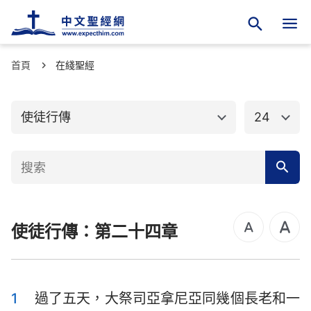
首頁
舊約聖經
在綫聖經
新約聖經
馬太福音
馬可福音
使徒行傳
24
路加福音
約翰福音
使徒行傳
羅馬書
哥林多前書
哥林多後書
使徒行傳：第二十四章
加拉太書
以弗所書
腓立比書
歌羅西書
帖撒羅尼迦前書
帖撒羅尼迦後書
1
過了五天，大祭司亞拿尼亞同幾個長老和一