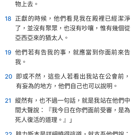
物上去。
18
正獻的時候，他們看見我在殿裡已經潔淨
1
2
3
4
5
6
7
了，並沒有聚眾，也沒有吵嚷，惟有幾個從
8
9
10
11
12
13
14
亞西亞來的猶太人。
15
16
17
18
19
20
21
19
他們若有告我的事，就應當到你面前來告
22
23
24
25
26
27
28
我。
20
即或不然，這些人若看出我站在公會前，
有妄為的地方，他們自己也可以說明。
21
縱然有，也不過一句話，就是我站在他們中
間大聲說：『我今日在你們面前受審，是為
死人復活的道理。』」
22
腓力斯本是詳細曉得這道，就支吾他們說：