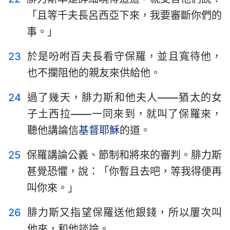
「且等千夫長呂西亞下來，我要審斷你們的
事。」
23
於是吩咐百夫長看守保羅，並且寬待他，
也不攔阻他的親友來供給他。
24
過了幾天，腓力斯和他夫人——猶太的女
子土西拉——一同來到，就叫了保羅來，
聽他講論信
基督
耶穌
的道。
25
保羅講論公義、節制和將來的審判。腓力斯
甚覺恐懼，說：「你暫且去吧，等我得便再
叫你來。」
26
腓力斯又指望保羅送他銀錢，所以屢次叫
他來，和他談論。