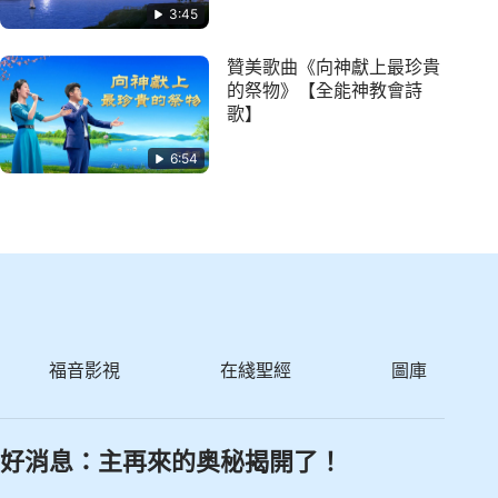
3:45
贊美歌曲《向神獻上最珍貴
的祭物》【全能神教會詩
歌】
6:54
福音影視
在綫聖經
圖庫
好消息：主再來的奥秘揭開了！