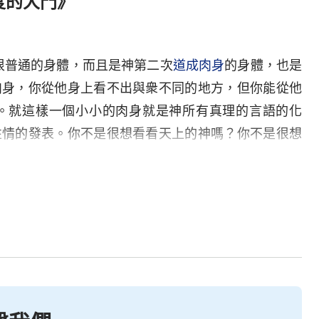
度的大門》
普通的身體，而且是神第二次
道成肉身
的身體，也是
肉身，你從他身上看不出與衆不同的地方，但你能從他
。就這樣一個小小的肉身就是神所有真理的言語的化
性情的發表。你不是很想看看天上的神嗎？你不是很想
？他會告訴你這一切從未有人能告訴你的秘密，他還會
他是你進入國度的大門，也是你進入新時代進入新時代
不能測透的奥秘，他的所作所為能使你測度不透，他
切目標使你足以看見他并不是一個人所認為的簡單的肉
世的心意，他代表神在末世對人類的顧念，因為他代表
。雖然你不能聽見他説話如驚天動地，雖然你不能看見