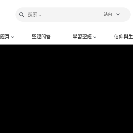
站内
題頁
聖經問答
學習聖經
信仰與生