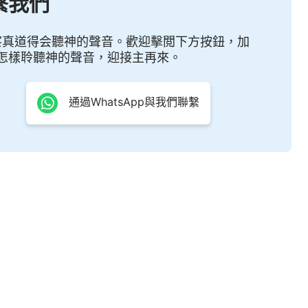
繫我們
，但你能從他的説話中聽見神在發怒，又知道神在憐憫
領略神對全人類對全人類的顧念之情。
察真道得会聽神的聲音。歡迎擊閲下方按鈕，加
 神的顯現與作工・你知道嗎？神在人中間作了很大的事》
怎樣聆聽神的聲音，迎接主再來。
通過WhatsApp與我們聯繫