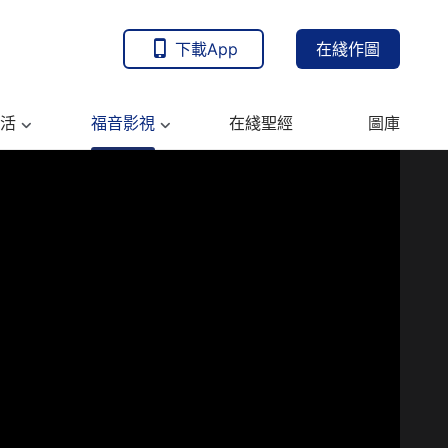
下載App
在綫作圖
活
福音影視
在綫聖經
圖庫