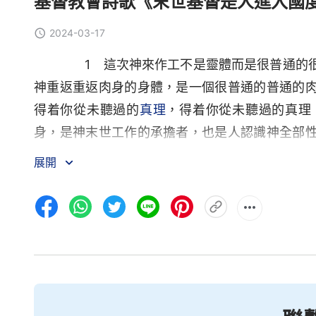
基督教會詩歌《末世基督是人進入國
2024-03-17
1 這次神來作工不是靈體而是很普通的很
神重返重返肉身的身體，是一個很普通的普通的
得着你從未聽過的
真理
，得着你從未聽過的真理
身，是神末世工作的承擔者，也是人認識神全部
了解天上的神嗎？你不是很想看看人類的歸宿嗎
展開
將你所不明白的真理告訴給你的，告訴給你的。
的嚮導。
2 這樣一個普通的普通的肉身有很多人所
的所作所為能使你測度不透，但他所作工作的一
身，人所認為的簡單的肉身，因為他代表神在末
神在末世的心意，他代表神在末世對人類的顧念