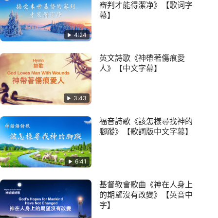
審判才能得潔净》【歌词字
幕】
4:24
英文詩歌《神帶著傷痕愛
人》【中文字幕】
3:43
福音詩歌《該怎樣尋找神的
腳蹤》【歌詞版中文字幕】
6:41
基督教會歌曲《神在人身上
的期望沒有改變》【英音中
字】