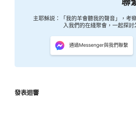
聯
他雙眼猶如火焰，雖然你不能受到他鐵杖的管制
人類，看見神的公義性情，看見神的智慧所在，更
主耶穌説：「我的羊會聽我的聲音」，考
——《話・卷一
入我們的在綫聚會，一起探討
通過Messenger與我們聯繫
發表迴響