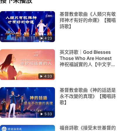
接下來播放
基督教會歌曲《人類只有敬
拜神才有好的命運》【獨唱
詩歌】
4:23
英文詩歌｜God Blesses
Those Who Are Honest
神祝福誠實的人【中文字
幕】
4:33
基督教會歌曲《神的話語是
永不改變的真理》【獨唱詩
歌】
5:33
福音詩歌《接受末世基督的