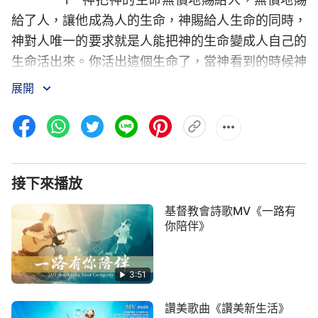
給了人，讓他成為人的生命，神賜給人生命的同時，
神對人唯一的要求就是人能把神的生命變成人自己的
生命活出來。你活出這個生命了，當神看到的時候神
就滿意了，這是神唯一的要求。人從神那兒得到的是
展開
無價的東西，而神并没有得着什麽，最大的受益者是
人，人得着了最大的收穫，人得着了最大的收穫。
2 在接受神的話語作生命的同時，人明白
了
真理
，有了做人的原則，有了做人的根本，就有了
接下來播放
人生道路的方向，人不再被撒但迷惑捆綁，也不再被
基督教會詩歌MV《一路有
惡人迷惑利用，不再被邪惡潮流污染引誘，不再被邪
你陪伴》
惡潮流污染引誘，人活在天地間自由了、釋放了，能
真正地活在神的權下，不再受任何邪惡勢力與黑暗勢
3:51
力的殘害了。
讚美歌曲《讚美新生活》
3 人没有任何痛苦了，没有難處了，人活