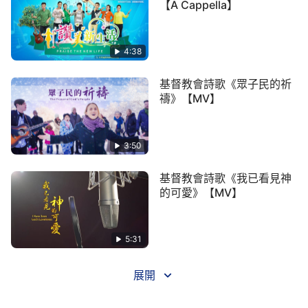
【A Cappella】
着是幸福的，人活着是幸福的、是自由自在的，人與
神的關係正常了，不會悖逆神了，不會與神對抗了，
真正活在神的主宰之下，有真理、有人性，成為名副
4:38
其實的人類，成為名副其實的人類了。你只有接受了
基督教會詩歌《眾子民的祈
從神來的真理才能得着這個永遠的生命，你得到這個
禱》【MV】
生命，你的生命就無期限了，這就是
永生
，就是永
生。
3:50
——《話・卷三 末世
基督
座談紀要・人是神經營計劃當中
最大的受益者》
基督教會詩歌《我已看見神
的可愛》【MV】
5:31
展開