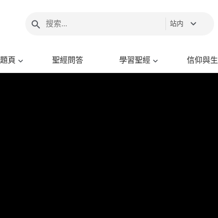
站内
題頁
聖經問答
學習聖經
信仰與生