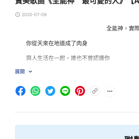
贊美歌曲《全能神 最可愛的人》【A Ca
2020-07-08
全能神，實
你從天來在地道成了肉身
與人生活在一起，誰也不曾認識你
展開
卑微隱藏發聲説話，帶來
永生
之道
你受苦、受屈辱，全為拯救人類
你把生命傾倒給人，我們看見你太可愛
噢，全能神，最可愛的人啊！
在地你是最可愛的人，我們永遠愛你