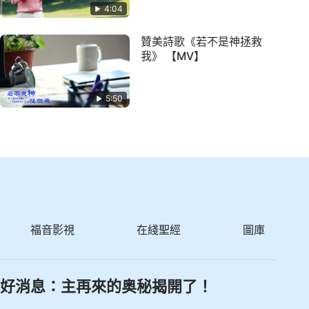
4:04
贊美詩歌《若不是神拯救
我》 【MV】
5:50
福音影視
在綫聖經
圖庫
好消息：主再來的奥秘揭開了！