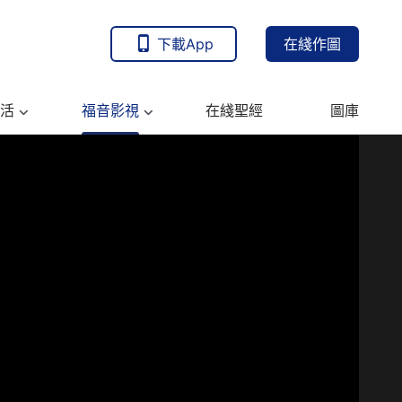
下載App
在綫作圖
活
福音影視
在綫聖經
圖庫