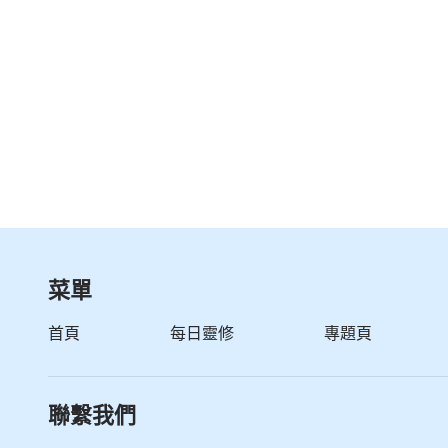
噢……全能神，啊……最可愛的人
全能神，實
經歷審判我們的敗壞得着潔净
領略你智慧全能，認識你公義聖潔
我們體嘗到你的愛最真最實在
你付出所有心血，换來我們蒙拯救
菜單
你的可愛實在太多，我們怎能不留戀！
首頁
每日靈修
專題頁
噢，全能神，最可愛的人啊！
在地你是最可愛的人，我們永遠愛你
聯繫我們
噢，全能神，最可愛的人啊！