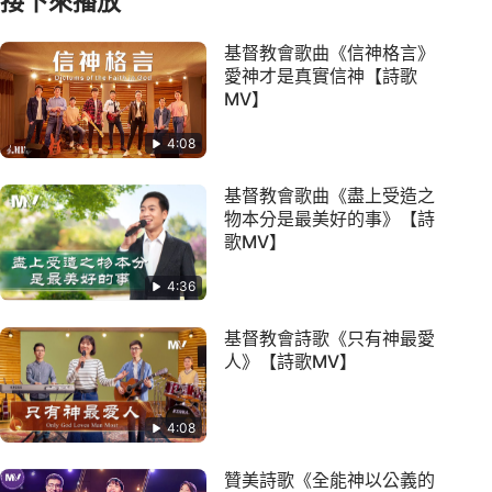
接下來播放
基督教會歌曲《信神格言》
愛神才是真實信神【詩歌
MV】
4:08
基督教會歌曲《盡上受造之
物本分是最美好的事》【詩
歌MV】
4:36
基督教會詩歌《只有神最愛
人》【詩歌MV】
4:08
贊美詩歌《全能神以公義的