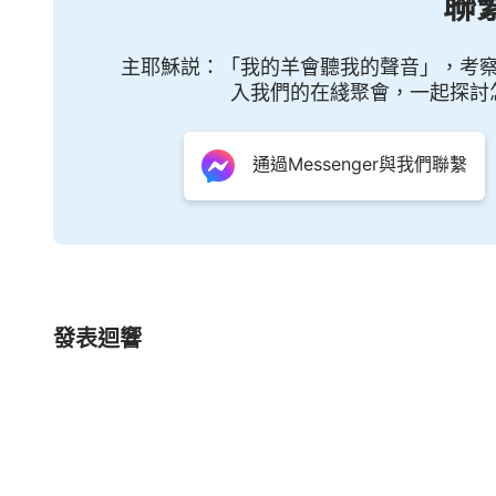
聯
全能神，實
主耶穌説：「我的羊會聽我的聲音」，考
你的心、你的愛人間找不到
入我們的在綫聚會，一起探討
你對人類審判刑罰，百般試煉熬煉
通過Messenger與我們聯繫
你的作工、你的説話都為潔净拯救人
你給人全備
真理
，傾注你全部的愛
你的審判、你的愛，完全征服我們的心
發表迴響
噢，全能神，最可愛的人啊！
在地你是最可愛的人，我們永遠愛你
嗚呼……全能神，嗚呼……最可愛的人