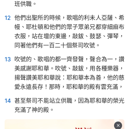
8
9
10
11
12
13
14
班供職。
15
16
17
18
19
20
21
12
他們出聖所的時候，歌唱的利未人亞薩、希
22
23
24
25
26
27
28
幔、耶杜頓和他們的眾子眾弟兄都穿細麻布
29
30
31
32
33
34
35
衣服，站在壇的東邊，敲鈸、鼓瑟、彈琴，
同著他們有一百二十個祭司吹號。
36
13
吹號的、歌唱的都一齊發聲，聲合為一，讚
美感謝耶和華。吹號、敲鈸，用各種樂器，
揚聲讚美耶和華說：耶和華本為善，他的慈
愛永遠長存！那時，耶和華的殿有雲充滿，
14
甚至祭司不能站立供職，因為耶和華的榮光
充滿了神的殿。