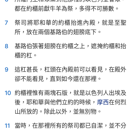
哈巴谷書
西番雅書
都在約櫃前獻牛羊為祭，多得不可勝數。
哈該書
撒迦利亞書
7
祭司將耶和華的約櫃抬進內殿，就是至聖
瑪拉基書
所，放在兩個基路伯的翅膀底下。
8
基路伯張著翅膀在約櫃之上，遮掩約櫃和抬
櫃的杠。
9
這杠甚長，杠頭在內殿前可以看見，在殿外
卻不能看見，直到如今還在那裡。
10
約櫃裡惟有兩塊石版，就是以色列人出埃及
後，耶和華與他們立約的時候，
摩西
在何烈
山所放的。除此以外，並無別物。
1
2
3
4
5
6
7
11
當時，在那裡所有的祭司都已自潔，並不分