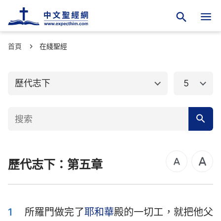
首頁
舊約聖經
在綫聖經
新約聖經
創世記
出埃及記
歷代志下
5
利未記
民數記
申命記
約書亞記
士師記
路得記
歷代志下：第五章
撒母耳記上
撒母耳記下
列王紀上
列王紀下
歷代志上
歷代志下
1
所羅門做完了
耶和華
殿的一切工，就把他父