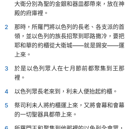
大衛分別為聖的金銀和器皿都帶來，放在神
以斯拉記
尼希米記
殿的府庫裡。
以斯帖記
約伯記
2
那時，所羅門將以色列的長老、各支派的首
詩篇
箴言
領，並以色列的族長招聚到耶路撒冷，要把
傳道書
雅歌
耶和華的約櫃從大衛城——就是錫安——運
上來。
以賽亞書
耶利米書
3
於是以色列眾人在七月節前都聚集到王那
耶利米哀歌
以西結書
裡。
但以理書
何西阿書
4
以色列眾長老來到，利未人便抬起約櫃。
約珥書
阿摩司書
5
祭司利未人將約櫃運上來，又將會幕和會幕
俄巴底亞書
約拿書
的一切聖器具都帶上來。
彌迦書
那鴻書
6
所羅門王和聚集到他那裡的以色列全會眾，