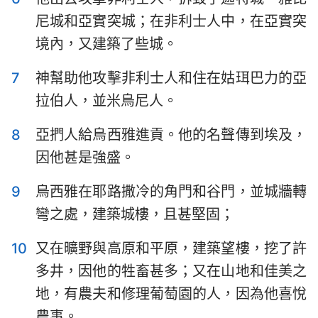
哈巴谷書
西番雅書
尼城和亞實突城；在非利士人中，在亞實突
哈該書
撒迦利亞書
境內，又建築了些城。
瑪拉基書
7
神幫助他攻擊非利士人和住在姑珥巴力的亞
拉伯人，並米烏尼人。
8
亞捫人給烏西雅進貢。他的名聲傳到埃及，
因他甚是強盛。
9
烏西雅在耶路撒冷的角門和谷門，並城牆轉
彎之處，建築城樓，且甚堅固；
10
又在曠野與高原和平原，建築望樓，挖了許
多井，因他的牲畜甚多；又在山地和佳美之
地，有農夫和修理葡萄園的人，因為他喜悅
農事。