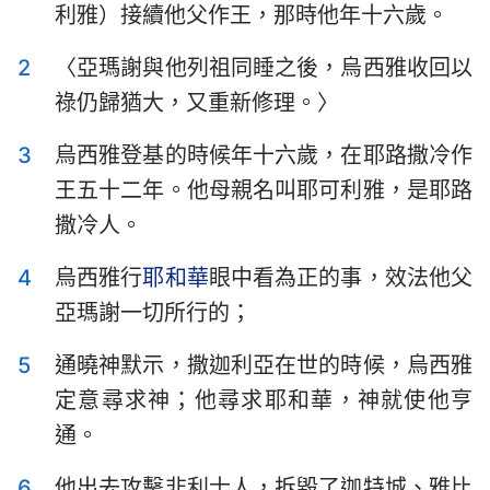
利雅）接續他父作王，那時他年十六歲。
以斯拉記
尼希米記
2
〈亞瑪謝與他列祖同睡之後，烏西雅收回以
以斯帖記
約伯記
祿仍歸猶大，又重新修理。〉
詩篇
箴言
3
烏西雅登基的時候年十六歲，在耶路撒冷作
傳道書
雅歌
王五十二年。他母親名叫耶可利雅，是耶路
以賽亞書
耶利米書
撒冷人。
耶利米哀歌
以西結書
4
烏西雅行
耶和華
眼中看為正的事，效法他父
亞瑪謝一切所行的；
但以理書
何西阿書
約珥書
阿摩司書
5
通曉神默示，撒迦利亞在世的時候，烏西雅
定意尋求神；他尋求耶和華，神就使他亨
俄巴底亞書
約拿書
通。
彌迦書
那鴻書
6
他出去攻擊非利士人，拆毀了迦特城、雅比