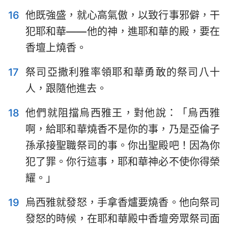
8
9
10
11
12
13
14
16
他既強盛，就心高氣傲，以致行事邪僻，干
犯耶和華——他的神，進耶和華的殿，要在
15
16
17
18
19
20
21
香壇上燒香。
22
23
24
25
26
27
28
17
祭司亞撒利雅率領耶和華勇敢的祭司八十
29
30
31
32
33
34
35
人，跟隨他進去。
36
18
他們就阻擋烏西雅王，對他說：「烏西雅
啊，給耶和華燒香不是你的事，乃是亞倫子
孫承接聖職祭司的事。你出聖殿吧！因為你
犯了罪。你行這事，耶和華神必不使你得榮
耀。」
19
烏西雅就發怒，手拿香爐要燒香。他向祭司
發怒的時候，在耶和華殿中香壇旁眾祭司面