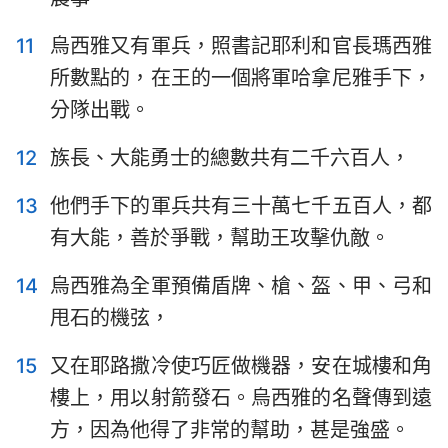
11
烏西雅又有軍兵，照書記耶利和官長瑪西雅
所數點的，在王的一個將軍哈拿尼雅手下，
分隊出戰。
12
族長、大能勇士的總數共有二千六百人，
13
他們手下的軍兵共有三十萬七千五百人，都
有大能，善於爭戰，幫助王攻擊仇敵。
14
烏西雅為全軍預備盾牌、槍、盔、甲、弓和
甩石的機弦，
15
又在耶路撒冷使巧匠做機器，安在城樓和角
樓上，用以射箭發石。烏西雅的名聲傳到遠
方，因為他得了非常的幫助，甚是強盛。
1
2
3
4
5
6
7