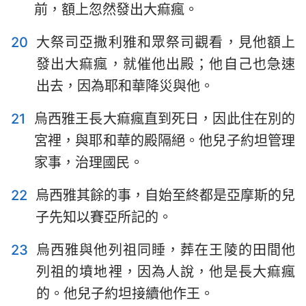
前，額上忽然發出大痲瘋。
20
大祭司亞撒利雅和眾祭司觀看，見他額上
發出大痲瘋，就催他出殿；他自己也急速
出去，因為耶和華降災與他。
21
烏西雅王長大痲瘋直到死日，因此住在別的
宮裡，與耶和華的殿隔絕。他兒子約坦管理
家事，治理國民。
22
烏西雅其餘的事，自始至終都是亞摩斯的兒
子先知以賽亞所記的。
23
烏西雅與他列祖同睡，葬在王陵的田間他
列祖的墳地裡，因為人說，他是長大痲瘋
的。他兒子約坦接續他作王。