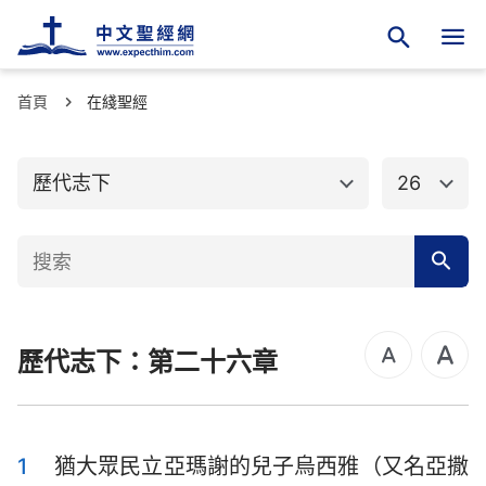
首頁
舊約聖經
在綫聖經
新約聖經
創世記
出埃及記
歷代志下
26
利未記
民數記
申命記
約書亞記
士師記
路得記
歷代志下：第二十六章
撒母耳記上
撒母耳記下
列王紀上
列王紀下
歷代志上
歷代志下
1
猶大眾民立亞瑪謝的兒子烏西雅（又名亞撒