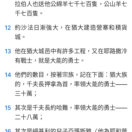
拉伯人也送他公綿羊七千七百隻，公山羊七
千七百隻。
12
約沙法日漸強大，在猶大建造營寨和積貨
城。
1
2
3
4
5
6
7
8
9
10
11
12
13
14
13
他在猶大城邑中有許多工程，又在耶路撒冷
有戰士，就是大能的勇士。
15
16
17
18
19
20
21
22
23
24
25
26
27
28
14
他們的數目，按著宗族，記在下面：猶大族
的，千夫長押拿為首，率領大能的勇士——
29
30
31
32
33
34
35
三十萬；
36
15
其次是千夫長約哈難，率領大能的勇士——
二十八萬；
16
其次是細基利的兒子亞瑪斯雅〈他為耶和華