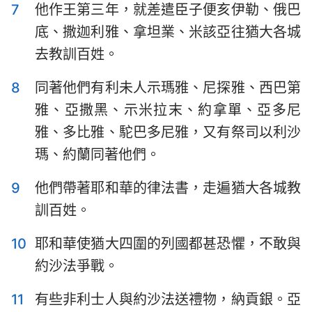
7
他作王第三年，就差遣臣子便亥伊勒、俄巴
哈巴谷書
西番雅書
底、撒迦利雅、拿坦業、米該亞往猶大各城
哈該書
撒迦利亞書
去教訓百姓。
瑪拉基書
8
同著他們有利未人示瑪雅、尼探雅、西巴第
雅、亞撒黑、示米拉末、約拿單、亞多尼
雅、多比雅、駝巴多尼雅，又有祭司以利沙
瑪、約蘭同著他們。
9
他們帶著耶和華的律法書，走遍猶大各城教
訓百姓。
10
耶和華使猶大四圍的列國都甚恐懼，不敢與
約沙法爭戰。
11
有些非利士人與約沙法送禮物，納貢銀。亞