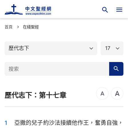
首頁
舊約聖經
在綫聖經
新約聖經
創世記
出埃及記
歷代志下
17
利未記
民數記
申命記
約書亞記
士師記
路得記
歷代志下：第十七章
撒母耳記上
撒母耳記下
列王紀上
列王紀下
歷代志上
歷代志下
1
亞撒的兒子約沙法接續他作王，奮勇自強，