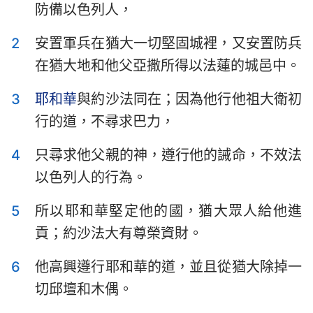
防備以色列人，
以斯拉記
尼希米記
2
安置軍兵在猶大一切堅固城裡，又安置防兵
以斯帖記
約伯記
在猶大地和他父亞撒所得以法蓮的城邑中。
詩篇
箴言
3
耶和華
與約沙法同在；因為他行他祖大衛初
傳道書
雅歌
行的道，不尋求巴力，
以賽亞書
耶利米書
4
只尋求他父親的神，遵行他的誡命，不效法
耶利米哀歌
以西結書
以色列人的行為。
但以理書
何西阿書
5
所以耶和華堅定他的國，猶大眾人給他進
約珥書
阿摩司書
貢；約沙法大有尊榮資財。
俄巴底亞書
約拿書
6
他高興遵行耶和華的道，並且從猶大除掉一
切邱壇和木偶。
彌迦書
那鴻書