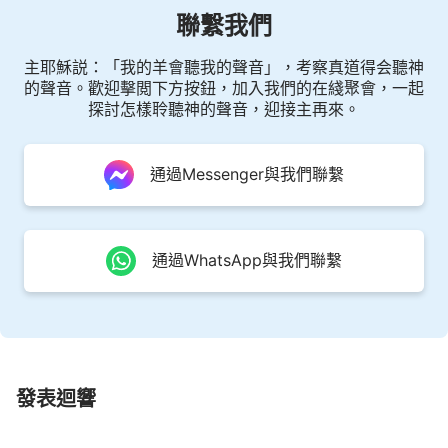
聯繫我們
是神愛把我們緊相連，
主耶穌説：「我的羊會聽我的聲音」，考察真道得会聽神
彼此敞開心扉交通，脱去詭詐欺騙，心靈誠實活
的聲音。歡迎擊閲下方按鈕，加入我們的在綫聚會，一起
在神前。
探討怎樣聆聽神的聲音，迎接主再來。
我們大聲地歌唱啊一起贊美神，神發聲説話拯救
通過Messenger與我們聯繫
我們，
我們盡情地跳舞啊一起贊美神，從神話中學會做
人。
通過WhatsApp與我們聯繫
我們大聲地歌唱啊一起贊美神，抒發心中對神的
愛，
我們盡情地跳舞啊一起贊美神，永遠感謝贊美全
發表迴響
能神。