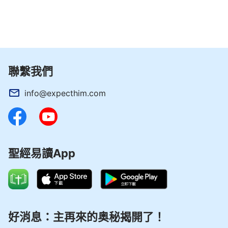
三
神話語的審判刑罰，
使我們蒙了保守，遠離了撒但的試探，
在神家中盡上本分，獻上自己一份，還報神的
聯繫我們
愛。
info@expecthim.com
我們大聲地歌唱啊一起贊美神，神發聲説話拯救
我們，
我們盡情地跳舞啊一起贊美神，從神話中學會做
聖經易讀App
人。
我們大聲地歌唱啊一起贊美神，抒發心中對神的
愛，
好消息：主再來的奥秘揭開了！
我們盡情地跳舞啊一起贊美神，永遠感謝贊美全