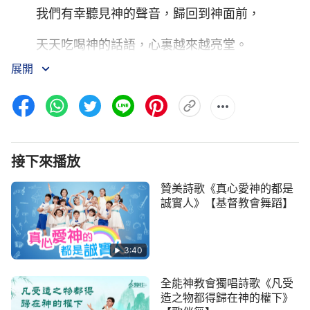
我們有幸聽見神的聲音，歸回到神面前，
天天吃喝神的話語，心裏越來越亮堂。
展開
曾經我們沉迷虚擬網絡，變得頽廢墮落，
如今有神話語帶領我們，走上人生光明路。
神話澆灌喂養我們，
接下來播放
使我們明白
真理
，在神家中快樂成長，
贊美詩歌《真心愛神的都是
不再追隨世界潮流，活在神的面前，過上了幸福
誠實人》【基督教會舞蹈】
生活。
我們大聲地歌唱啊一起贊美神，神發聲説話拯救
3:40
我們，
全能神教會獨唱詩歌《凡受
造之物都得歸在神的權下》
我們盡情地跳舞啊一起贊美神，從神話中學會做