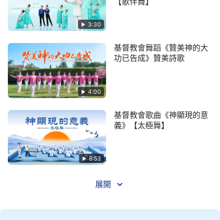
【歌伴舞】
人，
3:30
我們大聲地歌唱啊一起贊美神，抒發心中對神的
愛，
基督教會舞蹈《贊美神的大
功已告成》贊美詩歌
我們盡情地跳舞啊一起贊美神，永遠感謝贊美全
能神。
4:00
二
基督教會歌曲《神顯現的意
義》【太極舞】
我們相聚在
教會
裏，聽神的話做誠實人，
吃喝神話交通真理，明白真理多亮堂。
8:53
讀神話語認識自己，不再有謊話欺騙，
展開
操練實行經歷神話語，不再任性狂妄。
我們互相幫助扶持，再没有隔閡成見，