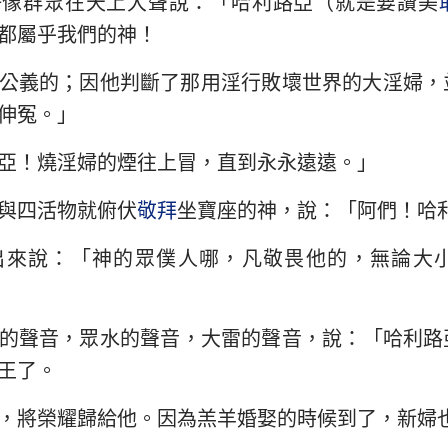
好像群眾在天上大聲說：「哈利路亞（就是要讚美
民數記
路加福音
約
都屬乎我們的神！
約書亞記
使徒行傳
羅
公義的；因他判斷了那用淫行敗壞世界的大淫婦，
路得記
哥林多前書
哥
伸冤。」
撒母耳記下
加拉太書
以
亞！燒淫婦的煙往上冒，直到永永遠遠。」
列王紀下
腓立比書
歌
與四活物就俯伏
敬拜
坐寶座的神，說：「阿們！哈
歷代志下
帖撒羅尼迦前書
帖
出來說：「神的眾僕人哪，凡敬畏他的，無論大
尼希米記
提摩太前書
提
約伯記
提多書
腓
的聲音，眾水的聲音，大雷的聲音，說：「哈利路
箴言
希伯來書
雅
王了。
雅歌
彼得前書
彼
，將榮耀歸給他。因為羔羊婚娶的時候到了，新婦
耶利米書
約翰一書
約