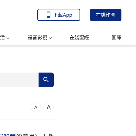
下載App
在綫作圖
活
福音影視
在綫聖經
圖庫
7
14
21
可福音