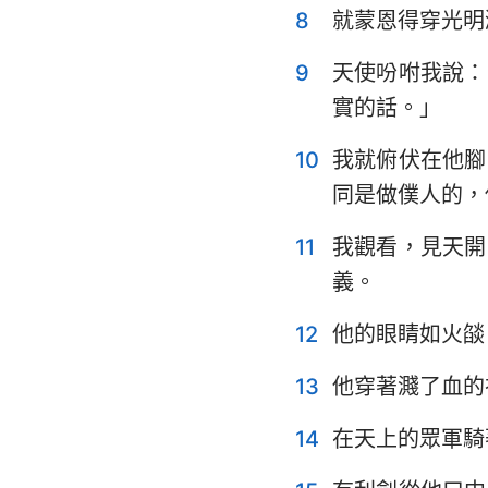
8
就蒙恩得穿光明
耶利米哀歌
9
天使吩咐我說：
但以理書
實的話。」
約珥書
10
我就俯伏在他腳
俄巴底亞書
同是做僕人的，
彌迦書
11
我觀看，見天開
義。
哈巴谷書
哈該書
12
他的眼睛如火燄
瑪拉基書
13
他穿著濺了血的
14
在天上的眾軍騎