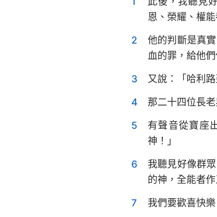
1
此後，我聽見
利未記
恩、榮耀、權能
申命記
2
他的判斷是真實
士師記
血的罪，給他們
撒母耳記上
3
又說：「哈利路
列王紀上
4
那二十四位長老
歷代志上
5
有聲音從寶座
以斯拉記
神！」
以斯帖記
6
我聽見好像群眾
詩篇
的神，全能者作
傳道書
7
我們要歡喜快樂
以賽亞書