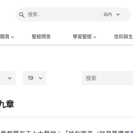
站内
題頁
聖經問答
學習聖經
信仰與生
19
1
2
3
4
5
6
九章
新約聖經
8
9
10
11
12
13
15
16
17
18
19
20
出埃及記
馬太福音
馬
22