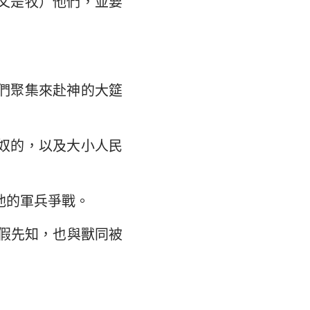
文是牧）他們，並要
們聚集來赴神的大筵
奴的，以及大小人民
他的軍兵爭戰。
假先知，也與獸同被