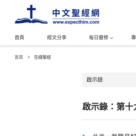
首頁
經文分享
每日靈修
專
首頁
在綫聖經
啟示錄
啟示錄：第十
舊約聖經
創世記