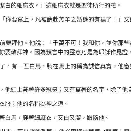
潔白的細麻衣。」這細麻衣就是聖徒所行的義。
以西結書
約翰三書
猶
「你要寫上，凡被請赴羔羊之婚筵的有福了！」又
何西阿書
啟示錄
阿摩司書
前要拜他。他說：「千萬不可！我和你，並你那些
約拿書
你要敬拜神。因為預言中的靈意乃是為耶穌作見證
那鴻書
了。有一匹白馬，騎在馬上的稱為誠信真實，他審
西番雅書
撒迦利亞書
，他頭上戴著許多冠冕；又有寫著的名字，除了他
衣服；他的名稱為神之道。
著白馬，穿著細麻衣，又白又潔，跟隨他。