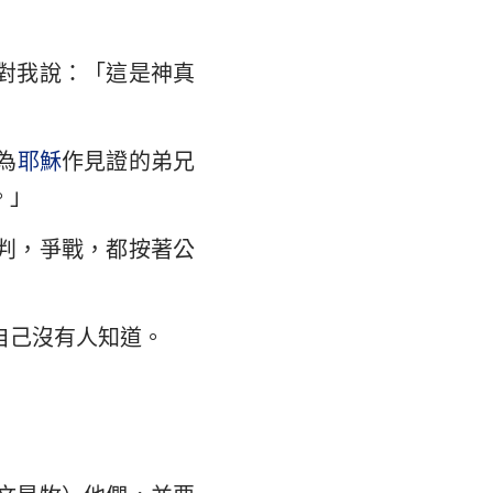
大書
對我說：「這是神真
為
耶穌
作見證的弟兄
。」
判，爭戰，都按著公
自己沒有人知道。