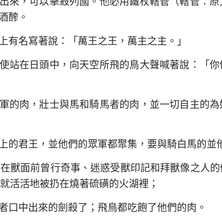
出來，可以擊殺列國。他必用鐵杖轄管（轄管：原
酒醡。
上有名寫著說：「萬王之王，萬主之主。」
使站在日頭中，向天空所飛的鳥大聲喊著說：「你
軍的肉，壯士與馬和騎馬者的肉，並一切自主的為
上的君王，並他們的眾軍都聚集，要與騎白馬的並
那在獸面前曾行奇事、迷惑受獸印記和拜獸像之人的
就活活地被扔在燒著硫磺的火湖裡；
者口中出來的劍殺了；飛鳥都吃飽了他們的肉。