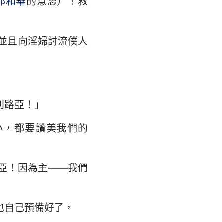
耶和華
的意思）！救
翰福音
馬書
並且向淫婦討流僕人
林多後書
弗所書
羅西書
利路亞！」
撒羅尼迦後書
小，都要讚美我們的
摩太後書
利門書
亞！因為主——我們
各書
得後書
也自己預備好了，
翰二書