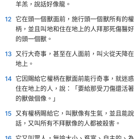
羊羔，說話好像龍。
12
它在頭一個獸面前，施行頭一個獸所有的權
柄，並且叫地和住在地上的人拜那死傷醫好
的頭一個獸。
1
2
3
4
5
6
7
13
又行大奇事，甚至在人面前，叫火從天降在
8
9
10
11
12
13
14
地上。
15
16
17
18
19
20
21
14
它因賜給它權柄在獸面前能行奇事，就迷惑
22
住在地上的人，說：「要給那受刀傷還活著
的獸做個像。」
15
又有權柄賜給它，叫獸像有生氣，並且能說
話，又叫所有不拜獸像的人都被殺害。
16
它又叫眾人，無論大小、貧富、自主的、為