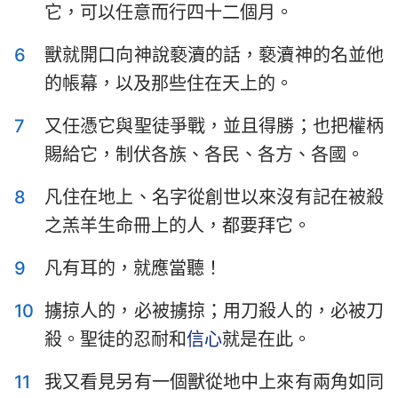
它，可以任意而行四十二個月。
6
獸就開口向神說褻瀆的話，褻瀆神的名並他
的帳幕，以及那些住在天上的。
7
又任憑它與聖徒爭戰，並且得勝；也把權柄
賜給它，制伏各族、各民、各方、各國。
8
凡住在地上、名字從創世以來沒有記在被殺
之羔羊生命冊上的人，都要拜它。
9
凡有耳的，就應當聽！
10
擄掠人的，必被擄掠；用刀殺人的，必被刀
殺。聖徒的忍耐和
信心
就是在此。
11
我又看見另有一個獸從地中上來有兩角如同