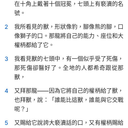
在十角上戴著十個冠冕，七頭上有褻瀆的名
提摩太前書
提摩太後書
號。
提多書
腓利門書
2
我所看見的獸，形狀像豹，腳像熊的腳，口
希伯來書
雅各書
像獅子的口。那龍將自己的能力、座位和大
彼得前書
彼得後書
權柄都給了它。
約翰一書
約翰二書
3
我看見獸的七頭中，有一個似乎受了死傷，
那死傷卻醫好了。全地的人都希奇跟從那
約翰三書
猶大書
獸，
啟示錄
4
又拜那龍——因為它將自己的權柄給了獸，
也拜獸，說：「誰能比這獸，誰能與它交戰
呢？」
5
又賜給它說誇大褻瀆話的口，又有權柄賜給