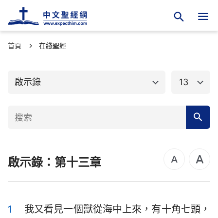
首頁
舊約聖經
在綫聖經
新約聖經
馬太福音
馬可福音
啟示錄
13
路加福音
約翰福音
使徒行傳
羅馬書
哥林多前書
哥林多後書
啟示錄：第十三章
加拉太書
以弗所書
腓立比書
歌羅西書
帖撒羅尼迦前書
帖撒羅尼迦後書
1
我又看見一個獸從海中上來，有十角七頭，