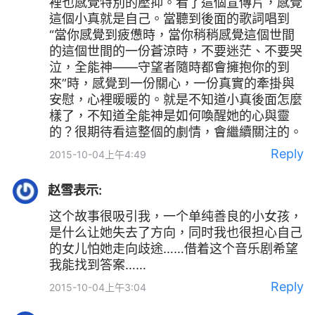
裡也感覺特別的壓抑。看了這個宣傳片，感覺
這個小真就是自己。當聽到後面的歌詞唱到
“當你感覺到疲憊時，當你稍稍感覺這個世間
的這個世間的一份蒼涼時，不要迷茫、不要哭
泣，全能神——守望者隨時都會擁抱你的到
來”時，感覺到一份關心，一份真實的牽掛與
安慰，心裡暖暖的。就是不知道小真後面怎麼
樣了，不知道全能神是如何喚醒她的心與靈
的？很期待看這整個的劇情，會繼續關注的。
Reply
2015-10-04上午4:49
赵雪
表示:
这个故事很吸引我，一个单纯善良的小女孩，
是什么让她失去了方向，同时我也很担心自己
的女儿怕她走向歧途……借着这个音乐剧希望
我能找到答案……
Reply
2015-10-04上午3:04