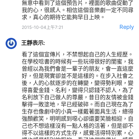
無意中看到了這個預告片，裡面的歌曲促動了
我的心，很感人。相信這個音樂劇一定不同尋
求，真心的期待它能夠早日上映。
Reply
2015-10-04上午7:21
王靜
表示:
看了這個宣傳片，不禁想起自己的人生經歷。
在學校唸書的時候有一些玩得很好的閨蜜，我
曾經以為我們會是一輩子的朋友，會一直這麼
好，但是現實卻並不是這樣的。在步入社會之
後，人的心就逐步的在轉變，變得勢利眼，變
得喜愛金錢、名利，變得只認錢不認人，為了
名利放下自己做人的尊嚴，昔日的友情被金錢
擊得一敗塗地，早已經破碎。而自己現在為了
生存也像劇中的小真一樣戴著面具生活，總得
強顏歡笑，明明感到噁心卻還要笑臉相迎，自
己也不想這樣沒有一點人格的活著，但是卻不
得不以這樣的方式生存，感覺活得特別累，心