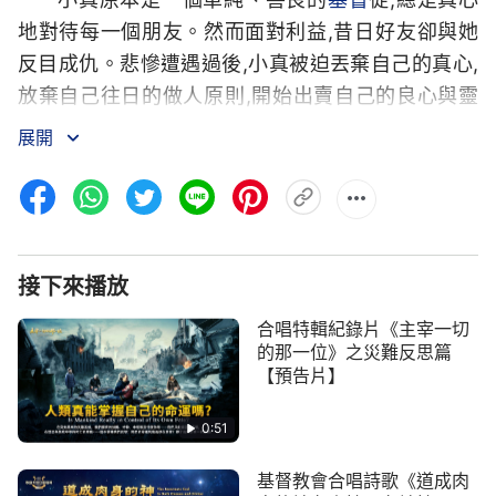
地對待每一個朋友。然而面對利益,昔日好­友卻與她
反目成仇。悲慘遭遇過後,小真被迫丟棄自己的真心,
放棄自己往日的做人原則,­開始出賣自己的良心與靈
魂,與這個邪惡世界同流合污......她一路墮落,被這個
展開
世­界踐踏得傷痕累累,就在她走投無路、徹底絕望之
時,全能神真情的呼喚終於喚醒了小真的­心與靈......
接下來播放
合唱特輯紀錄片《主宰一切
的那一位》之災難反思篇
【預告片】
0:51
基督教會合唱詩歌《道成肉