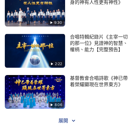
身的神有人性更有神性》
9:30
合唱特輯紀錄片《主宰一切
的那一位》見證神的智慧、
權柄、能力【完整預告】
2:22
基督教會合唱詩歌《神已帶
着榮耀顯現在世界東方》
8:06
展開