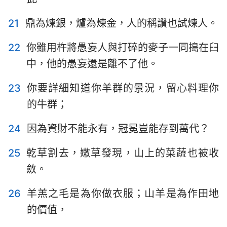
21
鼎為煉銀，爐為煉金，人的稱讚也試煉人。
22
你雖用杵將愚妄人與打碎的麥子一同搗在臼
中，他的愚妄還是離不了他。
23
你要詳細知道你羊群的景況，留心料理你
的牛群；
24
因為資財不能永有，冠冕豈能存到萬代？
25
乾草割去，嫩草發現，山上的菜蔬也被收
斂。
26
羊羔之毛是為你做衣服；山羊是為作田地
的價值，