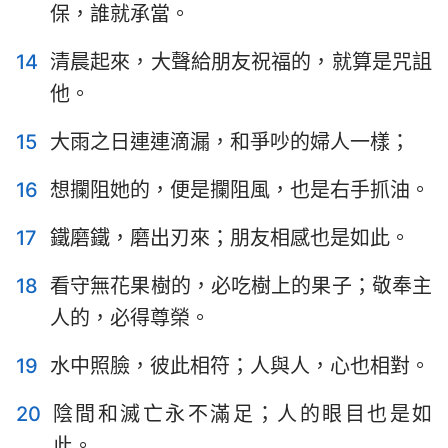
保，誰就承當。
14
清晨起來，大聲給朋友祝福的，就算是咒詛
他。
15
大雨之日連連滴漏，和爭吵的婦人一樣；
16
想攔阻她的，便是攔阻風，也是右手抓油。
17
鐵磨鐵，磨出刃來；朋友相感也是如此。
1
2
3
4
5
6
7
18
看守無花果樹的，必吃樹上的果子；敬奉主
8
9
10
11
12
13
14
人的，必得尊榮。
15
16
17
18
19
20
21
19
水中照臉，彼此相符；人與人，心也相對。
22
23
24
25
26
27
28
20
陰間和滅亡永不滿足；人的眼目也是如
29
30
31
此。