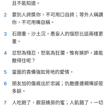
且不能知道。
以斯拉記
尼希米記
2
要別人誇獎你，不可用口自誇；等外人稱讚
以斯帖記
約伯記
你，不可用嘴自稱。
詩篇
箴言
3
石頭重，沙土沉，愚妄人的惱怒比這兩樣更
傳道書
雅歌
重。
以賽亞書
耶利米書
4
忿怒為殘忍，怒氣為狂瀾，惟有嫉妒，誰能
耶利米哀歌
以西結書
敵得住呢？
但以理書
何西阿書
5
當面的責備強如背地的愛情。
約珥書
阿摩司書
6
朋友加的傷痕出於忠誠；仇敵連連親嘴卻是
俄巴底亞書
約拿書
多餘。
彌迦書
那鴻書
7
人吃飽了，厭惡蜂房的蜜；人飢餓了，一切