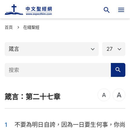
首頁
舊約聖經
在綫聖經
新約聖經
創世記
出埃及記
箴言
27
利未記
民數記
申命記
約書亞記
士師記
路得記
箴言：第二十七章
撒母耳記上
撒母耳記下
列王紀上
列王紀下
歷代志上
歷代志下
1
不要為明日自誇，因為一日要生何事，你尚