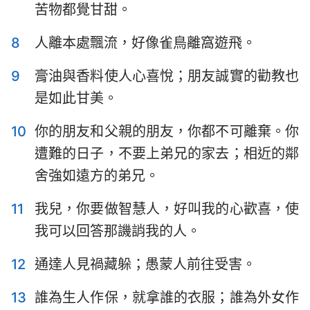
苦物都覺甘甜。
哈巴谷書
西番雅書
哈該書
撒迦利亞書
8
人離本處飄流，好像雀鳥離窩遊飛。
瑪拉基書
9
膏油與香料使人心喜悅；朋友誠實的勸教也
是如此甘美。
10
你的朋友和父親的朋友，你都不可離棄。你
遭難的日子，不要上弟兄的家去；相近的鄰
舍強如遠方的弟兄。
11
我兒，你要做智慧人，好叫我的心歡喜，使
我可以回答那譏誚我的人。
12
通達人見禍藏躲；愚蒙人前往受害。
13
誰為生人作保，就拿誰的衣服；誰為外女作