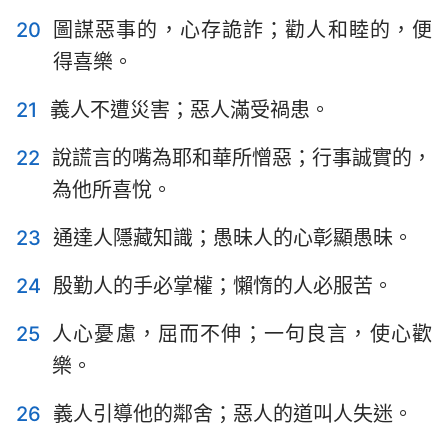
29
30
31
20
圖謀惡事的，心存詭詐；勸人和睦的，便
得喜樂。
21
義人不遭災害；惡人滿受禍患。
22
說謊言的嘴為耶和華所憎惡；行事誠實的，
為他所喜悅。
23
通達人隱藏知識；愚昧人的心彰顯愚昧。
24
殷勤人的手必掌權；懶惰的人必服苦。
25
人心憂慮，屈而不伸；一句良言，使心歡
樂。
26
義人引導他的鄰舍；惡人的道叫人失迷。