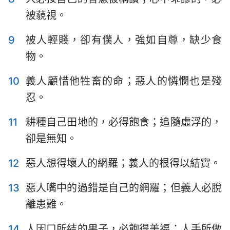
哈巴谷書
西番雅書
被藐視。
哈該書
撒迦利亞書
9
被人輕賤，卻有僕人，強如自尊，缺少食
瑪拉基書
物。
10
義人顧惜他牲畜的命；惡人的憐憫也是殘
忍。
11
耕種自己田地的，必得飽食；追隨虛浮的，
卻是無知。
12
惡人想得壞人的網羅；義人的根得以結實。
13
惡人嘴中的過錯是自己的網羅；但義人必脫
離患難。
14
人因口所結的果子，必飽得美福；人手所做