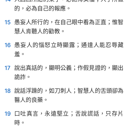
的，必為自己的報應。
15
愚妄人所行的，在自己眼中看為正直；惟智
慧人肯聽人的勸教。
16
愚妄人的惱怒立時顯露；通達人能忍辱藏
羞。
17
說出真話的，顯明公義；作假見證的，顯出
詭詐。
1
2
3
4
5
6
7
18
說話浮躁的，如刀刺人；智慧人的舌頭卻為
8
9
10
11
12
13
14
醫人的良藥。
15
16
17
18
19
20
21
19
口吐真言，永遠堅立；舌說謊話，只存片
22
23
24
25
26
27
28
時。