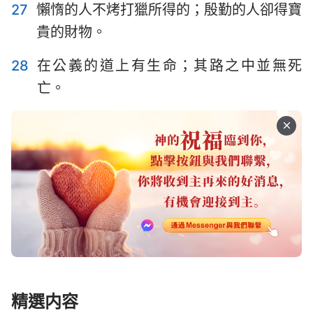
27
懶惰的人不烤打獵所得的；殷勤的人卻得寶
貴的財物。
28
在公義的道上有生命；其路之中並無死
亡。
精選内容