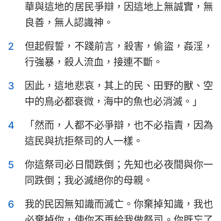
華與這地的居民爭辯，因這地上無誠實，無
以斯拉記
尼希米記
良善，無人認識神。
以斯帖記
約伯記
2
但起假誓，不踐前言，殺害，偷盜，姦淫，
詩篇
箴言
行強暴，殺人流血，接連不斷。
傳道書
雅歌
3
因此，這地悲哀，其上的民、田野的獸、空
以賽亞書
耶利米書
中的鳥必都衰微，海中的魚也必消滅。」
耶利米哀歌
以西結書
4
「然而，人都不必爭辯，也不必指責，因為
這民與抗拒祭司的人一樣。
但以理書
何西阿書
約珥書
阿摩司書
5
你這祭司必日間跌倒；先知也必夜間與你一
同跌倒；我必滅絕你的母親。
俄巴底亞書
約拿書
6
我的民因無知識而滅亡。你棄掉知識，我也
彌迦書
那鴻書
必棄掉你，使你不再給我做祭司。你既忘了