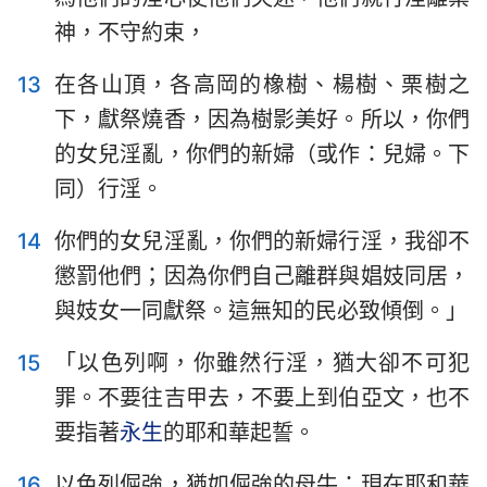
神，不守約束，
13
在各山頂，各高岡的橡樹、楊樹、栗樹之
下，獻祭燒香，因為樹影美好。所以，你們
的女兒淫亂，你們的新婦（或作：兒婦。下
同）行淫。
1
2
3
4
5
6
7
14
你們的女兒淫亂，你們的新婦行淫，我卻不
8
9
10
11
12
13
14
懲罰他們；因為你們自己離群與娼妓同居，
與妓女一同獻祭。這無知的民必致傾倒。」
15
「以色列啊，你雖然行淫，猶大卻不可犯
罪。不要往吉甲去，不要上到伯亞文，也不
要指著
永生
的耶和華起誓。
16
以色列倔強，猶如倔強的母牛；現在耶和華