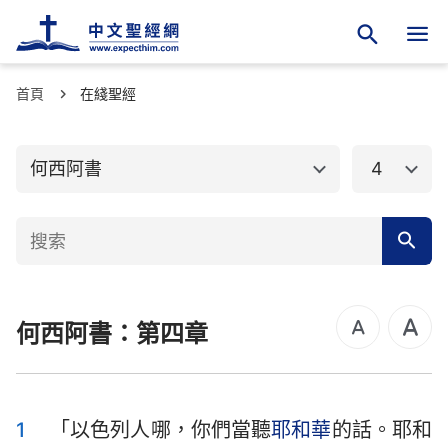
首頁
舊約聖經
在綫聖經
新約聖經
創世記
出埃及記
何西阿書
4
利未記
民數記
申命記
約書亞記
士師記
路得記
何西阿書：第四章
撒母耳記上
撒母耳記下
列王紀上
列王紀下
歷代志上
歷代志下
1
「以色列人哪，你們當聽
耶和華
的話。耶和