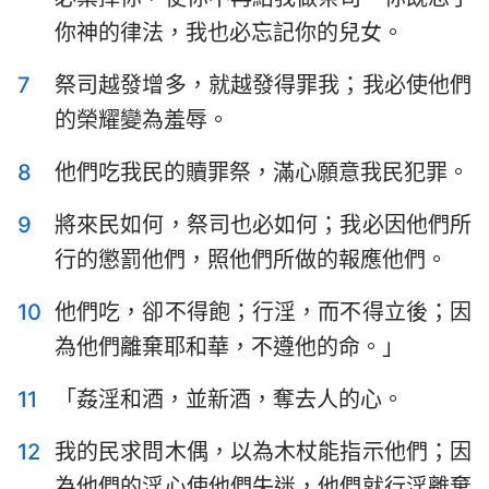
哈巴谷書
西番雅書
你神的律法，我也必忘記你的兒女。
哈該書
撒迦利亞書
7
祭司越發增多，就越發得罪我；我必使他們
瑪拉基書
的榮耀變為羞辱。
8
他們吃我民的贖罪祭，滿心願意我民犯罪。
9
將來民如何，祭司也必如何；我必因他們所
行的懲罰他們，照他們所做的報應他們。
10
他們吃，卻不得飽；行淫，而不得立後；因
為他們離棄耶和華，不遵他的命。」
11
「姦淫和酒，並新酒，奪去人的心。
12
我的民求問木偶，以為木杖能指示他們；因
為他們的淫心使他們失迷，他們就行淫離棄