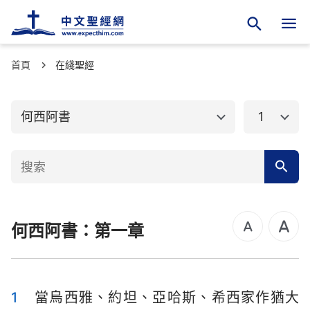
首頁
舊約聖經
在綫聖經
新約聖經
創世記
出埃及記
何西阿書
1
利未記
民數記
申命記
約書亞記
士師記
路得記
何西阿書：第一章
撒母耳記上
撒母耳記下
列王紀上
列王紀下
歷代志上
歷代志下
1
當烏西雅、約坦、亞哈斯、希西家作猶大