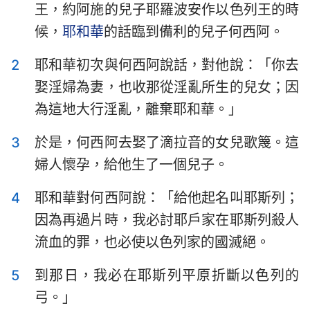
王，約阿施的兒子耶羅波安作以色列王的時
以斯拉記
尼希米記
候，
耶和華
的話臨到備利的兒子何西阿。
以斯帖記
約伯記
2
耶和華初次與何西阿說話，對他說：「你去
詩篇
箴言
娶淫婦為妻，也收那從淫亂所生的兒女；因
傳道書
雅歌
為這地大行淫亂，離棄耶和華。」
以賽亞書
耶利米書
3
於是，何西阿去娶了滴拉音的女兒歌篾。這
婦人懷孕，給他生了一個兒子。
耶利米哀歌
以西結書
4
耶和華對何西阿說：「給他起名叫耶斯列；
但以理書
何西阿書
因為再過片時，我必討耶戶家在耶斯列殺人
約珥書
阿摩司書
流血的罪，也必使以色列家的國滅絕。
俄巴底亞書
約拿書
5
到那日，我必在耶斯列平原折斷以色列的
彌迦書
那鴻書
弓。」