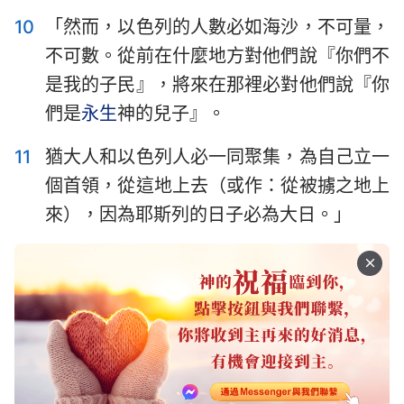
8
9
10
11
12
13
14
10
「然而，以色列的人數必如海沙，不可量，
不可數。從前在什麼地方對他們說『你們不
是我的子民』，將來在那裡必對他們說『你
們是
永生
神的兒子』。
11
猶大人和以色列人必一同聚集，為自己立一
個首領，從這地上去（或作：從被擄之地上
來），因為耶斯列的日子必為大日。」