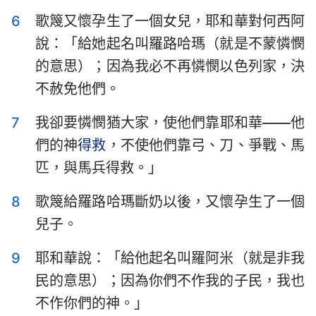
哈巴谷書
西番雅書
6
歌篾又懷孕生了一個女兒，耶和華對何西阿
哈該書
撒迦利亞書
說：「給她起名叫羅路哈瑪（就是不蒙憐憫
的意思）；因為我必不再憐憫以色列家，決
瑪拉基書
不赦免他們。
7
我卻要憐憫猶大家，使他們靠耶和華——他
們的神
得救
，不使他們靠弓、刀、爭戰、馬
匹，與馬兵得救。」
8
歌篾給羅路哈瑪斷奶以後，又懷孕生了一個
兒子。
9
耶和華說：「給他起名叫羅阿米（就是非我
民的意思）；因為你們不作我的子民，我也
1
2
3
4
5
6
7
不作你們的神。」