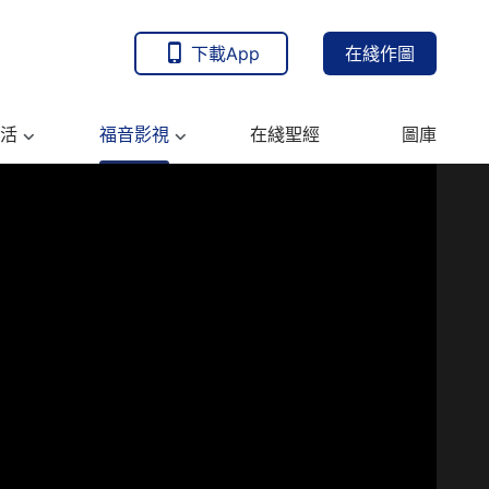
下載App
在綫作圖
活
福音影視
在綫聖經
圖庫