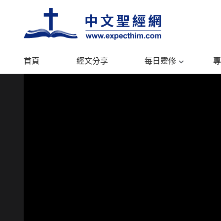
首頁
經文分享
每日靈修
專