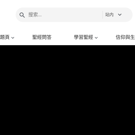
站内
題頁
聖經問答
學習聖經
信仰與生