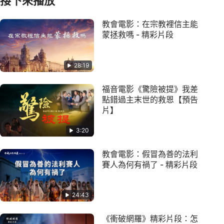
接下來播放
教會電影：在宗教裡信主能
蒙拯救嗎 - 精彩片段
28:19
福音電影《驚險被提》我差
點錯過主末世的救恩【預告
片】
3:20
教會電影：假冒為善的法利
賽人為何有禍了 - 精彩片段
24:43
《衝破網羅》精彩片段：怎