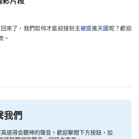
精彩片段
經回來了，我們如何才能迎接到主
被提
進
天國
呢？歡迎
流。
繫我們
察真道得会聽神的聲音。歡迎擊閲下方按鈕，加