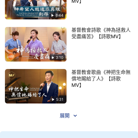
MV】
讚美神的人蒙神祝福，世上一切財寶換不來。
8:44
咱們有幸
被提
到神面前，全是神的恩待與厚愛，
基督教會詩歌《神為拯救人
君王比不上咱有福氣，千萬不要小看咱自己。
受盡痛苦》【詩歌MV】
獻上咱一顆真誠的心，受造之物盡情讚美神，
3:10
今天咱們生活在國度裡，蒙神高抬做神的子民，
基督教會歌曲《神把生命無
一切的榮耀歸給全能神，有愛神的心都來讚美
償地賜給了人》【詩歌
神。
MV】
《跟隨羔羊唱新歌》
5:31
展開