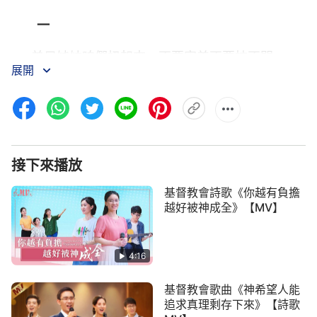
一
弟兄姊妹咱們扭起來，不要害羞不要抹不開，
展開
神不看咱們動作好壞，只要真心讚美神就喜歡。
你若願意盡心來讚美，放下臉面快快扭起來。
神不看咱們歲數大小，神不看咱們人多人少，
接下來播放
真心讚美靈就得釋放，一切的榮耀都歸給神。
基督教會詩歌《你越有負擔
越好被神成全》【MV】
全心讚美神就有享受，神的
恩典
、祝福就臨到咱
們。
4:16
二
基督教會歌曲《神希望人能
弟兄姊妹快來讚美神，盡心讚美是人的本分，
追求真理剩存下來》【詩歌