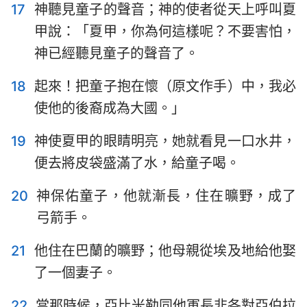
17
神聽見童子的聲音；神的使者從天上呼叫夏
甲說：「夏甲，你為何這樣呢？不要害怕，
神已經聽見童子的聲音了。
18
起來！把童子抱在懷（原文作手）中，我必
使他的後裔成為大國。」
19
神使夏甲的眼睛明亮，她就看見一口水井，
1
2
3
4
5
6
7
便去將皮袋盛滿了水，給童子喝。
8
9
10
11
12
13
14
20
神保佑童子，他就漸長，住在曠野，成了
15
16
17
18
19
20
21
弓箭手。
22
23
24
25
26
27
28
21
他住在巴蘭的曠野；他母親從埃及地給他娶
29
30
31
32
33
34
35
了一個妻子。
36
37
38
39
40
41
42
22
當那時候，亞比米勒同他軍長非各對亞伯拉