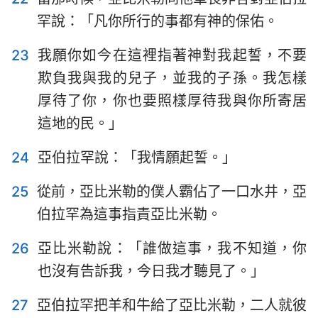
43
44
45
46
47
48
49
罕說：「凡你所行的事都有神的保佑。
50
23
我願你如今在這裡指著神對我起誓，不要
欺負我與我的兒子，並我的子孫。我怎樣
厚待了你，你也要照樣厚待我與你所寄居
這地的民。」
24
亞伯拉罕說：「我情願起誓。」
25
從前，亞比米勒的僕人霸佔了一口水井，亞
伯拉罕為這事指責亞比米勒。
26
亞比米勒說：「誰做這事，我不知道，你
也沒有告訴我，今日我才聽見了。」
27
亞伯拉罕把羊和牛給了亞比米勒，二人就彼