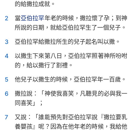
的給撒拉成就。
以斯拉記
尼希米記
2
當
亞伯拉罕
年老的時候，撒拉懷了孕；到神
以斯帖記
約伯記
所說的日期，就給亞伯拉罕生了一個兒子。
詩篇
箴言
3
亞伯拉罕給撒拉所生的兒子起名叫以撒。
傳道書
雅歌
4
以撒生下來第八日，亞伯拉罕照著神所吩咐
以賽亞書
耶利米書
的，給以撒行了割禮。
耶利米哀歌
以西結書
5
他兒子以撒生的時候，亞伯拉罕年一百歲。
但以理書
何西阿書
6
撒拉說：「神使我喜笑，凡聽見的必與我一
約珥書
阿摩司書
同喜笑」；
俄巴底亞書
約拿書
7
又說：「誰能預先對亞伯拉罕說『撒拉要乳
彌迦書
那鴻書
養嬰孩』呢？因為在他年老的時候，我給他