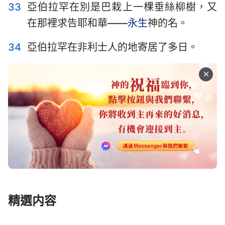
33
亞伯拉罕在別是巴栽上一棵垂絲柳樹，又
在那裡求告耶和華——
永生
神的名。
34
亞伯拉罕在非利士人的地寄居了多日。
精選内容