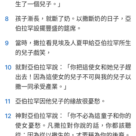
生了一個兒子。」
哈巴谷書
西番雅書
哈該書
撒迦利亞書
8
孩子漸長，就斷了奶。以撒斷奶的日子，亞
伯拉罕設擺豐盛的筵席。
瑪拉基書
9
當時，撒拉看見埃及人夏甲給亞伯拉罕所生
的兒子戲笑，
10
就對亞伯拉罕說：「你把這使女和她兒子趕
出去！因為這使女的兒子不可與我的兒子以
撒一同承受產業。」
11
亞伯拉罕因他兒子的緣故很憂愁。
12
神對亞伯拉罕說：「你不必為這童子和你的
使女憂愁。凡撒拉對你說的話，你都該聽
從；因為從以撒生的，才要稱為你的後裔。