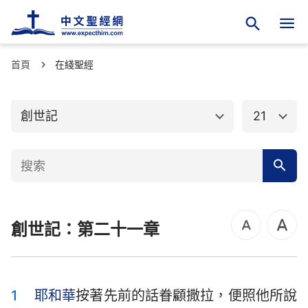
首頁
舊約聖經
在綫聖經
新約聖經
創世記
出埃及記
創世記
21
利未記
民數記
申命記
約書亞記
士師記
路得記
創世記：第二十一章
撒母耳記上
撒母耳記下
列王紀上
列王紀下
歷代志上
歷代志下
1
耶和華
按著先前的話眷顧撒拉，便照他所說