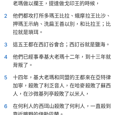
老瑪做以攔王，提達做戈印王的時候，
以斯拉記
尼希米記
2
他們都攻打所多瑪王比拉、蛾摩拉王比沙、
以斯帖記
約伯記
押瑪王示納、洗扁王善以別，和比拉王；比
詩篇
箴言
拉就是瑣珥。
傳道書
雅歌
3
這五王都在西訂谷會合；西訂谷就是鹽海。
以賽亞書
耶利米書
4
他們已經事奉基大老瑪十二年，到十三年就
耶利米哀歌
以西結書
背叛了。
但以理書
何西阿書
5
十四年，基大老瑪和同盟的王都來在亞特律
約珥書
阿摩司書
加寧，殺敗了利乏音人，在哈麥殺敗了蘇西
人，在沙微基列亭殺敗了以米人，
俄巴底亞書
約拿書
6
在何利人的西珥山殺敗了何利人，一直殺到
彌迦書
那鴻書
靠近曠野的伊勒巴蘭。