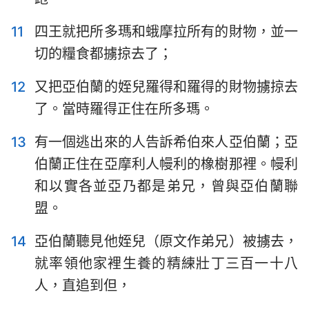
11
四王就把所多瑪和蛾摩拉所有的財物，並一
切的糧食都擄掠去了；
12
又把亞伯蘭的姪兒羅得和羅得的財物擄掠去
了。當時羅得正住在所多瑪。
13
有一個逃出來的人告訴希伯來人亞伯蘭；亞
伯蘭正住在亞摩利人幔利的橡樹那裡。幔利
和以實各並亞乃都是弟兄，曾與亞伯蘭聯
盟。
14
亞伯蘭聽見他姪兒（原文作弟兄）被擄去，
就率領他家裡生養的精練壯丁三百一十八
1
2
3
4
5
6
7
人，直追到但，
8
9
10
11
12
13
14