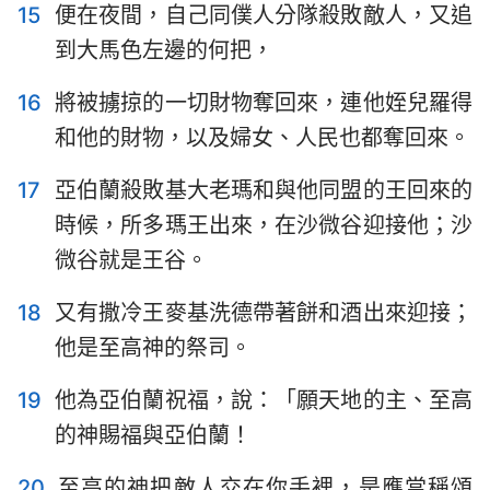
15
便在夜間，自己同僕人分隊殺敗敵人，又追
15
16
17
18
19
20
21
到大馬色左邊的何把，
22
23
24
25
26
27
28
16
將被擄掠的一切財物奪回來，連他姪兒羅得
29
30
31
32
33
34
35
和他的財物，以及婦女、人民也都奪回來。
36
37
38
39
40
41
42
17
亞伯蘭殺敗基大老瑪和與他同盟的王回來的
43
44
45
46
47
48
49
時候，所多瑪王出來，在沙微谷迎接他；沙
50
微谷就是王谷。
18
又有撒冷王麥基洗德帶著餅和酒出來迎接；
他是至高神的祭司。
19
他為亞伯蘭祝福，說：「願天地的主、至高
的神賜福與亞伯蘭！
20
至高的神把敵人交在你手裡，是應當稱頌