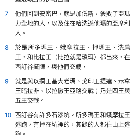
哈巴谷書
西番雅書
7
他們回到安密巴，就是加低斯，殺敗了亞瑪
哈該書
撒迦利亞書
力全地的人，以及住在哈洗遜他瑪的亞摩利
瑪拉基書
人。
8
於是所多瑪王、蛾摩拉王、押瑪王、洗扁
王，和比拉王（比拉就是瑣珥）都出來，在
西訂谷擺陣，與他們交戰，
9
就是與以攔王基大老瑪、戈印王提達、示拿
王暗拉非、以拉撒王亞略交戰；乃是四王與
五王交戰。
10
西訂谷有許多石漆坑。所多瑪王和蛾摩拉王
逃跑，有掉在坑裡的，其餘的人都往山上逃
跑。